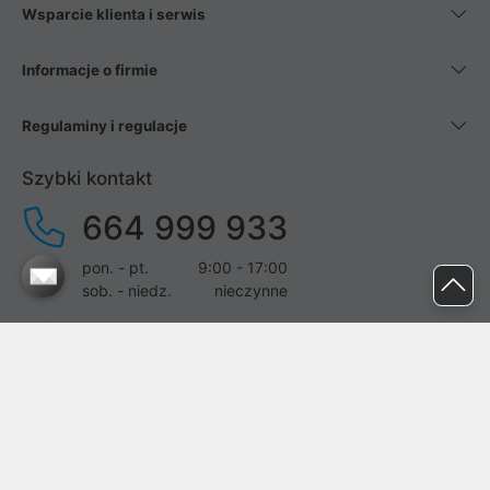
Wsparcie klienta i serwis
Informacje o firmie
Regulaminy i regulacje
Szybki kontakt
664 999 933
pon. - pt.
9:00 - 17:00
sob. - niedz.
nieczynne
pomoc@proline.pl
Dołącz do nas
Zgłoś błąd na stronie