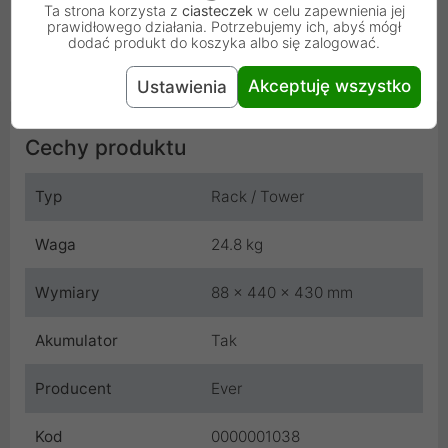
Ta strona korzysta z
ciasteczek
w celu zapewnienia jej
prawidłowego działania. Potrzebujemy ich, abyś mógł
dodać produkt do koszyka albo się zalogować.
Akceptuję wszystko
Ustawienia
Cechy produktu
Typ
Rack / Tower
Waga
24.8 kg
Wymiary
88 x 440 x 430 mm
Akumulator
Tak
Producent
Ever
Kod
0000001038