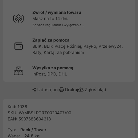
Zwrot / wymiana towaru
Masz na to 14 dni.
Zobacz regulamin i wyłączenia...
Zapłać za pomocą
BLIK, BLIK Płacę Później, PayPo, Przelewy24,
Raty, Kartą, Za pobraniem
Wysyłka za pomocą
InPost, DPD, DHL
Udostępnij
Drukuj
Zgłoś błąd
Kod: 1038
SKU: W/MBSLRTRT0020407/00
EAN: 5907683604318
Typ:
Rack / Tower
Waga:
24.8 kg