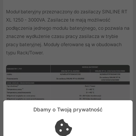
Moduł bateryjny przeznaczony do zasilaczy SINLINE RT
XL 1250 - 3000VA. Zasilacze te mają możliwość
podłączenia jednego modułu bateryjnego, co pozwala na
znaczne wydłużenie czasu pracy zasilacza w trybie
pracy bateryjnej. Moduły oferowane są w obudowach
typu Rack/Tower.
Dbamy o Twoją prywatność