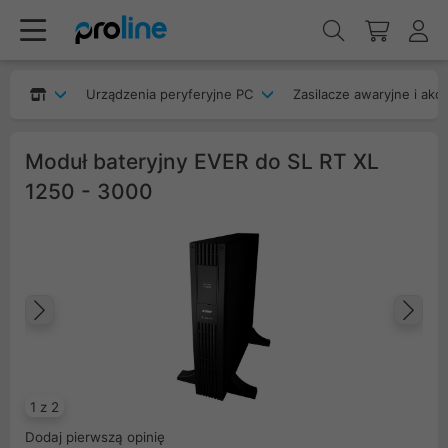
Urządzenia peryferyjne PC
Zasilacze awaryjne i akc
Moduł bateryjny EVER do SL RT XL
1250 - 3000
Poprzedni
Na
1 z 2
Dodaj pierwszą opinię