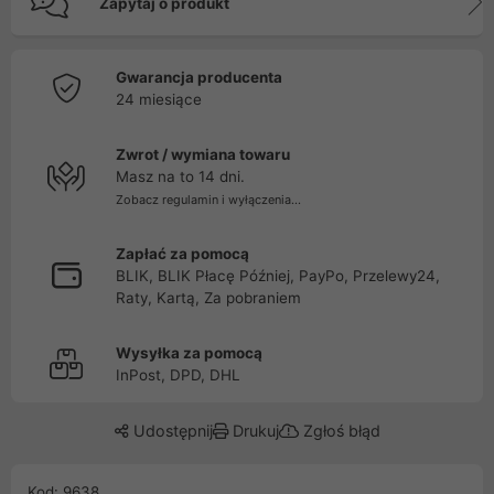
Zapytaj o produkt
Gwarancja producenta
24 miesiące
Zwrot / wymiana towaru
Masz na to 14 dni.
Zobacz regulamin i wyłączenia...
Zapłać za pomocą
BLIK, BLIK Płacę Później, PayPo, Przelewy24,
Raty, Kartą, Za pobraniem
Wysyłka za pomocą
InPost, DPD, DHL
Udostępnij
Drukuj
Zgłoś błąd
Kod: 9638