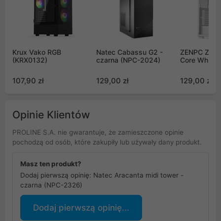
Krux Vako RGB
Natec Cabassu G2 -
ZENPC Z1 M
(KRX0132)
czarna (NPC-2024)
Core White
107,90 zł
129,00 zł
129,00 zł
Opinie Klientów
PROLINE S.A. nie gwarantuje, że zamieszczone opinie
pochodzą od osób, które zakupiły lub używały dany produkt.
Masz ten produkt?
Dodaj pierwszą opinię: Natec Aracanta midi tower -
czarna (NPC-2326)
Dodaj pierwszą opinię...