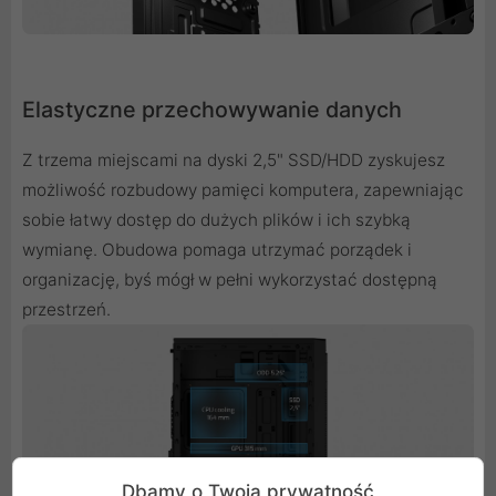
Elastyczne przechowywanie danych
Z trzema miejscami na dyski 2,5" SSD/HDD zyskujesz
możliwość rozbudowy pamięci komputera, zapewniając
sobie łatwy dostęp do dużych plików i ich szybką
wymianę. Obudowa pomaga utrzymać porządek i
organizację, byś mógł w pełni wykorzystać dostępną
przestrzeń.
Dbamy o Twoją prywatność