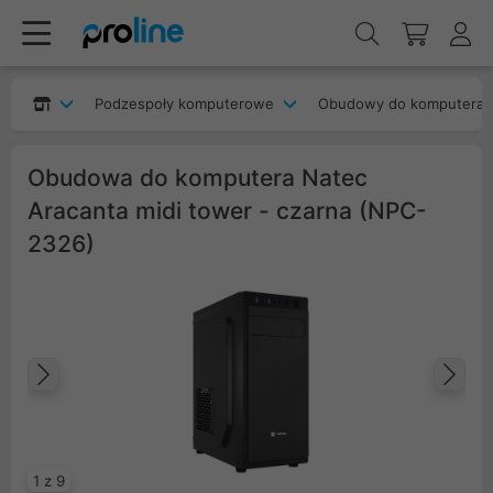
Podzespoły komputerowe
Obudowy do komputera
Obudowa do komputera Natec
Aracanta midi tower - czarna (NPC-
2326)
Poprzedni
Na
1 z 9