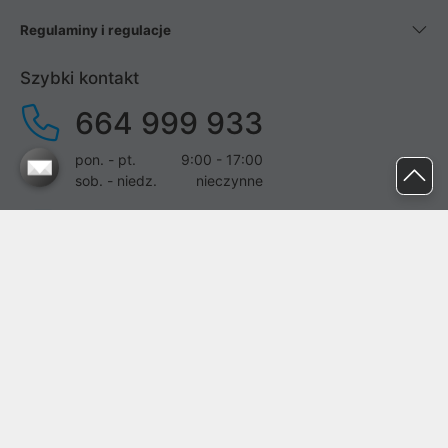
Regulaminy i regulacje
Szybki kontakt
664 999 933
pon. - pt.
9:00 - 17:00
sob. - niedz.
nieczynne
pomoc@proline.pl
Dołącz do nas
Zgłoś błąd na stronie
Proline SA z siedzibą w Mirkowie (55-095), przy ul. Brzozowej 5,
wpisana do rejestru przedsiębiorców Krajowego Rejestru Sądowego
przez Sąd Rejonowy dla Wrocławia-Fabrycznej we Wrocławiu, VI
Wydział Gospodarczy Krajowego Rejestru Sądowego pod nr KRS: