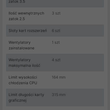
zatok 3.5
Ilość wewnętrznych
3 szt
zatok 2.5
Sloty kart rozszerzeń
6 szt
Wentylatory
1 szt
zainstalowane
Wentylatory
4 szt
maksymalna ilość
Limit wysokości
164 mm
chłodzenia CPU
Limit długości karty
315 mm
graficznej