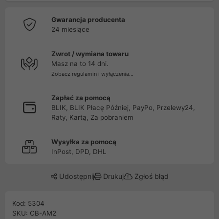
Gwarancja producenta
24 miesiące
Zwrot / wymiana towaru
Masz na to 14 dni.
Zobacz regulamin i wyłączenia...
Zapłać za pomocą
BLIK, BLIK Płacę Później, PayPo, Przelewy24,
Raty, Kartą, Za pobraniem
Wysyłka za pomocą
InPost, DPD, DHL
Udostępnij
Drukuj
Zgłoś błąd
Kod: 5304
SKU: CB-AM2