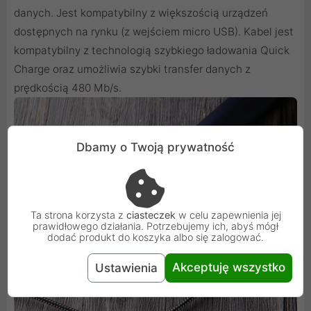
danych. Jest kompatybilny z większością urządzeń
dostępnych na rynku (z wejściem micro USB). Kabel jest
kompatybilny z technologią szybkiego ładowania Quick
Charge oraz umożliwia szybki transfer danych z
prędkością 480 Mb/s.
Dbamy o Twoją prywatność
Ta strona korzysta z
ciasteczek
w celu zapewnienia jej
prawidłowego działania. Potrzebujemy ich, abyś mógł
dodać produkt do koszyka albo się zalogować.
Akceptuję wszystko
Ustawienia