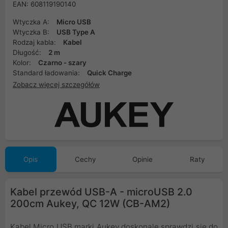
EAN: 608119190140
Wtyczka A:
Micro USB
Wtyczka B:
USB Type A
Rodzaj kabla:
Kabel
Długość:
2 m
Kolor:
Czarno - szary
Standard ładowania:
Quick Charge
Zobacz więcej szczegółów
Opis
Cechy
Opinie
Raty
Kabel przewód USB-A - microUSB 2.0
200cm Aukey, QC 12W (CB-AM2)
Kabel Micro USB marki Aukey doskonale sprawdzi się do