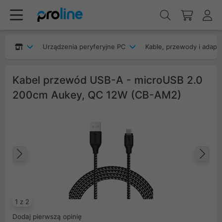
Urządzenia peryferyjne PC
Kable, przewody i adapt
Kabel przewód USB-A - microUSB 2.0
200cm Aukey, QC 12W (CB-AM2)
Poprzedni
Na
1 z 2
Dodaj pierwszą opinię