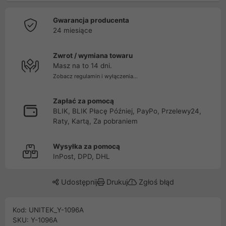
Gwarancja producenta
24 miesiące
Zwrot / wymiana towaru
Masz na to 14 dni.
Zobacz regulamin i wyłączenia...
Zapłać za pomocą
BLIK, BLIK Płacę Później, PayPo, Przelewy24,
Raty, Kartą, Za pobraniem
Wysyłka za pomocą
InPost, DPD, DHL
Udostępnij
Drukuj
Zgłoś błąd
Kod: UNITEK_Y-1096A
SKU: Y-1096A