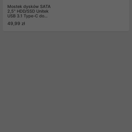
Mostek dysków SATA
2,5" HDD/SSD Unitek
USB 3.1 Type-C do
SATA III 6G (Y-1096A)
49,99 zł