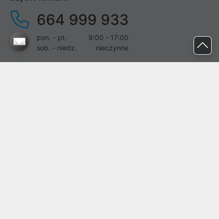
664 999 933
pon. - pt.
9:00 - 17:00
sob. - niedz.
nieczynne
pomoc@proline.pl
Dołącz do nas
Zgłoś błąd na stronie
Proline SA z siedzibą w Mirkowie (55-095), przy ul. Brzozowej 5,
wpisana do rejestru przedsiębiorców Krajowego Rejestru Sądowego
przez Sąd Rejonowy dla Wrocławia-Fabrycznej we Wrocławiu, VI
Wydział Gospodarczy Krajowego Rejestru Sądowego pod nr KRS:
0000282071, NIP: 8951898022, REGON: 020482041, BDO:
000437899. Kapitał zakładowy Spółki wynosi 500000,00 zł i został
on opłacony w całości.
© proline 1996 - 2026. Wszelkie prawa zastrzeżone.