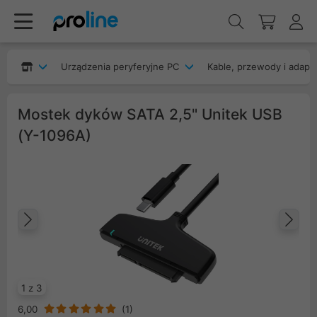
Urządzenia peryferyjne PC
Kable, przewody i adapt
Mostek dyków SATA 2,5" Unitek USB
(Y-1096A)
Poprzedni
Na
1 z 3
6,00
(
1
)