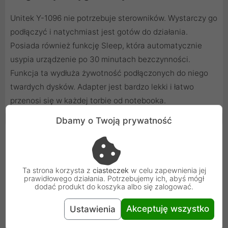
Unitek Y-1096 nie potrzebuje sterowników. Wystarczy go
podłączyć i natychmiast jest gotów do działania.
Posiada również funkcję Sleep, która automatycznie
usypia urządzenie po 30 minutach bezczynności.
Funkcja ta wydłuża żywotność podłączonych do niego
twardych dysków. Adapter jest bardzo lekki i łatwo
przenosi się w każdej torbie od notebooka.
Dbamy o Twoją prywatność
Cechy produktu
Typ
Mostek
Ta strona korzysta z
ciasteczek
w celu zapewnienia jej
prawidłowego działania. Potrzebujemy ich, abyś mógł
Rozmiar
2.5
dodać produkt do koszyka albo się zalogować.
Akceptuję wszystko
Ustawienia
Interfejs wewnętrzny
Serial ATA III