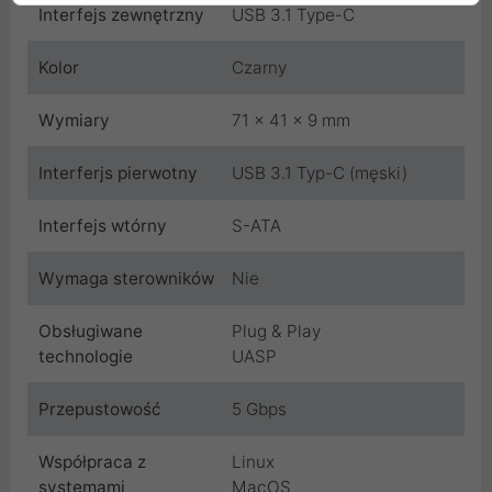
Interfejs zewnętrzny
USB 3.1 Type-C
Kolor
Czarny
Wymiary
71 x 41 x 9 mm
Interferjs pierwotny
USB 3.1 Typ-C (męski)
Interfejs wtórny
S-ATA
Wymaga sterowników
Nie
Obsługiwane
Plug & Play
technologie
UASP
Przepustowość
5 Gbps
Współpraca z
Linux
systemami
MacOS