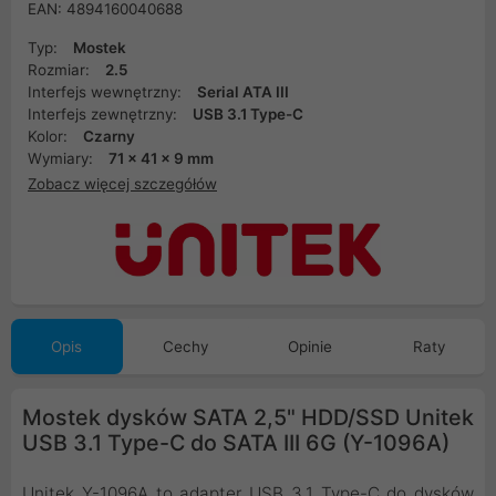
EAN: 4894160040688
Typ:
Mostek
Rozmiar:
2.5
Interfejs wewnętrzny:
Serial ATA III
Interfejs zewnętrzny:
USB 3.1 Type-C
Kolor:
Czarny
Wymiary:
71 x 41 x 9 mm
Zobacz więcej szczegółów
Opis
Cechy
Opinie
Raty
Mostek dysków SATA 2,5" HDD/SSD Unitek
USB 3.1 Type-C do SATA III 6G (Y-1096A)
Unitek Y-1096A to adapter USB 3.1 Type-C do dysków