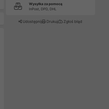
Wysyłka za pomocą
InPost, DPD, DHL
Udostępnij
Drukuj
Zgłoś błąd