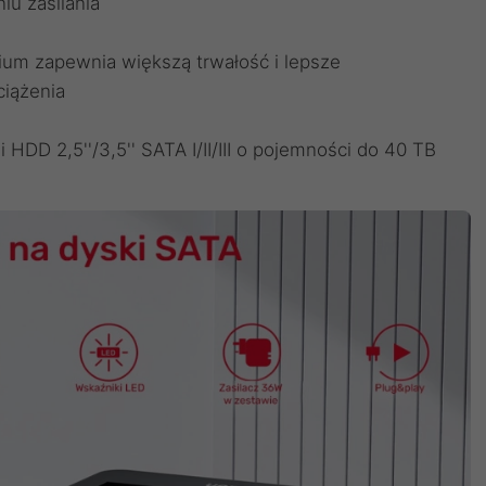
iu zasilania
ium zapewnia większą trwałość i lepsze
ciążenia
DD 2,5''/3,5'' SATA I/II/III o pojemności do 40 TB