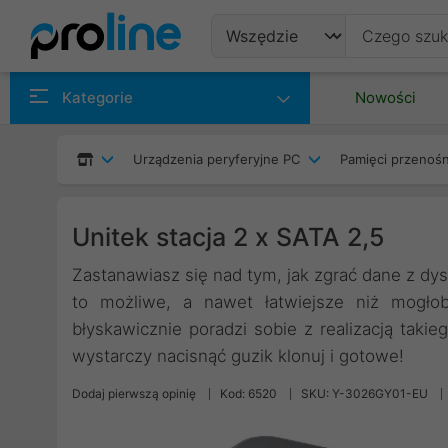
Produkty
Kategorie
Nowości
Producenci
Urządzenia peryferyjne PC
Pamięci przenoś
Kategorie
Unitek stacja 2 x SATA 2,5
Zastanawiasz się nad tym, jak zgrać dane z dy
to możliwe, a nawet łatwiejsze niż mogło
błyskawicznie poradzi sobie z realizacją takie
wystarczy nacisnąć guzik klonuj i gotowe!
Dodaj pierwszą opinię
Kod: 6520
SKU: Y-3026GY01-EU