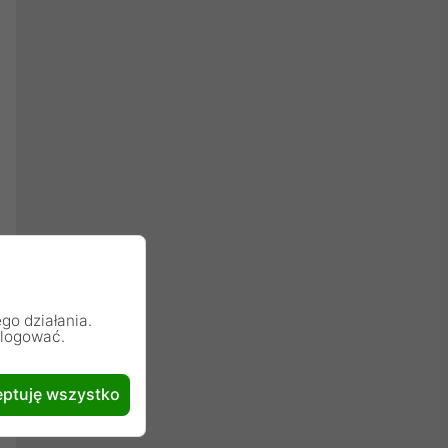
go działania.
alogować.
ptuję wszystko