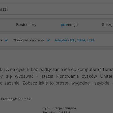
Bestsellery
pro
mocje
Sprzę
ne
Obudowy, kieszenie
Adaptery IDE, SATA, USB
sku A na dysk B bez podłączania ich do komputera? Tera
by się wydawać - stacja klonowania dysków Unite
go zadania! Zobacz jakie to proste, wygodne i szybkie 
EAN: 4894160051271
Typ:
Stacja dokująca
Rozmiar:
2.5 i 3.5