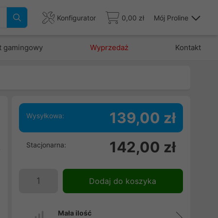
Konfigurator
0,00 zł
Mój Proline
t gamingowy
Wyprzedaż
Kontakt
139,00 zł
Wysyłkowa:
z
142,00 zł
Stacjonarna:
k
-
Dodaj do koszyka
Mała ilość