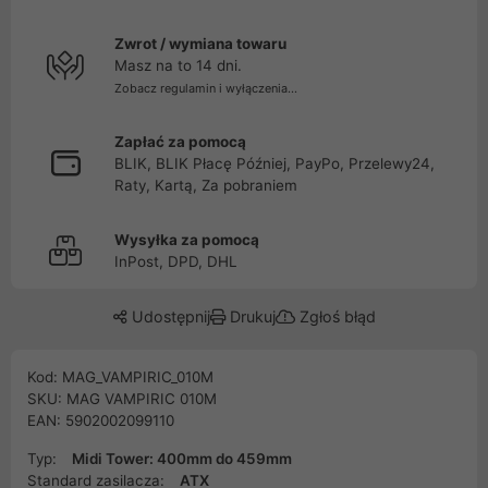
Zwrot / wymiana towaru
Masz na to 14 dni.
Zobacz regulamin i wyłączenia...
Zapłać za pomocą
BLIK, BLIK Płacę Później, PayPo, Przelewy24,
Raty, Kartą, Za pobraniem
Wysyłka za pomocą
InPost, DPD, DHL
Udostępnij
Drukuj
Zgłoś błąd
Kod: MAG_VAMPIRIC_010M
SKU: MAG VAMPIRIC 010M
EAN: 5902002099110
Typ:
Midi Tower: 400mm do 459mm
Standard zasilacza:
ATX