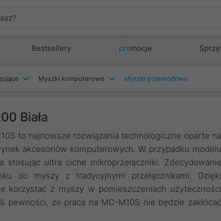
Bestsellery
pro
mocje
Sprzę
zujące
Myszki komputerowe
Myszki przewodowe
0 Biała
to najnowsze rozwiązania technologiczne oparte n
a rynek akcesoriów komputerowych. W przypadku model
stosując ultra ciche mikroprzełączniki. Zdecydowani
ku do myszy z tradycyjnymi przełącznikami. Dzięk
nie korzystać z myszy w pomieszczeniach użytecznośc
00% pewności, że praca na MC-M10S nie będzie zakłóca