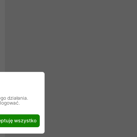
go działania.
alogować.
ptuję wszystko