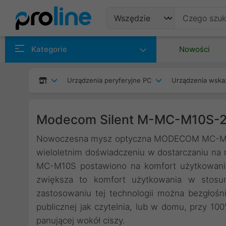
Produkty
Kategorie
Nowości
Producenci
Urządzenia peryferyjne PC
Urządzenia wska
Kategorie
Modecom Silent M-MC-M10S-20
Nowoczesna mysz optyczna MODECOM MC-M10S 
wieloletnim doświadczeniu w dostarczaniu n
MC-M10S postawiono na komfort użytkowania 
zwiększa to komfort użytkowania w stosun
zastosowaniu tej technologii można bezgłoś
publicznej jak czytelnia, lub w domu, przy 1
panującej wokół ciszy.