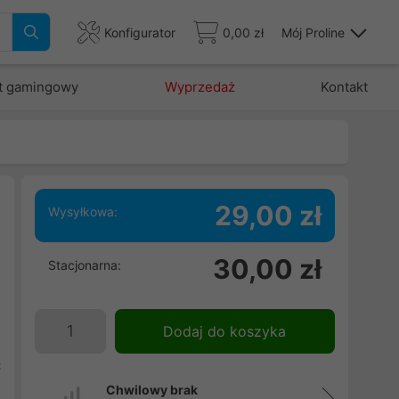
Konfigurator
0,00 zł
Mój Proline
t gamingowy
Wyprzedaż
Kontakt
29,00 zł
Wysyłkowa:
a
30,00 zł
Stacjonarna:
u
e
i
Dodaj do koszyka
i
ć
Chwilowy brak