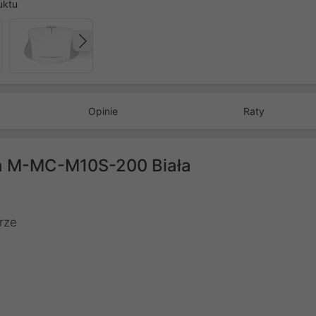
uktu
Następny
Opinie
Raty
a M-MC-M10S-200 Biała
rze