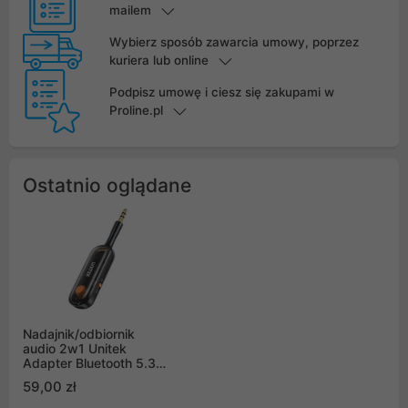
mailem
Wybierz sposób zawarcia umowy, poprzez
kuriera lub online
Podpisz umowę i ciesz się zakupami w
Proline.pl
Ostatnio oglądane
Nadajnik/odbiornik
audio 2w1 Unitek
Adapter Bluetooth 5.3
zasięg 10m czarny
59,00 zł
(B1111A01)