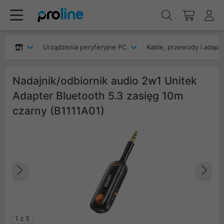
Urządzenia peryferyjne PC
Kable, przewody i adapt
Nadajnik/odbiornik audio 2w1 Unitek
Adapter Bluetooth 5.3 zasięg 10m
czarny (B1111A01)
Poprzedni
Na
1 z 5