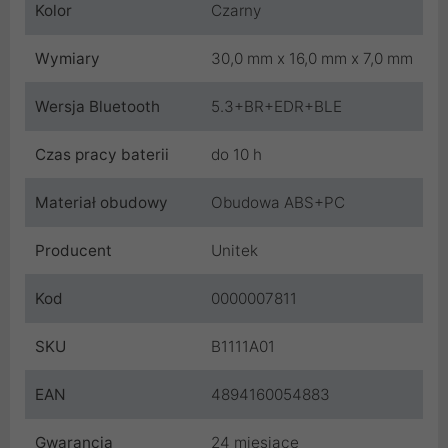
Kolor
Czarny
Wymiary
30,0 mm x 16,0 mm x 7,0 mm
Wersja Bluetooth
5.3+BR+EDR+BLE
Czas pracy baterii
do 10 h
Materiał obudowy
Obudowa ABS+PC
Producent
Unitek
Kod
0000007811
SKU
B1111A01
EAN
4894160054883
Gwarancja
24 miesiące