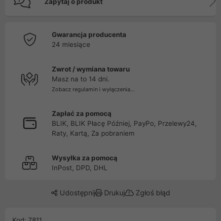
Zapytaj o produkt
Gwarancja producenta
24 miesiące
Zwrot / wymiana towaru
Masz na to 14 dni.
Zobacz regulamin i wyłączenia...
Zapłać za pomocą
BLIK, BLIK Płacę Później, PayPo, Przelewy24,
Raty, Kartą, Za pobraniem
Wysyłka za pomocą
InPost, DPD, DHL
Udostępnij
Drukuj
Zgłoś błąd
Kod: 7811