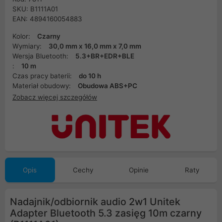
SKU: B1111A01
EAN: 4894160054883
Kolor:
Czarny
Wymiary:
30,0 mm x 16,0 mm x 7,0 mm
Wersja Bluetooth:
5.3+BR+EDR+BLE
:
10 m
Czas pracy baterii:
do 10 h
Materiał obudowy:
Obudowa ABS+PC
Zobacz więcej szczegółów
Opis
Cechy
Opinie
Raty
Nadajnik/odbiornik audio 2w1 Unitek
Adapter Bluetooth 5.3 zasięg 10m czarny