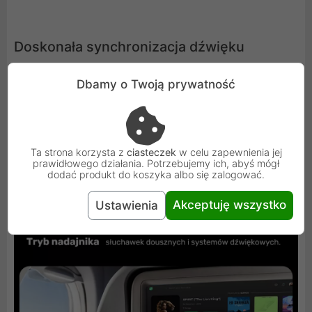
Doskonała synchronizacja dźwięku
Jedną z największych zalet adaptera UNITEK jest
Dbamy o Twoją prywatność
minimalne opóźnienie dźwięku - tylko około 40 ms.
Dzięki wbudowanemu koderowi o niskim opóźnieniu,
użytkownicy mogą cieszyć się wysoką jakością dźwięku
Ta strona korzysta z
ciasteczek
w celu zapewnienia jej
bez irytujących przerw i opóźnień. Jest to szczególnie
prawidłowego działania. Potrzebujemy ich, abyś mógł
ważne podczas oglądania filmów, gdzie idealna
dodać produkt do koszyka albo się zalogować.
synchronizacja obrazu i dźwięku odgrywa kluczową rolę.
Akceptuję wszystko
Ustawienia