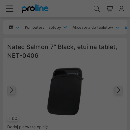
Komputery i laptopy
Akcesoria do tabletów
Etu
Natec Salmon 7" Black, etui na tablet,
NET-0406
Poprzedni
Na
1 z 2
Dodaj pierwszą opinię