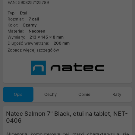
EAN: 5908257125789
Typ:
Etui
Rozmiar:
7 cali
Kolor:
Czarny
Materiał:
Neopren
Wymiary:
213 x 145 x 8 mm
Długość wewnętrzna:
200 mm
Zobacz więcej szczegółów
Opis
Cechy
Opinie
Raty
Natec Salmon 7" Black, etui na tablet, NET-
0406
Akcesoria komputerowe tej marki charakteryzują się