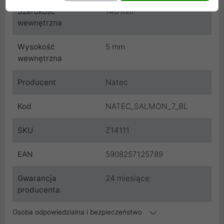
Szerokość
140 mm
wewnętrzna
Wysokość
5 mm
wewnętrzna
Producent
Natec
Kod
NATEC_SALMON_7_BL
SKU
Z14111
EAN
5908257125789
Gwarancja
24 miesiące
producenta
Osoba odpowiedzialna i bezpieczeństwo