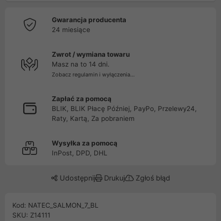
Gwarancja producenta
24 miesiące
Zwrot / wymiana towaru
Masz na to 14 dni.
Zobacz regulamin i wyłączenia...
Zapłać za pomocą
BLIK, BLIK Płacę Później, PayPo, Przelewy24,
Raty, Kartą, Za pobraniem
Wysyłka za pomocą
InPost, DPD, DHL
Udostępnij
Drukuj
Zgłoś błąd
Kod: NATEC_SALMON_7_BL
SKU: Z14111