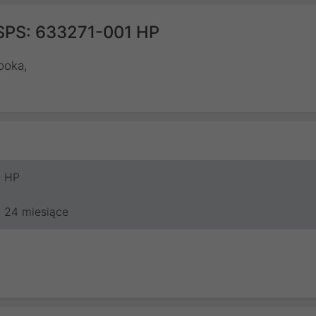
 SPS: 633271-001 HP
ooka,
HP
24 miesiące