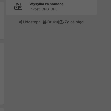
Wysyłka za pomocą
InPost, DPD, DHL
Udostępnij
Drukuj
Zgłoś błąd