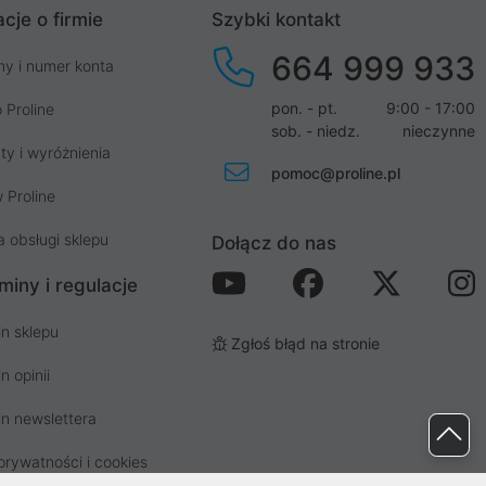
cje o firmie
Szybki kontakt
664 999 933
my i numer konta
pon. - pt.
9:00 - 17:00
 Proline
sob. - niedz.
nieczynne
ty i wyróżnienia
pomoc@proline.pl
 Proline
a obsługi sklepu
Dołącz do nas
miny i regulacje
n sklepu
Zgłoś błąd na stronie
n opinii
n newslettera
prywatności i cookies