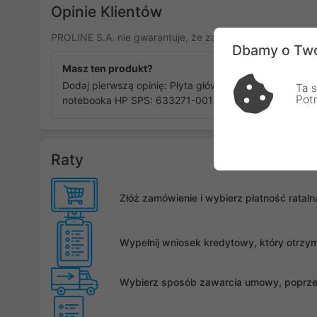
Opinie Klientów
PROLINE S.A. nie gwarantuje, że zamieszczone opinie po
Dbamy o Two
Masz ten produkt?
Dodaj pierwszą opinię: Płyta główna do
Ta s
Pot
notebooka HP SPS: 633271-001 HP
Raty
Złóż zamówienie i wybierz płatność rata
Wypełnij wniosek kredytowy, który otrzy
Wybierz sposób zawarcia umowy, poprzez 