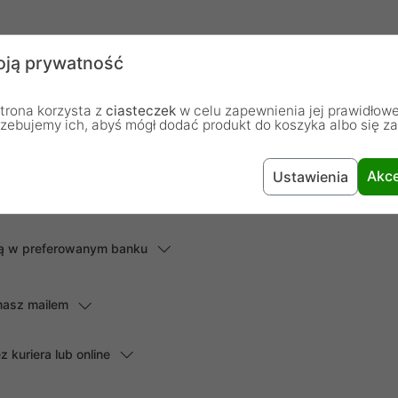
chodzą od osób, które zakupiły lub używały dany produkt.
ją prywatność
Dodaj pierwszą opinię...
trona korzysta z
ciasteczek
w celu zapewnienia jej prawidłowe
rzebujemy ich, abyś mógł dodać produkt do koszyka albo się z
Akce
Ustawienia
lną w preferowanym banku
masz mailem
kuriera lub online