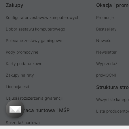
Zakupy
Okazja i prom
Konfigurator zestawów komputerowych
Promocje
Dobór zestawu komputerowego
Bestsellery
Polecane zestawy gamingowe
Nowości
Kody promocyjne
Newsletter
Karty podarunkowe
Wyprzedaż
Zakupy na raty
proMOCNI
Licencja esd
Struktura str
Usługi i rozszerzenia gwarancji
Wszystkie katego
Współpraca hurtowa i MŚP
Lista producent
Sprzedaż hurtowa