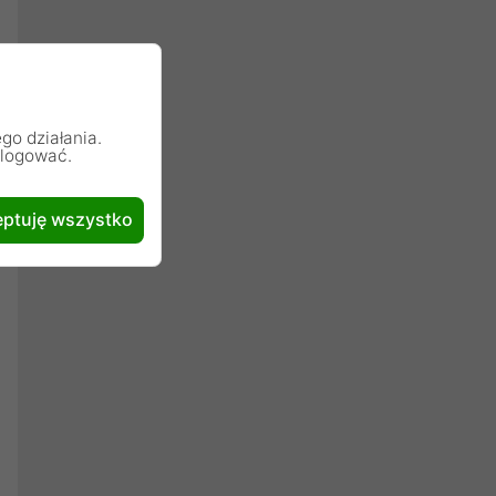
go działania.
alogować.
ptuję wszystko