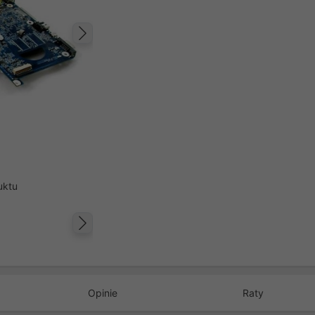
Następny
uktu
Następny
Opinie
Raty