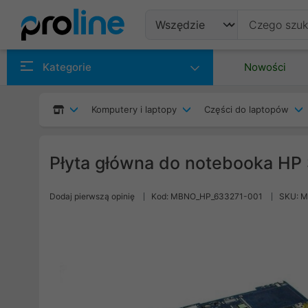
Produkty
Kategorie
Nowości
Producenci
Komputery i laptopy
Części do laptopów
Kategorie
Płyta główna do notebooka HP
Dodaj pierwszą opinię
Kod: MBNO_HP_633271-001
SKU: 