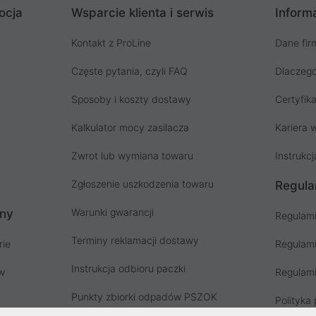
ocja
Wsparcie klienta i serwis
Informa
Kontakt z ProLine
Dane fir
Częste pytania, czyli FAQ
Dlaczego
Sposoby i koszty dostawy
Certyfika
Kalkulator mocy zasilacza
Kariera w
Zwrot lub wymiana towaru
Instrukcj
Zgłoszenie uszkodzenia towaru
Regula
Warunki gwarancji
ony
Regulami
Terminy reklamacji dostawy
rie
Regulami
Instrukcja odbioru paczki
ów
Regulami
Punkty zbiorki odpadów PSZOK
Polityka 