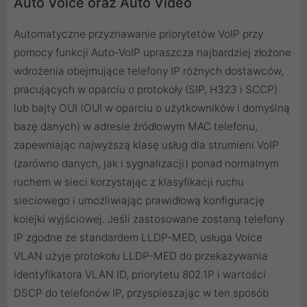
Auto Voice oraz Auto Video
Automatyczne przyznawanie priorytetów VoIP przy
pomocy funkcji Auto-VoIP upraszcza najbardziej złożone
wdrożenia obejmujące telefony IP różnych dostawców,
pracujących w oparciu o protokoły (SIP, H323 i SCCP)
lub bajty OUI (OUI w oparciu o użytkowników i domyślną
bazę danych) w adresie źródłowym MAC telefonu,
zapewniając najwyższą klasę usług dla strumieni VoIP
(zarówno danych, jak i sygnalizacji) ponad normalnym
ruchem w sieci korzystając z klasyfikacji ruchu
sieciowego i umożliwiając prawidłową konfigurację
kolejki wyjściowej. Jeśli zastosowane zostaną telefony
IP zgodne ze standardem LLDP-MED, usługa Voice
VLAN użyje protokołu LLDP-MED do przekazywania
identyfikatora VLAN ID, priorytetu 802.1P i wartości
DSCP do telefonów IP, przyspieszając w ten sposób