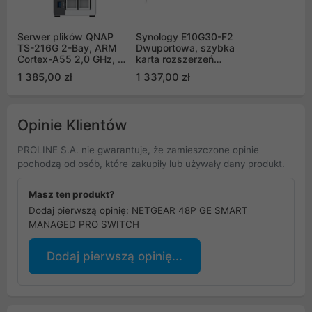
Serwer plików QNAP
Synology E10G30-F2
TS-216G 2-Bay, ARM
Dwuportowa, szybka
Cortex-A55 2,0 GHz, 4
karta rozszerzeń
GB DDR4 RAM, 1x USB
2x10GbE SFP+
1 385,00 zł
1 337,00 zł
3.2 Gen 1, 2x USB 2.0,
1x 2,5GbE LAN, 1x
1GbE LAN
Opinie Klientów
PROLINE S.A. nie gwarantuje, że zamieszczone opinie
pochodzą od osób, które zakupiły lub używały dany produkt.
Masz ten produkt?
Dodaj pierwszą opinię: NETGEAR 48P GE SMART
MANAGED PRO SWITCH
Dodaj pierwszą opinię...