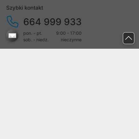
Szybki kontakt
664 999 933
pon. - pt.
9:00 - 17:00
sob. - niedz.
nieczynne
pomoc@proline.pl
Dołącz do nas
Zgłoś błąd na stronie
Proline SA z siedzibą w Mirkowie (55-095), przy ul. Brzozowej 5,
wpisana do rejestru przedsiębiorców Krajowego Rejestru Sądowego
przez Sąd Rejonowy dla Wrocławia-Fabrycznej we Wrocławiu, VI
Wydział Gospodarczy Krajowego Rejestru Sądowego pod nr KRS:
0000282071, NIP: 8951898022, REGON: 020482041, BDO:
000437899. Kapitał zakładowy Spółki wynosi 500000,00 zł i został