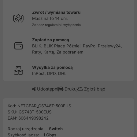
Zwrot / wymiana towaru
Masz na to 14 dni.
Zobacz regulamin i wyłączenia...
Zapłać za pomocą
BLIK, BLIK Płacę Później, PayPo, Przelewy24,
Raty, Kartą, Za pobraniem
Wysyłka za pomocą
InPost, DPD, DHL
Udostępnij
Drukuj
Zgłoś błąd
Kod: NETGEAR_GS748T-500EUS
SKU: GS748T-500EUS
EAN: 606449098242
Rodzaj urządzenia:
Switch
Szybkość łącza:
1 Gbps