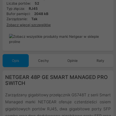
Liczba portów:
52
Typ złącza:
RJ45
Bufor pamięci:
2048 kB
Zarządzanie:
Tak
Zobacz więcej szczegółów
Opis
Cechy
Opinie
Raty
NETGEAR 48P GE SMART MANAGED PRO
SWITCH
Zarządzany gigabitowy przełącznik GS748T z serii Smart
Managed marki NETGEAR oferuje czterdzieści osiem
gigabitowych portów RJ45, dwa gigabitowe porty SFP
combo oraz dwa dedykowane gigabitowe porty SFP oraz