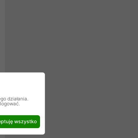
go działania.
alogować.
ptuję wszystko