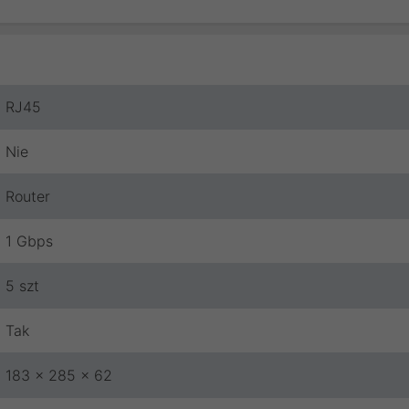
RJ45
Nie
Router
1 Gbps
5 szt
Tak
183 x 285 x 62