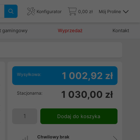
Konfigurator
0,00 zł
Mój Proline
t gamingowy
Wyprzedaż
Kontakt
1 002,92 zł
Wysyłkowa:
y
1 030,00 zł
Stacjonarna:
,
ą
y
Dodaj do koszyka
ą
g
a
Chwilowy brak