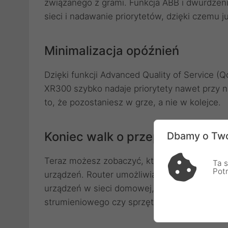
związanego z grami. Funkcja ABB i dwurdzen
sieci i nadawanie priorytetów, dzięki czemu j
Minimalizacja opóźnień
Dzięki funkcji Advanced Quality of Service 
XR300 szybko nadaje priorytety nawet przy 
to, że pozostaniesz w grze, a nie w kolejce.
Koniec walk o przepustowość
Dbamy o Two
Teraz możesz zobaczyć, kto korzysta z pas
Ta s
Pot
urządzeń. Router umożliwia zmniejszanie i z
urządzeń w sieci domowej, w tym zużywając
strumieniowego czy sprzętów domowych obs