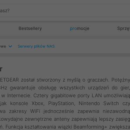
Bestsellery
pro
mocje
Sprzę
iowe
Serwery plików NAS
r
ETGEAR został stworzony z myślą o graczach. Potężn
GHz gwarantuje obsługę wszystkich urządzeń do gier
 w Internecie. Cztery gigabitowe porty LAN umożliwiaj
jak konsole Xbox, PlayStation, Nintendo Switch cz
wa zakresy WiFi jednocześnie zapewnia niezawodn
owydajne zewnętrzne anteny zapewniają lepszy zasię
ceń. Funkcja kształtowania wiązki Beamforming+ zwiększ