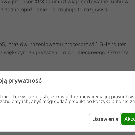
iowy procesor XR300 umożliwiają sortowanie ruchu w
uż żadne opóźnienie nie zrujnuje Ci rozgrywki.
(QoS) oraz dwurdzeniowemu procesorowi 1 GHz router
największym zagęszczeniu ruchu sieciowego. Oznacza
ją prywatność
ma i dokonać szybkich zmian za pomocą Menedżera
trona korzysta z
ciasteczek
w celu zapewnienia jej prawidłowe
rzebujemy ich, abyś mógł dodać produkt do koszyka albo się z
większanie priorytetu oraz blokowanie dowolnych
ych przepustowość urządzeń do przesyłania
Akce
Ustawienia
ługiwanych głosem.