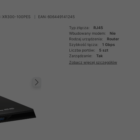
.
: XR300-100PES
EAN: 606449141245
Typ złącza:
RJ45
Wbudowany modem:
Nie
Rodzaj urządzenia:
Router
Szybkość łącza:
1 Gbps
Liczba portów:
5 szt
Zarządzanie:
Tak
Zobacz więcej szczegółów
Następny