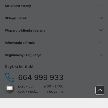
Struktura strony
Sklepy marek
Wsparcie klienta i serwis
Informacje o firmie
Regulaminy i regulacje
Szybki kontakt
664 999 933
pon. - pt.
9:00 - 17:00
sob. - niedz.
nieczynne
pomoc@proline.pl