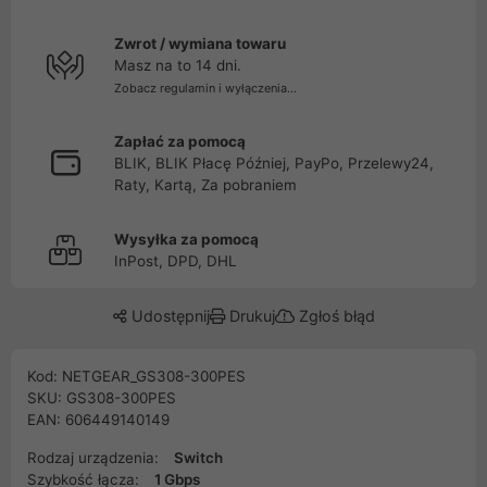
Zwrot / wymiana towaru
Masz na to 14 dni.
Zobacz regulamin i wyłączenia...
Zapłać za pomocą
BLIK, BLIK Płacę Później, PayPo, Przelewy24,
Raty, Kartą, Za pobraniem
Wysyłka za pomocą
InPost, DPD, DHL
Udostępnij
Drukuj
Zgłoś błąd
Kod: NETGEAR_GS308-300PES
SKU: GS308-300PES
EAN: 606449140149
Rodzaj urządzenia:
Switch
Szybkość łącza:
1 Gbps