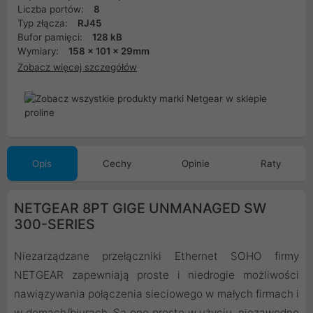
Liczba portów:
8
Typ złącza:
RJ45
Bufor pamięci:
128 kB
Wymiary:
158 x 101 x 29mm
Zobacz więcej szczegółów
Opis
Cechy
Opinie
Raty
NETGEAR 8PT GIGE UNMANAGED SW
300-SERIES
Niezarządzane przełączniki Ethernet SOHO firmy
NETGEAR zapewniają proste i niedrogie możliwości
nawiązywania połączenia sieciowego w małych firmach i
w domach/biurach. Są one proste w użyciu, niezawodne