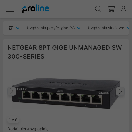
Urządzenia peryferyjne PC
Urządzenia sieciowe
NETGEAR 8PT GIGE UNMANAGED SW
300-SERIES
Poprzedni
Na
1 z 6
Dodaj pierwszą opinię