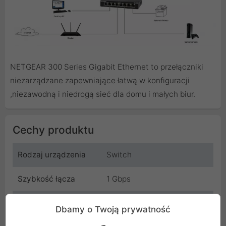
NETGEAR 300 Series Gigabit Ethernet to przełączniki
niezarządzane zapewniające łatwą w konfiguracji
,niezawodną i niedrogą sieć dla domu i małych biur.
Cechy produktu
Rodzaj urządzenia
Switch
Szybkość łącza
1 Gbps
Liczba portów
8
Dbamy o Twoją prywatność