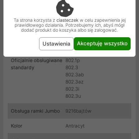
Typ złącza
RJ45
Bufor pamięci
128 kB
Ta strona korzysta z
ciasteczek
w celu zapewnienia jej
prawidłowego działania. Potrzebujemy ich, abyś mógł
dodać produkt do koszyka albo się zalogować.
Wymiary
158 x 101 x 29mm
Akceptuję wszystko
Ustawienia
Waga
0.38 kg
Oficjalnie obsługiwane
802.1p
standardy
802.3
802.3ab
802.3az
802.3i
802.3u
Obsługa ramki Jumbo
9216bajtów
Kolor
Antracyt