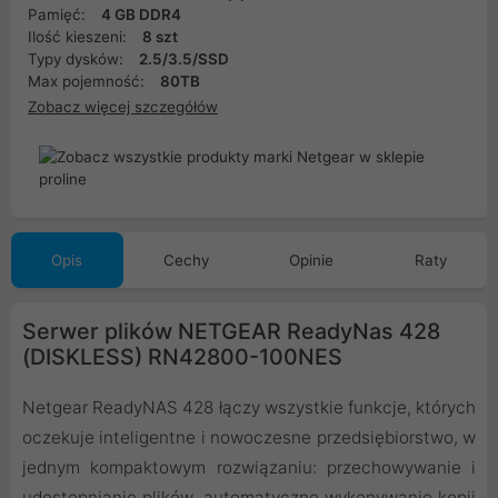
Pamięć:
4 GB DDR4
Ilość kieszeni:
8 szt
Typy dysków:
2.5/3.5/SSD
Max pojemność:
80TB
Zobacz więcej szczegółów
Opis
Cechy
Opinie
Raty
Serwer plików NETGEAR ReadyNas 428
(DISKLESS) RN42800-100NES
Netgear ReadyNAS 428 łączy wszystkie funkcje, których
oczekuje inteligentne i nowoczesne przedsiębiorstwo, w
jednym kompaktowym rozwiązaniu: przechowywanie i
udostępnianie plików, automatyczne wykonywanie kopii