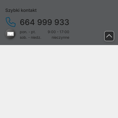
Szybki kontakt
664 999 933
pon. - pt.
9:00 - 17:00
sob. - niedz.
nieczynne
pomoc@proline.pl
Dołącz do nas
Zgłoś błąd na stronie
Proline SA z siedzibą w Mirkowie (55-095), przy ul. Brzozowej 5,
wpisana do rejestru przedsiębiorców Krajowego Rejestru Sądowego
przez Sąd Rejonowy dla Wrocławia-Fabrycznej we Wrocławiu, VI
Wydział Gospodarczy Krajowego Rejestru Sądowego pod nr KRS:
0000282071, NIP: 8951898022, REGON: 020482041, BDO:
000437899. Kapitał zakładowy Spółki wynosi 500000,00 zł i został