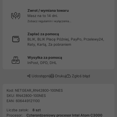
Zwrot / wymiana towaru
Masz na to 14 dni.
Zobacz regulamin i wyłączenia...
Zapłać za pomocą
BLIK, BLIK Płacę Później, PayPo, Przelewy24,
Raty, Kartą, Za pobraniem
Wysyłka za pomocą
InPost, DPD, DHL
Udostępnij
Drukuj
Zgłoś błąd
Kod: NETGEAR_RN42800-100NES
SKU: RN42800-100NES
EAN: 606449121100
Liczba zatok:
8 szt
Procesor:
Czterordzeniowy procesor Intel Atom C3000