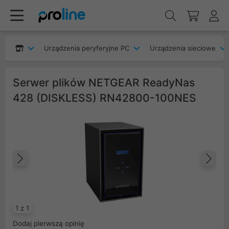
Urządzenia peryferyjne PC
Urządzenia sieciowe
Serwer plików NETGEAR ReadyNas
428 (DISKLESS) RN42800-100NES
Poprzedni
Na
1 z 1
Dodaj pierwszą opinię