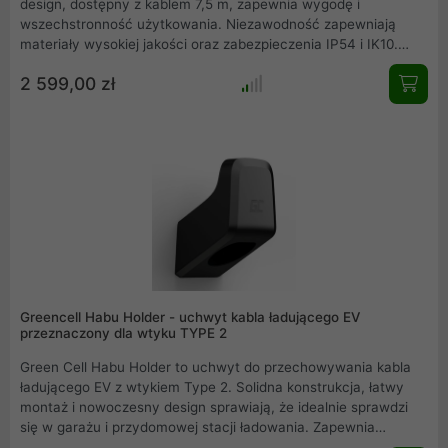
design, dostępny z kablem 7,5 m, zapewnia wygodę i
wszechstronność użytkowania. Niezawodność zapewniają
materiały wysokiej jakości oraz zabezpieczenia IP54 i IK10.
Kontroluj każdą sesję ładowania dzięki aplikacji mobilnej z
2 599,00 zł
łącznością Bluetooth i WiFi.
Greencell Habu Holder - uchwyt kabla ładującego EV
przeznaczony dla wtyku TYPE 2
Green Cell Habu Holder to uchwyt do przechowywania kabla
ładującego EV z wtykiem Type 2. Solidna konstrukcja, łatwy
montaż i nowoczesny design sprawiają, że idealnie sprawdzi
się w garażu i przydomowej stacji ładowania. Zapewnia
ochronę kabla przed uszkodzeniami i wygodę podczas