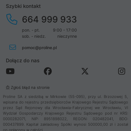
Szybki kontakt
664 999 933
pon. - pt.
9:00 - 17:00
sob. - niedz.
nieczynne
pomoc@proline.pl
Dołącz do nas
Zgłoś błąd na stronie
Proline SA z siedzibą w Mirkowie (55-095), przy ul. Brzozowej 5,
wpisana do rejestru przedsiębiorców Krajowego Rejestru Sądowego
przez Sąd Rejonowy dla Wrocławia-Fabrycznej we Wrocławiu, VI
Wydział Gospodarczy Krajowego Rejestru Sądowego pod nr KRS:
0000282071, NIP: 8951898022, REGON: 020482041, BDO:
000437899. Kapitał zakładowy Spółki wynosi 500000,00 zł i został
on opłacony w całości.