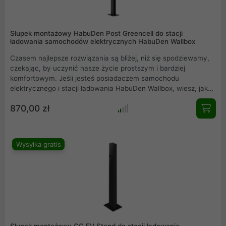
Słupek montażowy HabuDen Post Greencell do stacji
ładowania samochodów elektrycznych HabuDen Wallbox
Czasem najlepsze rozwiązania są bliżej, niż się spodziewamy,
czekając, by uczynić nasze życie prostszym i bardziej
komfortowym. Jeśli jesteś posiadaczem samochodu
elektrycznego i stacji ładowania HabuDen Wallbox, wiesz, jak
ważne jest idealne miejsce do ładowania. Słupek montażowy
870,00 zł
HabuDen Post Greencell to nie tylko solidna podstawa dla
Twojej stacji, ale także elegancki dodatek do przestrzeni.
Zaprojektowany z myślą o nowoczesnych potrzebach, łączy w
sobie trwałość, estetykę i funkcjonalność. Dzięki niemu możesz
Wysyłka gratis
zainstalować stację ładowania tam, gdzie najbardziej Ci
odpowiada, niezależnie od dostępności ścian czy innych
struktur. To rozwiązanie, które podnosi standardy w świecie
elektromobilności i za