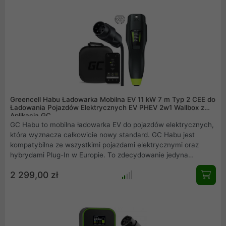
Greencell Habu Ładowarka Mobilna EV 11 kW 7 m Typ 2 CEE do
Ładowania Pojazdów Elektrycznych EV PHEV 2w1 Wallbox z
Aplikacją GC
GC Habu to mobilna ładowarka EV do pojazdów elektrycznych,
która wyznacza całkowicie nowy standard. GC Habu jest
kompatybilna ze wszystkimi pojazdami elektrycznymi oraz
hybrydami Plug-In w Europie. To zdecydowanie jedyna
ładowarka, której potrzebujesz oraz jedyna, z której będziesz
2 299,00 zł
chciał korzystać.