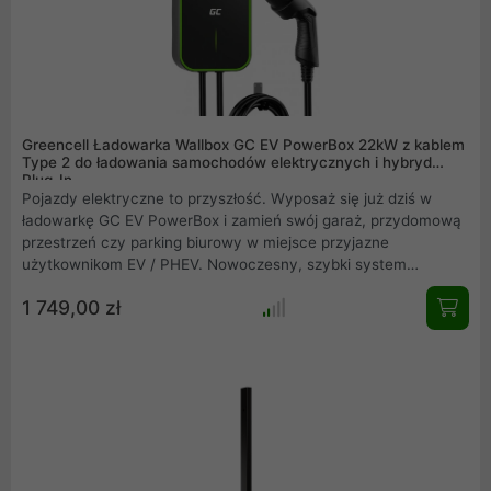
Greencell Ładowarka Wallbox GC EV PowerBox 22kW z kablem
Type 2 do ładowania samochodów elektrycznych i hybryd
Plug-In
Pojazdy elektryczne to przyszłość. Wyposaż się już dziś w
ładowarkę GC EV PowerBox i zamień swój garaż, przydomową
przestrzeń czy parking biurowy w miejsce przyjazne
użytkownikom EV / PHEV. Nowoczesny, szybki system
ładowania oraz minimalistyczny design - sprawdź co zyskujesz
1 749,00 zł
z ładowarką Green Cell.