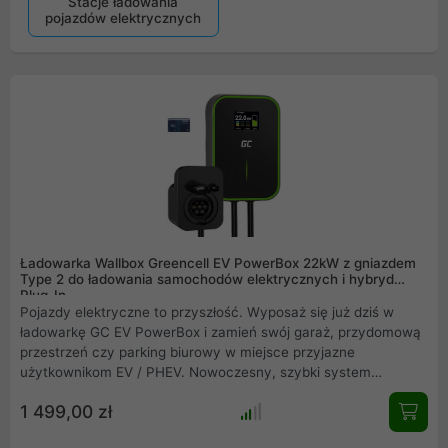
Stacje ładowania
pojazdów elektrycznych
Ładowarka Wallbox Greencell EV PowerBox 22kW z gniazdem
Type 2 do ładowania samochodów elektrycznych i hybryd
Plug-In
Pojazdy elektryczne to przyszłość. Wyposaż się już dziś w
ładowarkę GC EV PowerBox i zamień swój garaż, przydomową
przestrzeń czy parking biurowy w miejsce przyjazne
użytkownikom EV / PHEV. Nowoczesny, szybki system
ładowania oraz minimalistyczny design - zobacz co zyskujesz z
1 499,00 zł
ładowarką Green Cell Wallbox 22kW GC PowerBox RFID