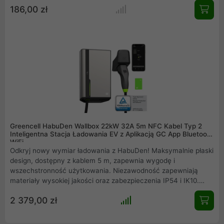
186,00 zł
codziennego ładowania samochodu elektrycznego.
Greencell HabuDen Wallbox 22kW 32A 5m NFC Kabel Typ 2
Inteligentna Stacja Ładowania EV z Aplikacją GC App Bluetooth
WiFi
Odkryj nowy wymiar ładowania z HabuDen! Maksymalnie płaski
design, dostępny z kablem 5 m, zapewnia wygodę i
wszechstronność użytkowania. Niezawodność zapewniają
materiały wysokiej jakości oraz zabezpieczenia IP54 i IK10.
Kontroluj każdą sesję ładowania dzięki aplikacji mobilnej z
2 379,00 zł
łącznością Bluetooth i WiFi.