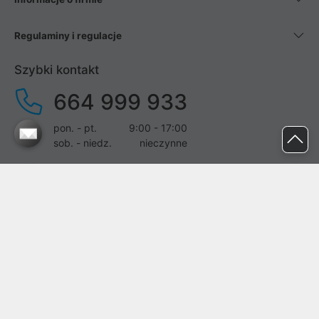
Regulaminy i regulacje
Szybki kontakt
664 999 933
pon. - pt.
9:00 - 17:00
sob. - niedz.
nieczynne
pomoc@proline.pl
Dołącz do nas
Zgłoś błąd na stronie
Proline SA z siedzibą w Mirkowie (55-095), przy ul. Brzozowej 5,
wpisana do rejestru przedsiębiorców Krajowego Rejestru Sądowego
przez Sąd Rejonowy dla Wrocławia-Fabrycznej we Wrocławiu, VI