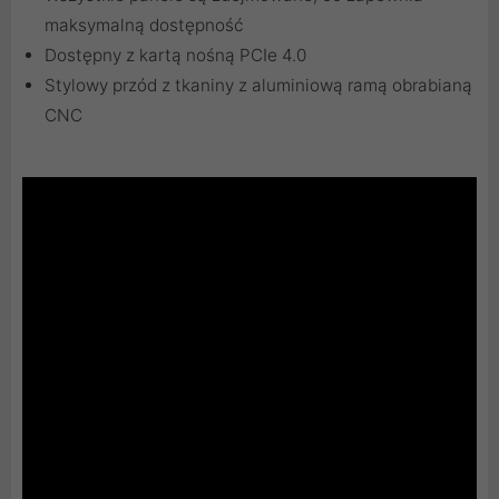
maksymalną dostępność
Dostępny z kartą nośną PCIe 4.0
Stylowy przód z tkaniny z aluminiową ramą obrabianą
CNC