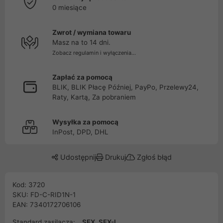
0 miesiące
Zwrot / wymiana towaru
Masz na to 14 dni.
Zobacz regulamin i wyłączenia...
Zapłać za pomocą
BLIK, BLIK Płacę Później, PayPo, Przelewy24,
Raty, Kartą, Za pobraniem
Wysyłka za pomocą
InPost, DPD, DHL
Udostępnij
Drukuj
Zgłoś błąd
Kod: 3720
SKU: FD-C-RID1N-1
EAN: 7340172706106
Standard zasilacza:
SFX, SFX-L