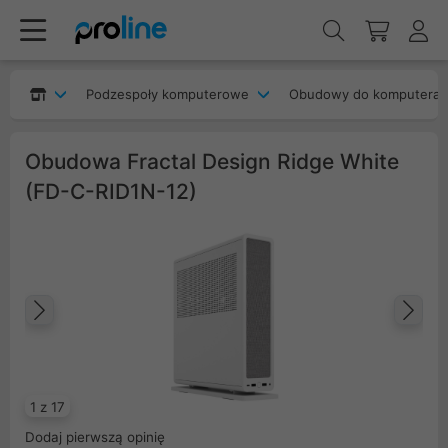
Podzespoły komputerowe
Obudowy do komputera
Obudowa Fractal Design Ridge White
(FD-C-RID1N-12)
Poprzedni
Na
1 z 17
Dodaj pierwszą opinię