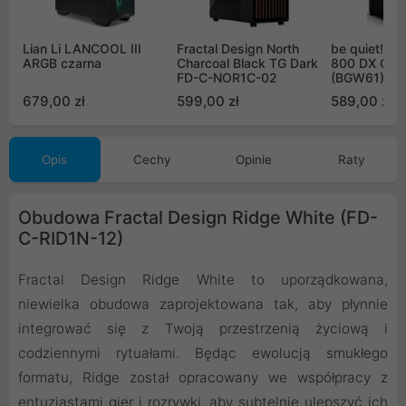
Lian Li LANCOOL III
Fractal Design North
be quiet! S
ARGB czarna
Charcoal Black TG Dark
800 DX Cza
FD-C-NOR1C-02
(BGW61)
679,00 zł
599,00 zł
589,00 zł
Opis
Cechy
Opinie
Raty
Obudowa Fractal Design Ridge White (FD-
C-RID1N-12)
Fractal Design Ridge White to uporządkowana,
niewielka obudowa zaprojektowana tak, aby płynnie
integrować się z Twoją przestrzenią życiową i
codziennymi rytuałami. Będąc ewolucją smukłego
formatu, Ridge został opracowany we współpracy z
entuzjastami gier i rozrywki, aby subtelnie ulepszyć ich