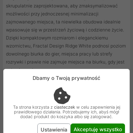
skrupulatnie zaprojektowana, aby zmaksymalizować
możliwości przy jednoczesnej minimalizacji
zajmowanego miejsca, ta niewielka obudowa idealnie
wpasowuje się w przestrzeń życiową i codzienne życie.
Dzięki kompaktowym rozmiarom i eleganckiemu
wzornictwu, Fractal Design Ridge White podnosi poziom
dowolnego biurka do gier, miejsca pracy lub strefy
rozrywki i prawie nie zajmuje miejsca na biurku, gdy jest
ustawiona pionowo.
Dbamy o Twoją prywatność
Ta strona korzysta z
ciasteczek
w celu zapewnienia jej
prawidłowego działania. Potrzebujemy ich, abyś mógł
dodać produkt do koszyka albo się zalogować.
Akceptuję wszystko
Ustawienia