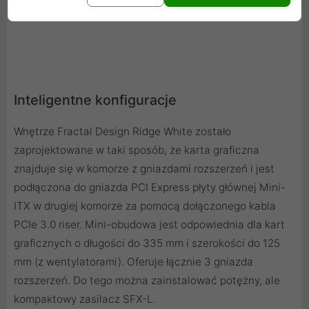
Inteligentne konfiguracje
Wnętrze Fractal Design Ridge White zostało
zaprojektowane w taki sposób, że karta graficzna
znajduje się w komorze z gniazdami rozszerzeń i jest
podłączona do gniazda PCI Express płyty głównej Mini-
ITX w drugiej komorze za pomocą dołączonego kabla
PCIe 3.0 riser. Mini-obudowa jest odpowiednia dla kart
graficznych o długości do 335 mm i szerokości do 125
mm (z wentylatorami). Oferuje łącznie 3 gniazda
rozszerzeń. Do tego można zainstalować potężny, ale
kompaktowy zasilacz SFX-L.