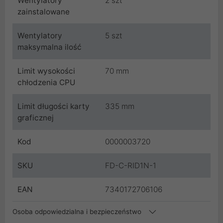
Wentylatory
2 szt
zainstalowane
Wentylatory
5 szt
maksymalna ilość
Limit wysokości
70 mm
chłodzenia CPU
Limit długości karty
335 mm
graficznej
Kod
0000003720
SKU
FD-C-RID1N-1
EAN
7340172706106
Osoba odpowiedzialna i bezpieczeństwo