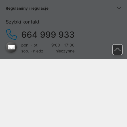
Regulaminy i regulacje
Szybki kontakt
664 999 933
pon. - pt.
9:00 - 17:00
sob. - niedz.
nieczynne
pomoc@proline.pl
Dołącz do nas
Zgłoś błąd na stronie
Proline SA z siedzibą w Mirkowie (55-095), przy ul. Brzozowej 5,
wpisana do rejestru przedsiębiorców Krajowego Rejestru Sądowego
przez Sąd Rejonowy dla Wrocławia-Fabrycznej we Wrocławiu, VI
Wydział Gospodarczy Krajowego Rejestru Sądowego pod nr KRS: