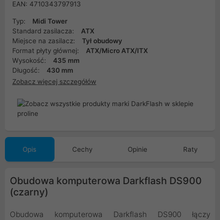
EAN: 4710343797913
Typ:
Midi Tower
Standard zasilacza:
ATX
Miejsce na zasilacz:
Tył obudowy
Format płyty głównej:
ATX/Micro ATX/ITX
Wysokość:
435 mm
Długość:
430 mm
Zobacz więcej szczegółów
Opis
Cechy
Opinie
Raty
Obudowa komputerowa Darkflash DS900
(czarny)
Obudowa komputerowa Darkflash DS900 łączy