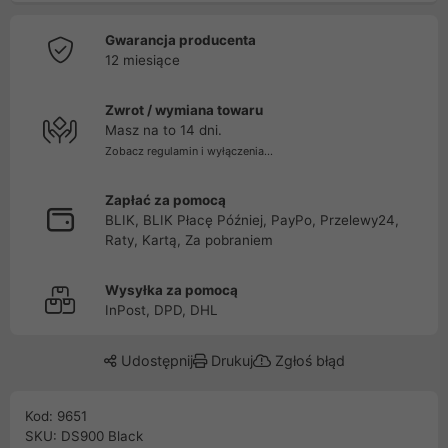
Gwarancja producenta
12 miesiące
Zwrot / wymiana towaru
Masz na to 14 dni.
Zobacz regulamin i wyłączenia...
Zapłać za pomocą
BLIK, BLIK Płacę Później, PayPo, Przelewy24,
Raty, Kartą, Za pobraniem
Wysyłka za pomocą
InPost, DPD, DHL
Udostępnij
Drukuj
Zgłoś błąd
Kod: 9651
SKU: DS900 Black