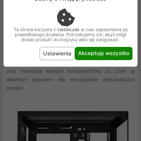
Ochrona i wygoda użytkowania
Ta strona korzysta z
ciasteczek
w celu zapewnienia jej
prawidłowego działania. Potrzebujemy ich, abyś mógł
Kurz może negatywnie wpływać na działanie komputera,
dodać produkt do koszyka albo się zalogować.
dlatego DS900 została zaprojektowana z myślą o
Akceptuję wszystko
Ustawienia
ochronie wnętrza przed zanieczyszczeniami.
Przemyślana konstrukcja ułatwia także modernizację
oraz instalację nowych komponentów, co czyni ją
idealnym wyborem dla entuzjastów personalizacji
sprzętu.