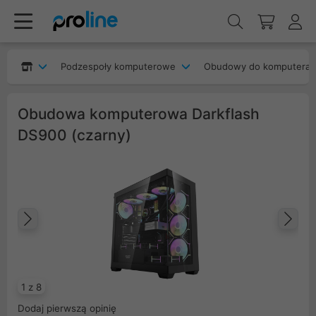
Podzespoły komputerowe
Obudowy do komputera
Obudowa komputerowa Darkflash
DS900 (czarny)
Poprzedni
Na
1 z 8
Dodaj pierwszą opinię