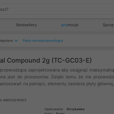
Bestsellery
pro
mocje
Sprzę
mputera
Pasty termoprzewodzące
mal Compound 2g (TC-GC03-E)
moprzewodząca zaprojektowana aby osiągnąć maksymaln
na jest do procesorów. Dzięki temu że nie przewodz
astosowań na pamięci, elementy zasilania płyty głównej
N: 4897025781672
Opakowanie:
Strzykawka
Kolor:
Szary