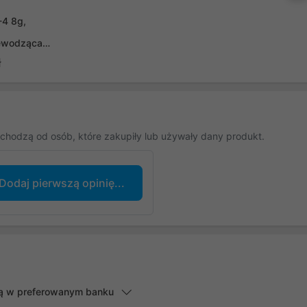
-4 8g,
ewodząca
 szpatułką
ł
0059A)
chodzą od osób, które zakupiły lub używały dany produkt.
Dodaj pierwszą opinię...
lną w preferowanym banku