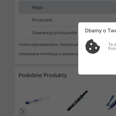
Waga
Producent
Dbamy o Two
Gwarancja producenta
Ta s
Osoba odpowiedzialna i bezpieczeństwo
Pot
Uniwersalna informacja o bezpieczeństwie
Podobne Produkty