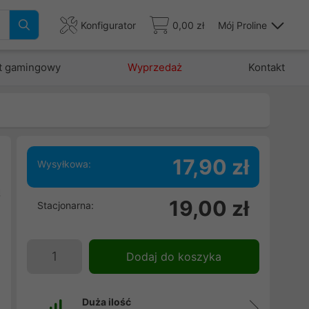
Konfigurator
0,00 zł
Mój Proline
t gamingowy
Wyprzedaż
Kontakt
17,90 zł
Wysyłkowa:
ą
19,00 zł
Stacjonarna:
i
,
Dodaj do koszyka
Duża ilość