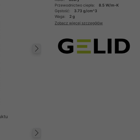
Przewodnictwo ciepła:
8.5 W/m-K
Gęstość:
3.73 g/cm^3
Waga:
2 g
Zobacz więcej szczegółów
Następny
uktu
Następny