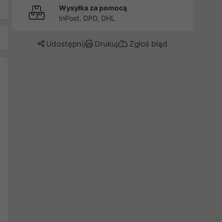
Wysyłka za pomocą
InPost, DPD, DHL
Udostępnij
Drukuj
Zgłoś błąd