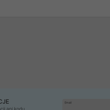
CJE
Email
cji ani kodu