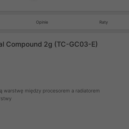
Opinie
Raty
mal Compound 2g (TC-GC03-E)
ką warstwę między procesorem a radiatorem
rstwy