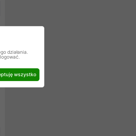
go działania.
alogować.
ptuję wszystko