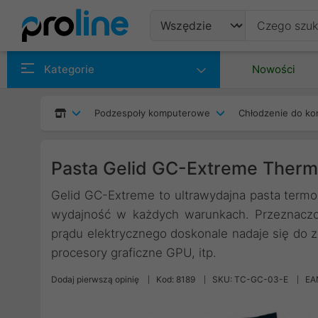
Produkty
Kategorie
Nowości
Producenci
Podzespoły komputerowe
Chłodzenie do ko
Kategorie
Pasta Gelid GC-Extreme Ther
Gelid GC-Extreme to ultrawydajna pasta ter
wydajność w każdych warunkach. Przeznaczo
prądu elektrycznego doskonale nadaje się do z
procesory graficzne GPU, itp.
Dodaj pierwszą opinię
Kod: 8189
SKU: TC-GC-03-E
EA