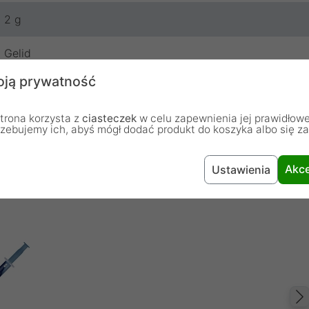
2 g
Gelid
ją prywatność
24 miesiące
trona korzysta z
ciasteczek
w celu zapewnienia jej prawidłowe
rzebujemy ich, abyś mógł dodać produkt do koszyka albo się z
Akce
Ustawienia