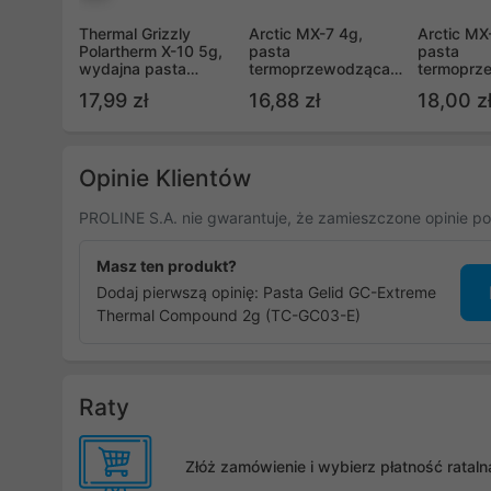
Poprzedni
Thermal Grizzly
Arctic MX-7 4g,
Arctic MX
Polartherm X-10 5g,
pasta
pasta
wydajna pasta
termoprzewodząca
termoprz
termoprzewodząca
(ACTCP00090A)
do CPU ze
17,99 zł
16,88 zł
18,00 z
(PT-X10-005)
(ACTCP0
Opinie Klientów
PROLINE S.A. nie gwarantuje, że zamieszczone opinie po
Masz ten produkt?
Dodaj pierwszą opinię: Pasta Gelid GC-Extreme
Thermal Compound 2g (TC-GC03-E)
Raty
Złóż zamówienie i wybierz płatność rata