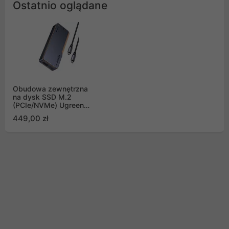
Ostatnio oglądane
Obudowa zewnętrzna
na dysk SSD M.2
(PCIe/NVMe) Ugreen
D703 USB4 40Gb/s
449,00 zł
M.2 NVMe SSD z
chłodzeniem aktywnym
- szara