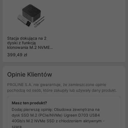
Stacja dokująca na 2
dyski z funkcją
klonowania M.2 NVME
2,5"/3,5 HDD / 2,5"
399,49 zł
SSD ORICO - szara
Opinie Klientów
PROLINE S.A. nie gwarantuje, że zamieszczone opinie
pochodzą od osób, które zakupiły lub używały dany produkt.
Masz ten produkt?
Dodaj pierwszą opinię: Obudowa zewnętrzna na
dysk SSD M.2 (PCIe/NVMe) Ugreen D703 USB4
40Gb/s M.2 NVMe SSD z chłodzeniem aktywnym -
szara