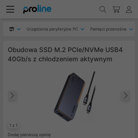
Urządzenia peryferyjne PC
Pamięci przenośne
Obudowa SSD M.2 PCIe/NVMe USB4
40Gb/s z chłodzeniem aktywnym
Poprzedni
Na
1 z 1
Dodaj pierwszą opinię