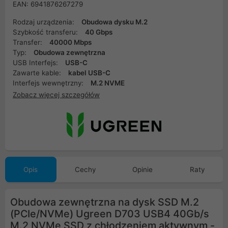
EAN: 6941876267279
Rodzaj urządzenia:
Obudowa dysku M.2
Szybkość transferu:
40 Gbps
Transfer:
40000 Mbps
Typ:
Obudowa zewnętrzna
USB Interfejs:
USB-C
Zawarte kable:
kabel USB-C
Interfejs wewnętrzny:
M.2 NVME
Zobacz więcej szczegółów
Opis
Cechy
Opinie
Raty
Obudowa zewnętrzna na dysk SSD M.2
(PCIe/NVMe) Ugreen D703 USB4 40Gb/s
M.2 NVMe SSD z chłodzeniem aktywnym -