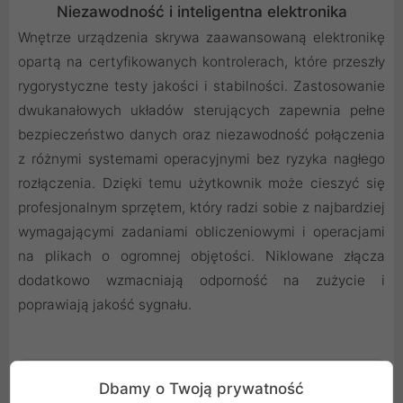
Niezawodność i inteligentna elektronika
Wnętrze urządzenia skrywa zaawansowaną elektronikę
opartą na certyfikowanych kontrolerach, które przeszły
rygorystyczne testy jakości i stabilności. Zastosowanie
dwukanałowych układów sterujących zapewnia pełne
bezpieczeństwo danych oraz niezawodność połączenia
z różnymi systemami operacyjnymi bez ryzyka nagłego
rozłączenia. Dzięki temu użytkownik może cieszyć się
profesjonalnym sprzętem, który radzi sobie z najbardziej
wymagającymi zadaniami obliczeniowymi i operacjami
na plikach o ogromnej objętości. Niklowane złącza
dodatkowo wzmacniają odporność na zużycie i
poprawiają jakość sygnału.
Dbamy o Twoją prywatność