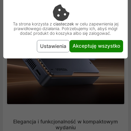
Ta strona korzysta z
ciasteczek
w celu zapewnienia jej
prawidłowego działania. Potrzebujemy ich, abyś mógł
dodać produkt do koszyka albo się zalogować.
Akceptuję wszystko
Ustawienia
Elegancja i funkcjonalność w kompaktowym
wydaniu