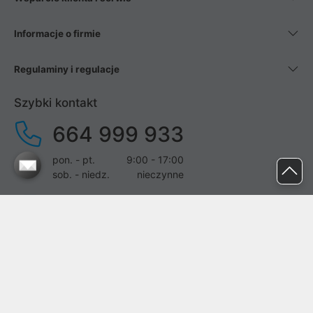
Informacje o firmie
Regulaminy i regulacje
Szybki kontakt
664 999 933
pon. - pt.
9:00 - 17:00
sob. - niedz.
nieczynne
pomoc@proline.pl
Dołącz do nas
Zgłoś błąd na stronie