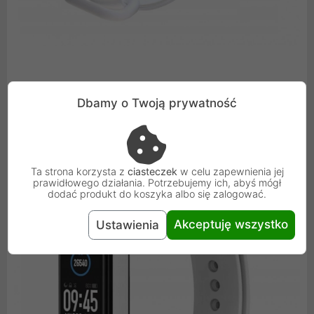
Dbamy o Twoją prywatność
Łatwy montaż i demontaż
Zmiana zamiennej opaski to zaledwie kilka sekund.
Ta strona korzysta z
ciasteczek
w celu zapewnienia jej
prawidłowego działania. Potrzebujemy ich, abyś mógł
dodać produkt do koszyka albo się zalogować.
Akceptuję wszystko
Ustawienia