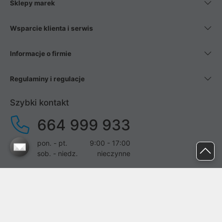
Sklepy marek
Wsparcie klienta i serwis
Informacje o firmie
Regulaminy i regulacje
Szybki kontakt
664 999 933
pon. - pt.
9:00 - 17:00
sob. - niedz.
nieczynne
pomoc@proline.pl
Dołącz do nas