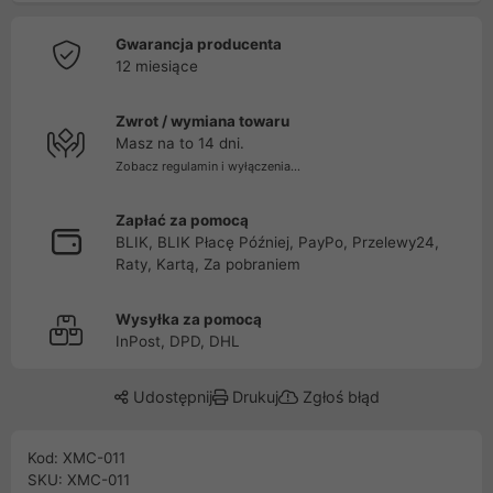
Gwarancja producenta
12 miesiące
Zwrot / wymiana towaru
Masz na to 14 dni.
Zobacz regulamin i wyłączenia...
Zapłać za pomocą
BLIK, BLIK Płacę Później, PayPo, Przelewy24,
Raty, Kartą, Za pobraniem
Wysyłka za pomocą
InPost, DPD, DHL
Udostępnij
Drukuj
Zgłoś błąd
Kod: XMC-011
SKU: XMC-011