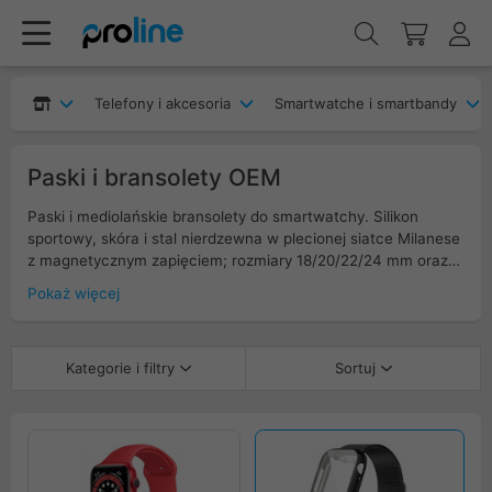
Telefony i akcesoria
Smartwatche i smartbandy
Paski i bransolety OEM
Paski i mediolańskie bransolety do smartwatchy. Silikon
sportowy, skóra i stal nierdzewna w plecionej siatce Milanese
z magnetycznym zapięciem; rozmiary 18/20/22/24 mm oraz
Apple Watch 38/40/41 i 42/44/45/49 mm. Szybka wymiana
Pokaż więcej
quick-release, adaptery do Apple Watch, powłoki PVD, wersje
wodoodporne do sportu i eleganckie do garnituru.
Kategorie i filtry
Sortuj