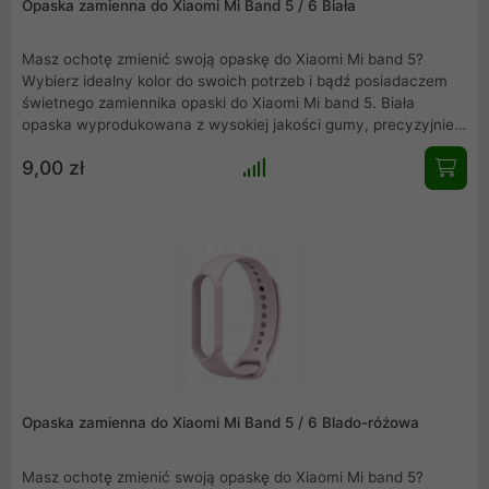
Opaska zamienna do Xiaomi Mi Band 5 / 6 Biała
Masz ochotę zmienić swoją opaskę do Xiaomi Mi band 5?
Wybierz idealny kolor do swoich potrzeb i bądź posiadaczem
świetnego zamiennika opaski do Xiaomi Mi band 5. Biała
opaska wyprodukowana z wysokiej jakości gumy, precyzyjnie
wykonana, nie obciera skóry, wygodna w użytkowaniu.
9,00 zł
Elegancka, łatwa w montażu i idealnie dopasowana do Mi band
5.
Opaska zamienna do Xiaomi Mi Band 5 / 6 Blado-różowa
Masz ochotę zmienić swoją opaskę do Xiaomi Mi band 5?