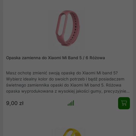
Opaska zamienna do Xiaomi Mi Band 5 / 6 Różowa
Masz ochotę zmienić swoją opaskę do Xiaomi Mi band 5?
Wybierz idealny kolor do swoich potrzeb i bądź posiadaczem
świetnego zamiennika opaski do Xiaomi Mi band 5. Różowa
opaska wyprodukowana z wysokiej jakości gumy, precyzyjnie
wykonana, nie obciera skóry, wygodna w użytkowaniu.
9,00 zł
Elegancka, łatwa w montażu i idealnie dopasowana do Mi band
5.