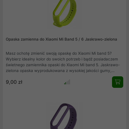
Opaska zamienna do Xiaomi Mi Band 5 / 6 Jaskrawo-zielona
Masz ochotę zmienić swoją opaskę do Xiaomi Mi band 5?
Wybierz idealny kolor do swoich potrzeb i bądź posiadaczem
świetnego zamiennika opaski do Xiaomi Mi band 5. Jaskrawo-
zielona opaska wyprodukowana z wysokiej jakości gumy,
precyzyjnie wykonana, nie obciera skóry, wygodna w
9,00 zł
użytkowaniu. Elegancka, łatwa w montażu i idealnie
dopasowana do Mi band 5.