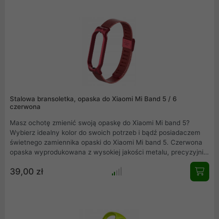
Stalowa bransoletka, opaska do Xiaomi Mi Band 5 / 6
czerwona
Masz ochotę zmienić swoją opaskę do Xiaomi Mi band 5?
Wybierz idealny kolor do swoich potrzeb i bądź posiadaczem
świetnego zamiennika opaski do Xiaomi Mi band 5. Czerwona
opaska wyprodukowana z wysokiej jakości metalu, precyzyjnie
wykonana, nie obciera skóry, wygodna w użytkowaniu.
39,00 zł
Elegancka, łatwa w montażu i idealnie dopasowana do Mi band
5.