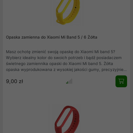
Opaska zamienna do Xiaomi Mi Band 5 / 6 Żółta
Masz ochotę zmienić swoją opaskę do Xiaomi Mi band 5?
Wybierz idealny kolor do swoich potrzeb i bądź posiadaczem
świetnego zamiennika opaski do Xiaomi Mi band 5. Żółta
opaska wyprodukowana z wysokiej jakości gumy, precyzyjnie
wykonana, nie obciera skóry, wygodna w użytkowaniu.
9,00 zł
Elegancka, łatwa w montażu i idealnie dopasowana do Mi band
5.