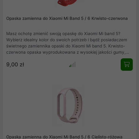
Opaska zamienna do Xiaomi Mi Band 5 / 6 Krwisto-czerwona
Masz ochotę zmienić swoją opaskę do Xiaomi Mi band 5?
Wybierz idealny kolor do swoich potrzeb i bądź posiadaczem
świetnego zamiennika opaski do Xiaomi Mi band 5. Krwisto-
czerwona opaska wyprodukowana z wysokiej jakości gumy,
precyzyjnie wykonana, nie obciera skóry, wygodna w
9,00 zł
użytkowaniu. Elegancka, łatwa w montażu i idealnie
dopasowana do Mi band 5.
Opaska zamienna do Xiaomi Mi Band 5 / 6 Cielisto-różowa