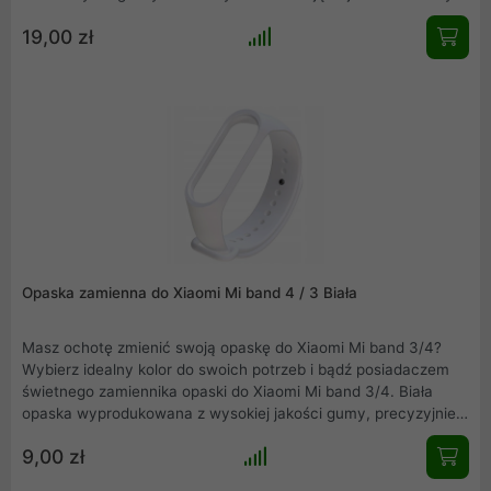
miejscu. Najwyższej jakości podzespoły, które szybko i
19,00 zł
bezpiecznie naładują nasze urządzenie. Wyróżnia się prostym,
a zarazem nowoczesnym designem, dzięki czemu idealnie
komponuje się z urządzeniem marki Apple.
Opaska zamienna do Xiaomi Mi band 4 / 3 Biała
Masz ochotę zmienić swoją opaskę do Xiaomi Mi band 3/4?
Wybierz idealny kolor do swoich potrzeb i bądź posiadaczem
świetnego zamiennika opaski do Xiaomi Mi band 3/4. Biała
opaska wyprodukowana z wysokiej jakości gumy, precyzyjnie
wykonana, nie obciera skóry, wygodna w użytkowaniu.
9,00 zł
Elegancka, łatwa w montażu i idealnie dopasowana do Mi band
3/4.