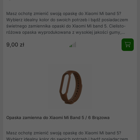
Masz ochotę zmienić swoją opaskę do Xiaomi Mi band 5?
Wybierz idealny kolor do swoich potrzeb i bądź posiadaczem
świetnego zamiennika opaski do Xiaomi Mi band 5. Cielisto-
różowa opaska wyprodukowana z wysokiej jakości gumy,
precyzyjnie wykonana, nie obciera skóry, wygodna w
9,00 zł
użytkowaniu. Elegancka, łatwa w montażu i idealnie
dopasowana do Mi band 5.
Opaska zamienna do Xiaomi Mi Band 5 / 6 Brązowa
Masz ochotę zmienić swoją opaskę do Xiaomi Mi band 5?
Wybierz idealny kolor do swoich potrzeb i bądź posiadaczem