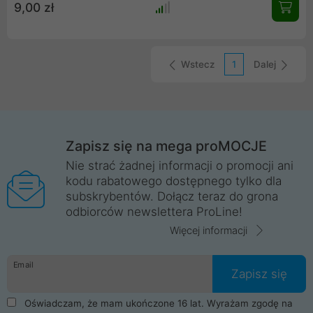
9,00 zł
użytkowaniu. Elegancka, łatwa w montażu i idealnie
dopasowana do Mi band 5.
Wstecz
1
Dalej
Zapisz się na mega proMOCJE
Nie strać żadnej informacji o promocji ani
kodu rabatowego dostępnego tylko dla
subskrybentów. Dołącz teraz do grona
odbiorców newslettera ProLine!
Więcej informacji
Email
Zapisz się
Oświadczam, że mam ukończone 16 lat. Wyrażam zgodę na