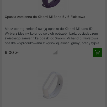
Opaska zamienna do Xiaomi Mi Band 5 / 6 Fioletowa
Masz ochotę zmienić swoją opaskę do Xiaomi Mi band 5?
Wybierz idealny kolor do swoich potrzeb i bądź posiadaczem
świetnego zamiennika opaski do Xiaomi Mi band 5. Fioletowa
opaska wyprodukowana z wysokiej jakości gumy, precyzyjnie
wykonana, nie obciera skóry, wygodna w użytkowaniu.
9,00 zł
Elegancka, łatwa w montażu i idealnie dopasowana do Mi band
5.