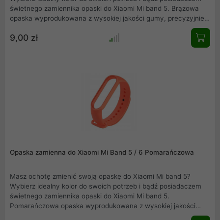
świetnego zamiennika opaski do Xiaomi Mi band 5. Brązowa
opaska wyprodukowana z wysokiej jakości gumy, precyzyjnie
wykonana, nie obciera skóry, wygodna w użytkowaniu.
9,00 zł
Elegancka, łatwa w montażu i idealnie dopasowana do Mi band
5.
Opaska zamienna do Xiaomi Mi Band 5 / 6 Pomarańczowa
Masz ochotę zmienić swoją opaskę do Xiaomi Mi band 5?
Wybierz idealny kolor do swoich potrzeb i bądź posiadaczem
świetnego zamiennika opaski do Xiaomi Mi band 5.
Pomarańczowa opaska wyprodukowana z wysokiej jakości
gumy, precyzyjnie wykonana, nie obciera skóry, wygodna w