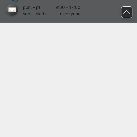
pon. - pt.
9:00 - 17:00
sob. - niedz.
nieczynne
pomoc@proline.pl
Dołącz do nas
Zgłoś błąd na stronie
Proline SA z siedzibą w Mirkowie (55-095), przy ul. Brzozowej 5,
wpisana do rejestru przedsiębiorców Krajowego Rejestru Sądowego
przez Sąd Rejonowy dla Wrocławia-Fabrycznej we Wrocławiu, VI
Wydział Gospodarczy Krajowego Rejestru Sądowego pod nr KRS:
0000282071, NIP: 8951898022, REGON: 020482041, BDO:
000437899. Kapitał zakładowy Spółki wynosi 500000,00 zł i został
on opłacony w całości.
© proline 1996 - 2026. Wszelkie prawa zastrzeżone.