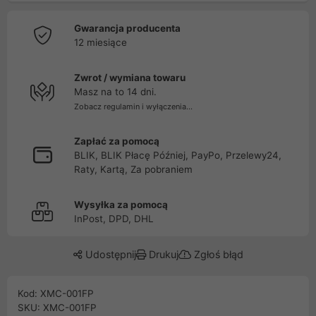
Gwarancja producenta
12 miesiące
Zwrot / wymiana towaru
Masz na to 14 dni.
Zobacz regulamin i wyłączenia...
Zapłać za pomocą
BLIK, BLIK Płacę Później, PayPo, Przelewy24,
Raty, Kartą, Za pobraniem
Wysyłka za pomocą
InPost, DPD, DHL
Udostępnij
Drukuj
Zgłoś błąd
Kod: XMC-001FP
SKU: XMC-001FP