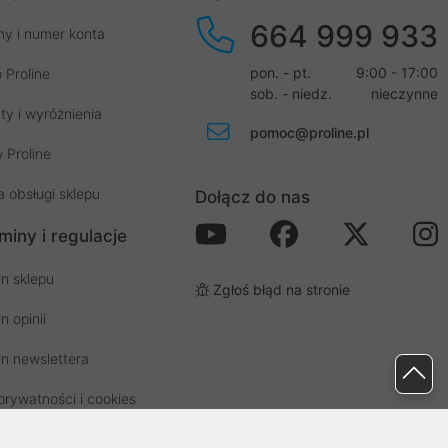
664 999 933
my i numer konta
pon. - pt.
9:00 - 17:00
 Proline
sob. - niedz.
nieczynne
ty i wyróżnienia
pomoc@proline.pl
 Proline
a obsługi sklepu
Dołącz do nas
miny i regulacje
n sklepu
Zgłoś błąd na stronie
n opinii
n newslettera
prywatności i cookies
osp. odpadami