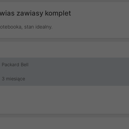
awias zawiasy komplet
ebooka, stan idealny.
Packard Bell
3 miesiące