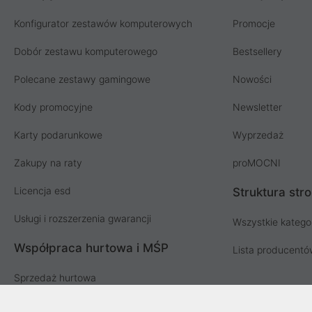
Konfigurator zestawów komputerowych
Promocje
Dobór zestawu komputerowego
Bestsellery
Polecane zestawy gamingowe
Nowości
Kody promocyjne
Newsletter
Karty podarunkowe
Wyprzedaż
Zakupy na raty
proMOCNI
Licencja esd
Struktura str
Usługi i rozszerzenia gwarancji
Wszystkie katego
Współpraca hurtowa i MŚP
Lista producent
Sprzedaż hurtowa
Oferta dla firm i instytucji