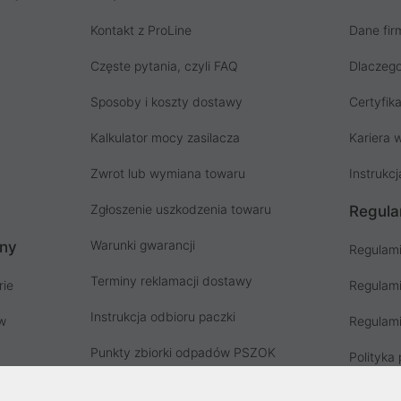
Kontakt z ProLine
Dane fir
Częste pytania, czyli FAQ
Dlaczego
Sposoby i koszty dostawy
Certyfika
Kalkulator mocy zasilacza
Kariera w
Zwrot lub wymiana towaru
Instrukcj
Zgłoszenie uszkodzenia towaru
Regula
Warunki gwarancji
ony
Regulami
Terminy reklamacji dostawy
rie
Regulami
Instrukcja odbioru paczki
ów
Regulami
Punkty zbiorki odpadów PSZOK
Polityka 
Zgłoś niebezpieczny produkt, GPSR
Koszty g