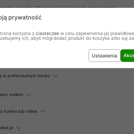
chodzą od osób, które zakupiły lub używały dany produkt.
ją prywatność
Dodaj pierwszą opinię...
trona korzysta z
ciasteczek
w celu zapewnienia jej prawidłowe
rzebujemy ich, abyś mógł dodać produkt do koszyka albo się z
Akce
Ustawienia
lną w preferowanym banku
masz mailem
kuriera lub online
line.pl