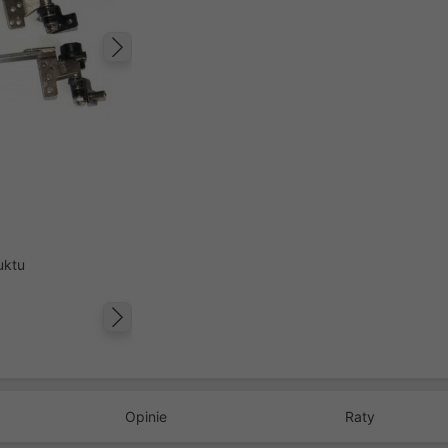
Następny
uktu
Następny
Opinie
Raty