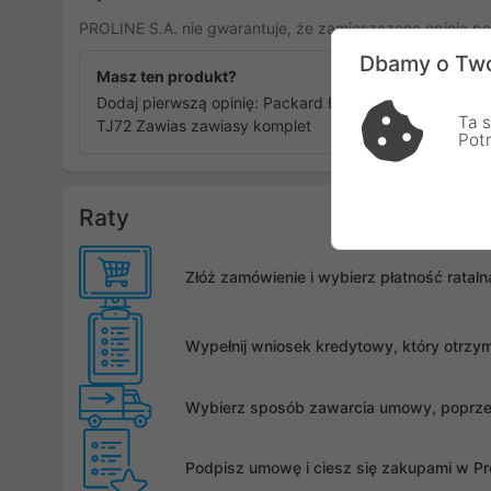
PROLINE S.A. nie gwarantuje, że zamieszczone opinie po
Dbamy o Two
Masz ten produkt?
Dodaj pierwszą opinię: Packard Bell Easy Note
Ta s
TJ72 Zawias zawiasy komplet
Pot
Raty
Złóż zamówienie i wybierz płatność rata
Wypełnij wniosek kredytowy, który otrzy
Wybierz sposób zawarcia umowy, poprzez 
Podpisz umowę i ciesz się zakupami w Pro