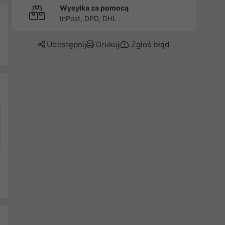
Wysyłka za pomocą
InPost, DPD, DHL
Udostępnij
Drukuj
Zgłoś błąd