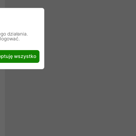
go działania.
alogować.
ptuję wszystko