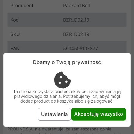
Producent
Packard Bell
Kod
BZR_D02_19
SKU
BZR_D02_19
EAN
5904506107377
Dbamy o Twoją prywatność
Gwarancja
6 miesięcy
producenta
Osoba odpowiedzialna i bezpieczeństwo
Ta strona korzysta z
ciasteczek
w celu zapewnienia jej
Uniwersalna informacja o bezpieczeństwie
prawidłowego działania. Potrzebujemy ich, abyś mógł
dodać produkt do koszyka albo się zalogować.
Akceptuję wszystko
Ustawienia
Opinie Klientów
PROLINE S.A. nie gwarantuje, że zamieszczone opinie