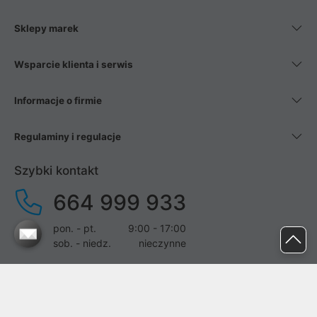
Sklepy marek
Wsparcie klienta i serwis
Informacje o firmie
Regulaminy i regulacje
Szybki kontakt
664 999 933
pon. - pt.
9:00 - 17:00
sob. - niedz.
nieczynne
pomoc@proline.pl
Dołącz do nas