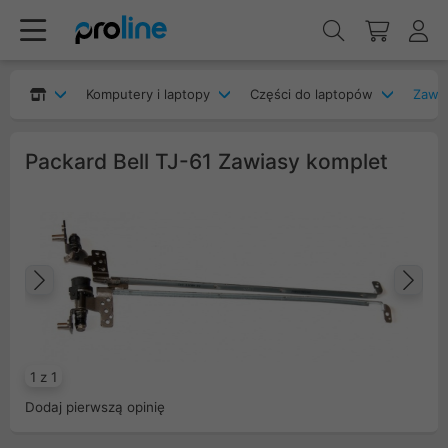
Komputery i laptopy
Części do laptopów
Zawia
Packard Bell TJ-61 Zawiasy komplet
Poprzedni
Na
1 z 1
Dodaj pierwszą opinię