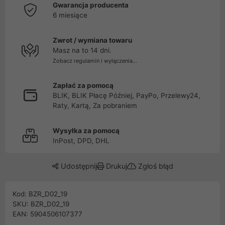
Gwarancja producenta
6 miesiące
Zwrot / wymiana towaru
Masz na to 14 dni.
Zobacz regulamin i wyłączenia...
Zapłać za pomocą
BLIK, BLIK Płacę Później, PayPo, Przelewy24,
Raty, Kartą, Za pobraniem
Wysyłka za pomocą
InPost, DPD, DHL
Udostępnij
Drukuj
Zgłoś błąd
Kod: BZR_D02_19
SKU: BZR_D02_19
EAN: 5904506107377