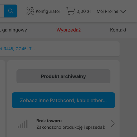
Konfigurator
0,00 zł
Mój Proline
t gamingowy
Wyprzedaż
Kontakt
Patchcord, kable ethernet RJ45, GG45, TERA
Produkt archiwalny
e
o
Zobacz inne Patchcord, kable ethernet RJ45, GG45, TERA
a
Brak towaru
Zakończono produkcję i sprzedaż