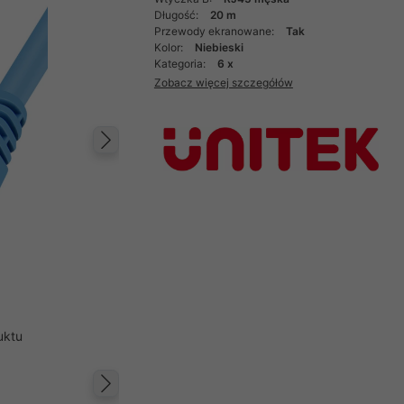
Długość:
20 m
Przewody ekranowane:
Tak
Kolor:
Niebieski
Kategoria:
6 x
Zobacz więcej szczegółów
Następny
uktu
Następny