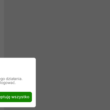
go działania.
alogować.
ptuję wszystko