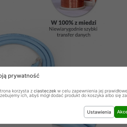
ją prywatność
trona korzysta z
ciasteczek
w celu zapewnienia jej prawidłowe
rzebujemy ich, abyś mógł dodać produkt do koszyka albo się z
Akce
Ustawienia