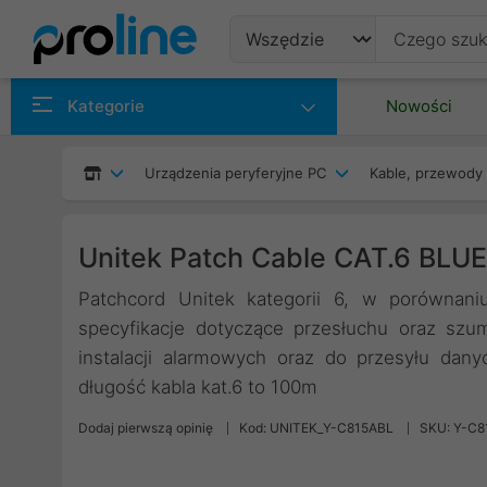
Produkty
Kategorie
Nowości
Producenci
Urządzenia peryferyjne PC
Kable, przewody 
Kategorie
Unitek Patch Cable CAT.6 BLU
Patchcord Unitek kategorii 6, w porównaniu
specyfikacje dotyczące przesłuchu oraz sz
instalacji alarmowych oraz do przesyłu da
długość kabla kat.6 to 100m
Dodaj pierwszą opinię
Kod: UNITEK_Y-C815ABL
SKU: Y-C8