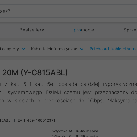
Bestsellery
pro
mocje
Sprzę
i adaptery
Kable teleinformatyczne
E 20M (Y-C815ABL)
 z kat. 5 i kat. 5e, posiada bardziej rygorystyczn
umu systemowego. Dzięki czemu jest przeznaczony d
nych w sieciach o prędkościach do 1Gbps. Maksymaln
15ABL
EAN: 4894160012371
Wtyczka A:
RJ45 męska
Wtyczka B:
RJ45 męska