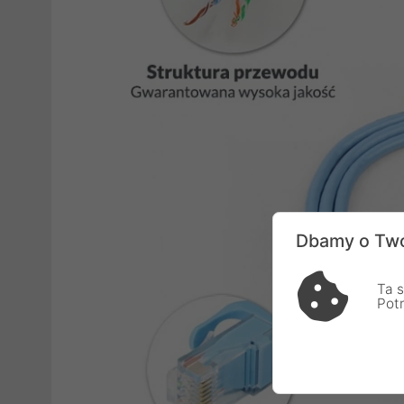
Dbamy o Two
Ta s
Pot