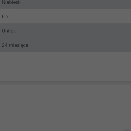
Niebieski
6 x
Unitek
24 miesiące