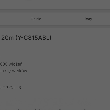
Opinie
Raty
k 20m (Y-C815ABL)
z
 000 włożeń
iu się wtyków
 UTP Cat. 6