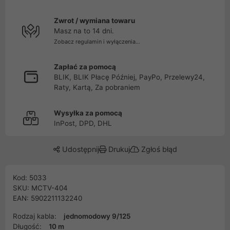
Zwrot / wymiana towaru
Masz na to 14 dni.
Zobacz regulamin i wyłączenia...
Zapłać za pomocą
BLIK, BLIK Płacę Później, PayPo, Przelewy24,
Raty, Kartą, Za pobraniem
Wysyłka za pomocą
InPost, DPD, DHL
Udostępnij
Drukuj
Zgłoś błąd
Kod: 5033
SKU: MCTV-404
EAN: 5902211132240
Rodzaj kabla:
jednomodowy 9/125
Długość:
10 m