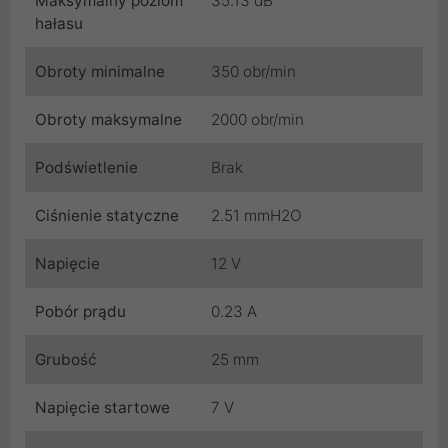
Maksymalny poziom
35.13 dB
hałasu
Obroty minimalne
350 obr/min
Obroty maksymalne
2000 obr/min
Podświetlenie
Brak
Ciśnienie statyczne
2.51 mmH2O
Napięcie
12 V
Pobór prądu
0.23 A
Grubość
25 mm
Napięcie startowe
7 V