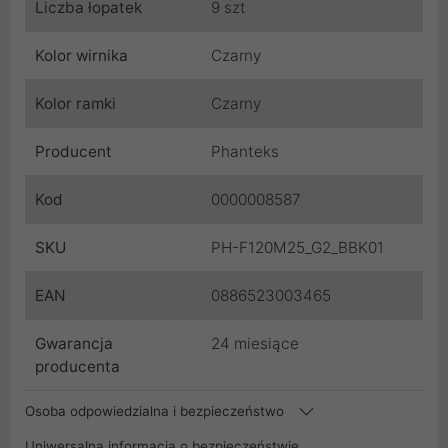
Liczba łopatek
9 szt
Kolor wirnika
Czarny
Kolor ramki
Czarny
Producent
Phanteks
Kod
0000008587
SKU
PH-F120M25_G2_BBK01
EAN
0886523003465
Gwarancja
24 miesiące
producenta
Osoba odpowiedzialna i bezpieczeństwo
Uniwersalna informacja o bezpieczeństwie