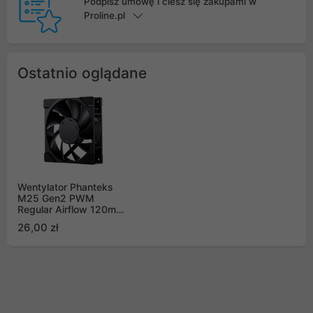
Podpisz umowę i ciesz się zakupami w
Proline.pl
Ostatnio oglądane
Wentylator Phanteks
M25 Gen2 PWM
Regular Airflow 120mm,
czarny (M25G2-120)
26,00 zł