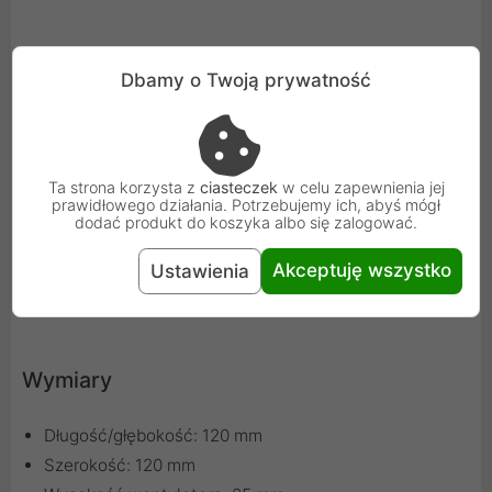
Specyfikacja
Dbamy o Twoją prywatność
Kolor
Ta strona korzysta z
ciasteczek
w celu zapewnienia jej
prawidłowego działania. Potrzebujemy ich, abyś mógł
Główny kolor: czarny
dodać produkt do koszyka albo się zalogować.
Kolor ramki wentylatora: czarny
Akceptuję wszystko
Ustawienia
Kolor wirnika wentylatora: czarny
Wymiary
Długość/głębokość: 120 mm
Szerokość: 120 mm