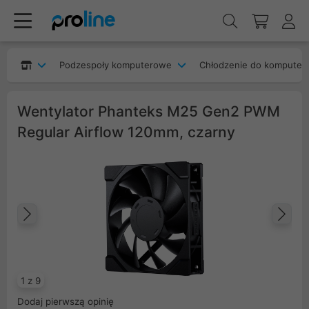
Podzespoły komputerowe
Chłodzenie do komputer
Wentylator Phanteks M25 Gen2 PWM
Regular Airflow 120mm, czarny
Poprzedni
Na
1 z 9
Dodaj pierwszą opinię