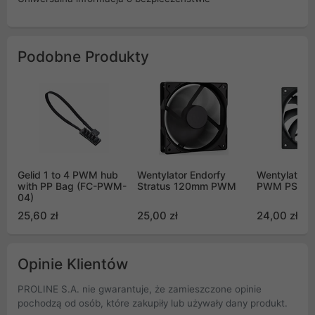
Podobne Produkty
Gelid 1 to 4 PWM hub
Wentylator Endorfy
Wentylator A
with PP Bag (FC-PWM-
Stratus 120mm PWM
PWM PST B
04)
25,60 zł
25,00 zł
24,00 zł
Opinie Klientów
PROLINE S.A. nie gwarantuje, że zamieszczone opinie
pochodzą od osób, które zakupiły lub używały dany produkt.