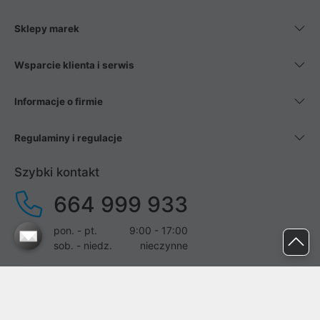
Sklepy marek
Wsparcie klienta i serwis
Informacje o firmie
Regulaminy i regulacje
Szybki kontakt
664 999 933
pon. - pt.
9:00 - 17:00
sob. - niedz.
nieczynne
pomoc@proline.pl
Dołącz do nas