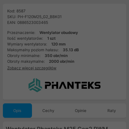
Kod: 8587
SKU: PH-F120M25_G2_BBK01
EAN: 0886523003465
Przeznaczenie:
Wentylator obudowy
Ilość wentylatorów:
1 szt
Wymiary wentylatora:
120 mm
Maksymalny poziom hałasu:
35.13 dB
Obroty minimalne:
350 obr/min
Obroty maksymalne:
2000 obr/min
Zobacz więcej szczegółów
Opis
Cechy
Opinie
Raty
Wentylator Phanteks M25 Gen2 PWM