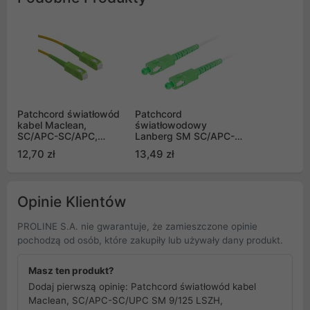
Patchcord światłowód
Patchcord
kabel Maclean,
światłowodowy
SC/APC-SC/APC,
Lanberg SM SC/APC-
jednomodowy, długość
SC/APC SIMPLEX
12,70 zł
13,49 zł
3m, simplex, G657A2
3.0MM LSZH G657A2
(MCTV-433)
10m biały
Opinie Klientów
PROLINE S.A. nie gwarantuje, że zamieszczone opinie
pochodzą od osób, które zakupiły lub używały dany produkt.
Masz ten produkt?
Dodaj pierwszą opinię: Patchcord światłowód kabel
Maclean, SC/APC-SC/UPC SM 9/125 LSZH,