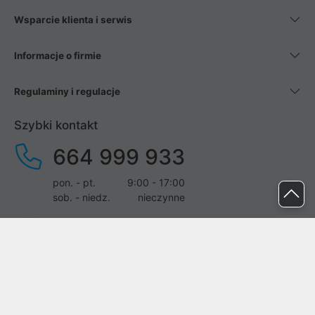
Wsparcie klienta i serwis
Informacje o firmie
Regulaminy i regulacje
Szybki kontakt
664 999 933
pon. - pt.
9:00 - 17:00
sob. - niedz.
nieczynne
pomoc@proline.pl
Dołącz do nas