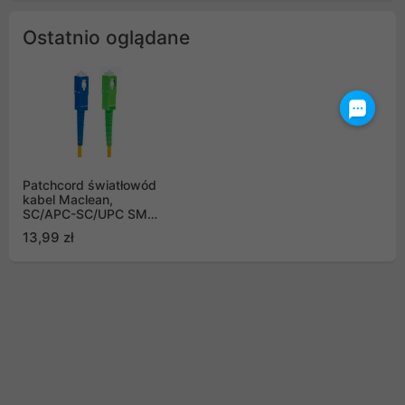
Ostatnio oglądane
Patchcord światłowód
kabel Maclean,
SC/APC-SC/UPC SM
9/125 LSZH,
13,99 zł
jednomodowy, długość
5m, simplex, G657A2,
MCTV-403