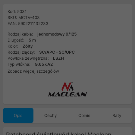
Kod: 5031
SKU: MCTV-403
EAN: 5902211132233
Rodzaj kabla:
jednomodowy 9/125
Długość:
5 m
Kolor:
Żółty
Rodzaj złączy:
SC/APC - SC/UPC
Powłoka zewnętrzna:
LSZH
Typ włókna:
G.657.A2
Zobacz więcej szczegółów
Opis
Cechy
Opinie
Raty
Patchcord światłowód kabel Maclean,