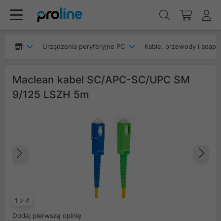
Urządzenia peryferyjne PC
Kable, przewody i adapt
Maclean kabel SC/APC-SC/UPC SM
9/125 LSZH 5m
Poprzedni
Na
1 z 4
Dodaj pierwszą opinię