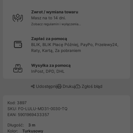
Zwrot / wymiana towaru
Masz na to 14 dni.
Zobacz regulamin i wyłączenia...
Zapłać za pomocą
BLIK, BLIK Płacę Później, PayPo, Przelewy24,
Raty, Kartą, Za pobraniem
Wysyłka za pomocą
InPost, DPD, DHL
Udostępnij
Drukuj
Zgłoś błąd
Kod: 3897
SKU: FO-LULU-MD31-0030-TQ
EAN: 5901969433357
Długość:
3 m
Kolor:
Turkusowy