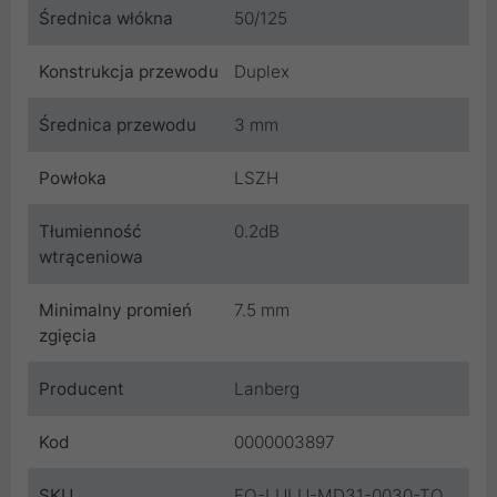
Średnica włókna
50/125
Konstrukcja przewodu
Duplex
Średnica przewodu
3 mm
Powłoka
LSZH
Tłumienność
0.2dB
wtrąceniowa
Minimalny promień
7.5 mm
zgięcia
Producent
Lanberg
Kod
0000003897
SKU
FO-LULU-MD31-0030-TQ