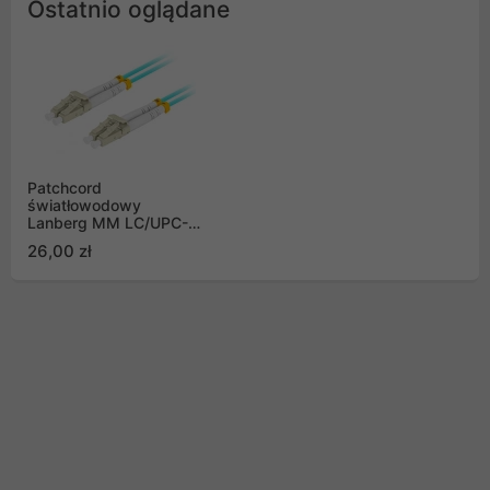
Ostatnio oglądane
Patchcord
światłowodowy
Lanberg MM LC/UPC-
LC/UPC DUPLEX
26,00 zł
3.0MM OM3 50/125
LSZH 3M AQUA