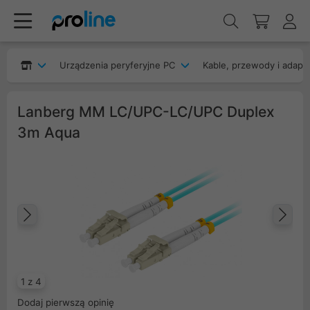
Urządzenia peryferyjne PC
Kable, przewody i adapt
Lanberg MM LC/UPC-LC/UPC Duplex
3m Aqua
Poprzedni
Na
1 z 4
Dodaj pierwszą opinię