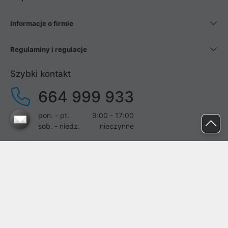
Informacje o firmie
Regulaminy i regulacje
Szybki kontakt
664 999 933
pon. - pt.
9:00 - 17:00
sob. - niedz.
nieczynne
pomoc@proline.pl
Dołącz do nas
Zgłoś błąd na stronie