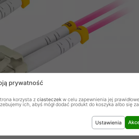
ją prywatność
trona korzysta z
ciasteczek
w celu zapewnienia jej prawidłowe
rzebujemy ich, abyś mógł dodać produkt do koszyka albo się z
Akce
Ustawienia