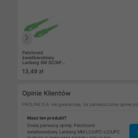
Poprzedni
Patchcord
światłowodowy
Lanberg SM SC/APC-
SC/APC SIMPLEX
13,49 zł
3.0MM LSZH
G657A2 10m biały
Opinie Klientów
PROLINE S.A. nie gwarantuje, że zamieszczone opinie po
Masz ten produkt?
Dodaj pierwszą opinię: Patchcord
światłowodowy Lanberg MM LC/UPC-LC/UPC