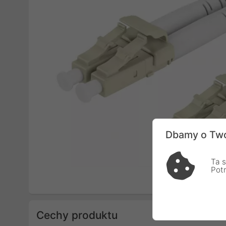
Dbamy o Two
Ta s
Pot
Cechy produktu