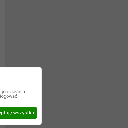
go działania.
alogować.
ptuję wszystko