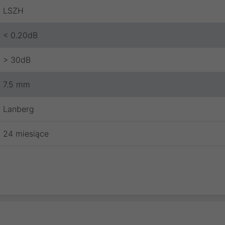
LSZH
< 0.20dB
> 30dB
7.5 mm
Lanberg
24 miesiące