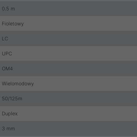
0.5 m
Fioletowy
LC
UPC
OM4
Wielomodowy
50/125m
Duplex
3 mm