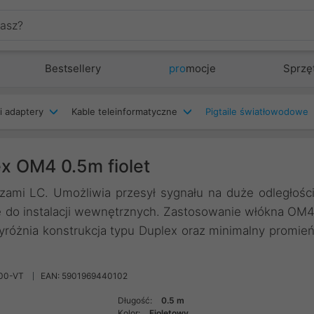
Bestsellery
pro
mocje
Sprzę
i adaptery
Kable teleinformatyczne
Pigtaile światłowodowe
 OM4 0.5m fiolet
zami LC. Umożliwia przesył sygnału na duże odległośc
 do instalacji wewnętrznych. Zastosowanie włókna OM
yróżnia konstrukcja typu Duplex oraz minimalny promie
00-VT
EAN: 5901969440102
Długość:
0.5 m
Kolor:
Fioletowy