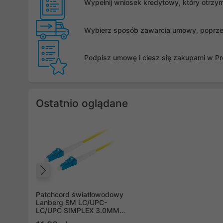
Wypełnij wniosek kredytowy, który otrzy
Wybierz sposób zawarcia umowy, poprzez 
Podpisz umowę i ciesz się zakupami w Pro
Ostatnio oglądane
Poprzedni
Patchcord światłowodowy
Lanberg SM LC/UPC-
LC/UPC SIMPLEX 3.0MM
LSZH G657A 10m żółty