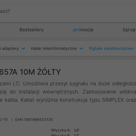
Bestsellery
pro
mocje
Sprzę
i adaptery
Kable teleinformatyczne
Pigtaile światłowodowe
657A 10M ŻÓŁTY
zami LC. Umożliwia przesył sygnału na duże odległośc
ię do instalacji wewnętrznych. Zastosowanie włókn
e kabla. Kabel wyróżnia konstrukcja typu SIMPLEX ora
0-YE
EAN: 5901969433135
Wtyczka A:
LC
Wtyczka B:
LC