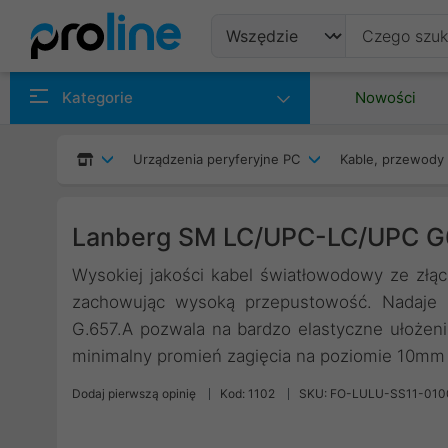
Produkty
Kategorie
Nowości
Producenci
Urządzenia peryferyjne PC
Kable, przewody 
Kategorie
Lanberg SM LC/UPC-LC/UPC G
Wysokiej jakości kabel światłowodowy ze złąc
zachowując wysoką przepustowość. Nadaje s
G.657.A pozwala na bardzo elastyczne ułożeni
minimalny promień zagięcia na poziomie 10mm
Dodaj pierwszą opinię
Kod: 1102
SKU: FO-LULU-SS11-010