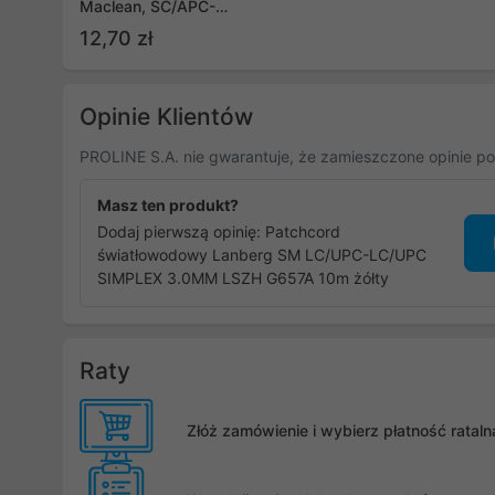
Maclean, SC/APC-
SC/APC,
12,70 zł
jednomodowy,
długość 3m, simplex,
G657A2 (MCTV-433)
Opinie Klientów
PROLINE S.A. nie gwarantuje, że zamieszczone opinie po
Masz ten produkt?
Dodaj pierwszą opinię: Patchcord
światłowodowy Lanberg SM LC/UPC-LC/UPC
SIMPLEX 3.0MM LSZH G657A 10m żółty
Raty
Złóż zamówienie i wybierz płatność rata