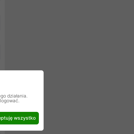
go działania.
alogować.
ptuję wszystko