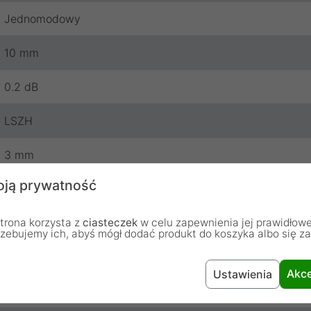
Jednomodowy
10 mm
0.2 dB
LSZH
3 mm
ją prywatność
Simplex
trona korzysta z
9/125
ciasteczek
w celu zapewnienia jej prawidłowe
rzebujemy ich, abyś mógł dodać produkt do koszyka albo się z
UPC
Akce
Ustawienia
60 dB