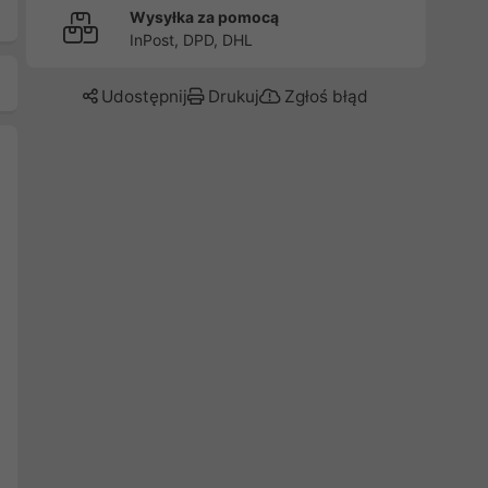
Wysyłka za pomocą
InPost, DPD, DHL
Udostępnij
Drukuj
Zgłoś błąd