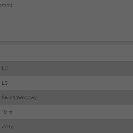
czami:
LC
LC
Światłowodowy
10 m
Żółty