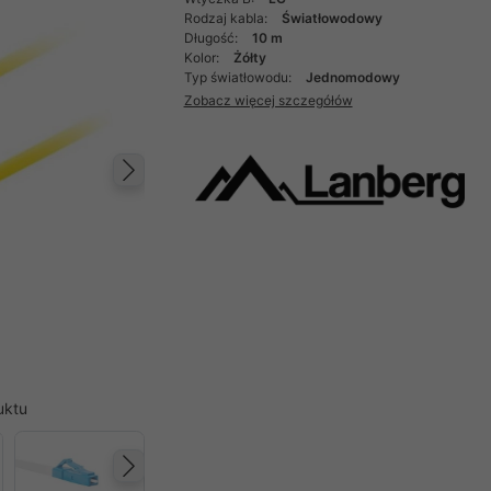
Rodzaj kabla:
Światłowodowy
Długość:
10 m
Kolor:
Żółty
Typ światłowodu:
Jednomodowy
Zobacz więcej szczegółów
Następny
uktu
Następny