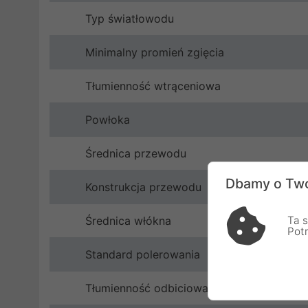
Typ światłowodu
Minimalny promień zgięcia
Tłumienność wtrąceniowa
Powłoka
Średnica przewodu
Dbamy o Two
Konstrukcja przewodu
Średnica włókna
Ta s
Pot
Standard polerowania
Tłumienność odbiciowa