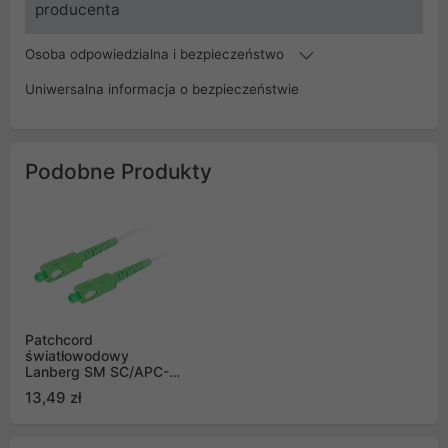
producenta
Osoba odpowiedzialna i bezpieczeństwo
Uniwersalna informacja o bezpieczeństwie
Podobne Produkty
Patchcord
światłowodowy
Lanberg SM SC/APC-
SC/APC SIMPLEX
13,49 zł
3.0MM LSZH G657A2
10m biały