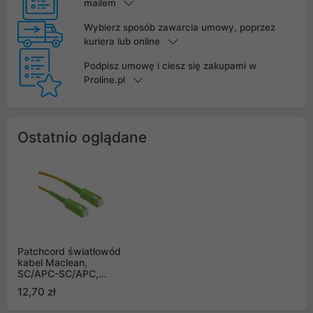
mailem
Wybierz sposób zawarcia umowy, poprzez
kuriera lub online
Podpisz umowę i ciesz się zakupami w
Proline.pl
Ostatnio oglądane
Patchcord światłowód
kabel Maclean,
SC/APC-SC/APC,
jednomodowy, długość
12,70 zł
3m, simplex, G657A2
(MCTV-433)