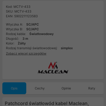
Kod: MCTV-433
SKU: MCTV-433
EAN: 5902211123583
Wtyczka A:
SC/APC
Wtyczka B:
SC/APC
Rodzaj kabla:
Światłowodowy
Długość:
3 m
Kolor:
Żółty
Rodzaj transmisji światłowodowej:
simplex
Zobacz więcej szczegółów
Opis
Cechy
Opinie
Raty
Patchcord światłowód kabel Maclean,