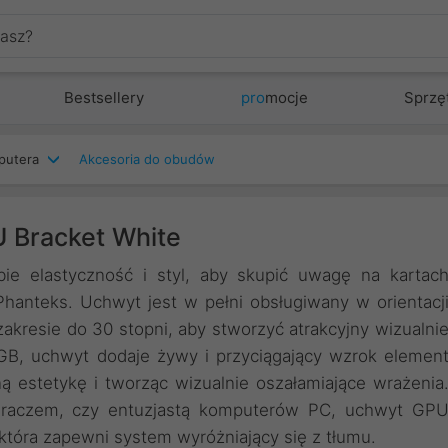
Bestsellery
pro
mocje
Sprzę
putera
Akcesoria do obudów
 Bracket White
ie elastyczność i styl, aby skupić uwagę na kartac
 Phanteks. Uchwyt jest w pełni obsługiwany w orientacj
kresie do 30 stopni, aby stworzyć atrakcyjny wizualni
RGB, uchwyt dodaje żywy i przyciągający wzrok elemen
ą estetykę i tworząc wizualnie oszałamiające wrażenia
 graczem, czy entuzjastą komputerów PC, uchwyt GP
tóra zapewni system wyróżniający się z tłumu.