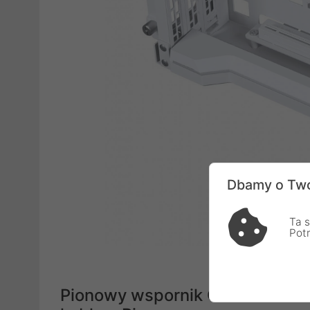
Dbamy o Two
Ta s
Pot
Pionowy wspornik GPU Premium