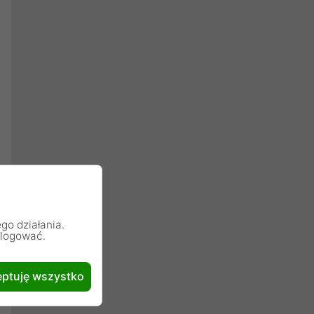
go działania.
alogować.
ptuję wszystko