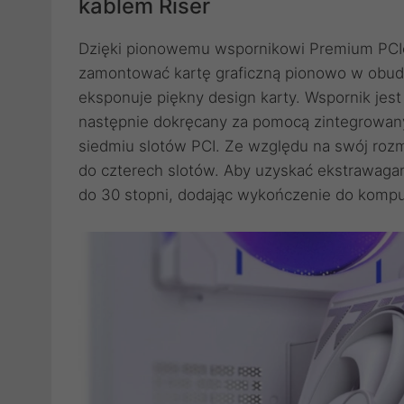
kablem Riser
Dzięki pionowemu wspornikowi Premium PCIe
zamontować kartę graficzną pionowo w obudo
eksponuje piękny design karty. Wspornik jes
następnie dokręcany za pomocą zintegrowanyc
siedmiu slotów PCI. Ze względu na swój roz
do czterech slotów. Aby uzyskać ekstrawagan
do 30 stopni, dodając wykończenie do komput