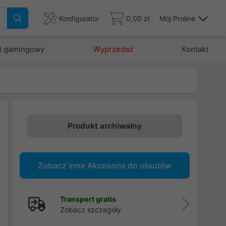
Konfigurator
0,00 zł
Mój Proline
t gamingowy
Wyprzedaż
Kontakt
Produkt archiwalny
h
i
Zobacz inne Akcesoria do obudów
e
t
.
Transport gratis
U
Zobacz szczegóły