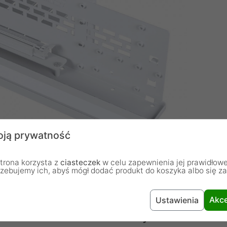
ją prywatność
trona korzysta z
ciasteczek
w celu zapewnienia jej prawidłowe
rzebujemy ich, abyś mógł dodać produkt do koszyka albo się z
Akce
Ustawienia
 Vertical PCIe Gen4 z szybkim