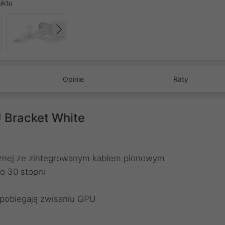
uktu
Następny
Opinie
Raty
 Bracket White
cznej ze zintegrowanym kablem pionowym
o 30 stopni
apobiegają zwisaniu GPU