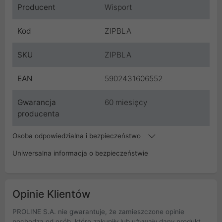
Producent
Wisport
Kod
ZIPBLA
SKU
ZIPBLA
EAN
5902431606552
Gwarancja
60 miesięcy
producenta
Osoba odpowiedzialna i bezpieczeństwo
Uniwersalna informacja o bezpieczeństwie
Opinie Klientów
PROLINE S.A. nie gwarantuje, że zamieszczone opinie
pochodzą od osób, które zakupiły lub używały dany produkt.