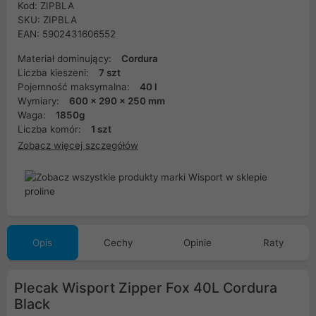
Kod: ZIPBLA
SKU: ZIPBLA
EAN: 5902431606552
Materiał dominujący:
Cordura
Liczba kieszeni:
7 szt
Pojemność maksymalna:
40 l
Wymiary:
600 x 290 x 250 mm
Waga:
1850g
Liczba komór:
1 szt
Zobacz więcej szczegółów
Opis
Cechy
Opinie
Raty
Plecak Wisport Zipper Fox 40L Cordura
Black