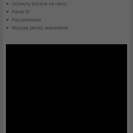
Uchwyty boczne na narty
Panel ID
Pas piersiowy
Wysoka jakość wykonania