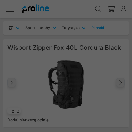
Sport i hobby
Turystyka
Plecaki
Wisport Zipper Fox 40L Cordura Black
Poprzedni
Na
1 z 12
Dodaj pierwszą opinię