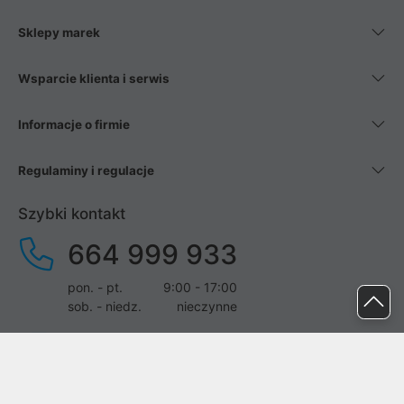
Sklepy marek
Wsparcie klienta i serwis
Informacje o firmie
Regulaminy i regulacje
Szybki kontakt
664 999 933
pon. - pt.
9:00 - 17:00
sob. - niedz.
nieczynne
pomoc@proline.pl
Dołącz do nas