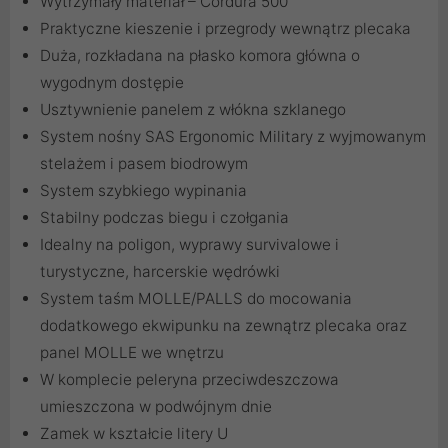
Wytrzymały materiał – Cordura 500
Praktyczne kieszenie i przegrody wewnątrz plecaka
Duża, rozkładana na płasko komora główna o
wygodnym dostępie
Usztywnienie panelem z włókna szklanego
System nośny SAS Ergonomic Military z wyjmowanym
stelażem i pasem biodrowym
System szybkiego wypinania
Stabilny podczas biegu i czołgania
Idealny na poligon, wyprawy survivalowe i
turystyczne, harcerskie wędrówki
System taśm MOLLE/PALLS do mocowania
dodatkowego ekwipunku na zewnątrz plecaka oraz
panel MOLLE we wnętrzu
W komplecie peleryna przeciwdeszczowa
umieszczona w podwójnym dnie
Zamek w kształcie litery U