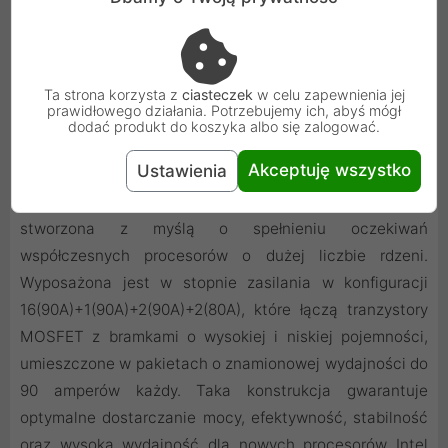
Ta strona korzysta z
ciasteczek
w celu zapewnienia jej
prawidłowego działania. Potrzebujemy ich, abyś mógł
dodać produkt do koszyka albo się zalogować.
Solidny układ zasilania
Akceptuję wszystko
Ustawienia
Płyta główna ProArt Z890-CREATOR WIFI została
stworzona z myślą o spełnieniu oczekiwań
współczesnych procesorów o dużej liczbie rdzeni.
Wyposażona jest w stopnie zasilania w konfiguracji
16(90A)+1(90A)+2(90A)+2(80A), które łączą tranzystory
MOSFET z bramkami o wysokiej i niskiej pojemności,
umieszczone w pakietach o znamionowej wydajności do
90 amperów każdy. Taka konstrukcja gwarantuje
optymalne dostarczanie mocy, efektywność, stabilność
oraz wysoką wydajność dla nowych procesorów Intel