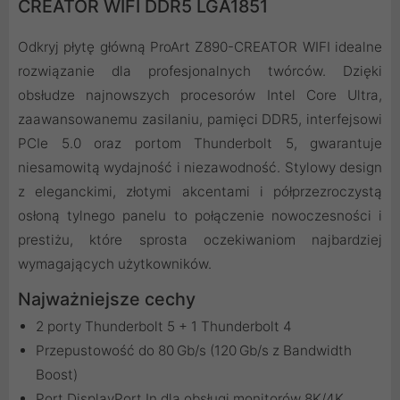
CREATOR WIFI DDR5 LGA1851
Odkryj płytę główną ProArt Z890-CREATOR WIFI idealne
rozwiązanie dla profesjonalnych twórców. Dzięki
obsłudze najnowszych procesorów Intel Core Ultra,
zaawansowanemu zasilaniu, pamięci DDR5, interfejsowi
PCIe 5.0 oraz portom Thunderbolt 5, gwarantuje
niesamowitą wydajność i niezawodność. Stylowy design
z eleganckimi, złotymi akcentami i półprzezroczystą
osłoną tylnego panelu to połączenie nowoczesności i
prestiżu, które sprosta oczekiwaniom najbardziej
wymagających użytkowników.
Najważniejsze cechy
2 porty Thunderbolt 5 + 1 Thunderbolt 4
Przepustowość do 80 Gb/s (120 Gb/s z Bandwidth
Boost)
Port DisplayPort In dla obsługi monitorów 8K/4K