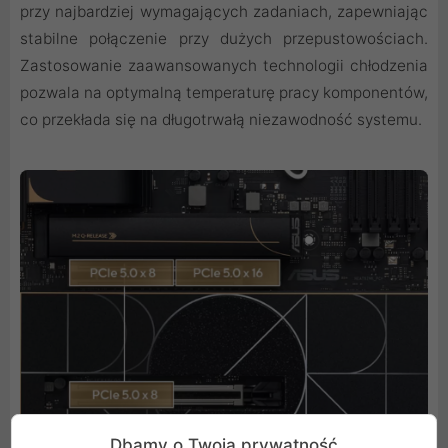
przy najbardziej wymagających zadaniach, zapewniając
stabilne połączenie przy dużych przepustowościach.
Zastosowanie zaawansowanych technologii chłodzenia
pozwala na optymalną temperaturę pracy komponentów,
co przekłada się na długotrwałą niezawodność systemu.
Dbamy o Twoją prywatność