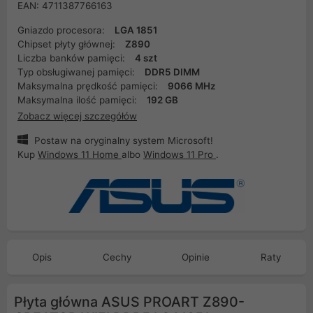
EAN: 4711387766163
Gniazdo procesora:
LGA 1851
Chipset płyty głównej:
Z890
Liczba banków pamięci:
4 szt
Typ obsługiwanej pamięci:
DDR5 DIMM
Maksymalna prędkość pamięci:
9066 MHz
Maksymalna ilość pamięci:
192 GB
Zobacz więcej szczegółów
Postaw na oryginalny system Microsoft!
Kup
Windows 11 Home
albo
Windows 11 Pro
.
Opis
Cechy
Opinie
Raty
Płyta główna ASUS PROART Z890-