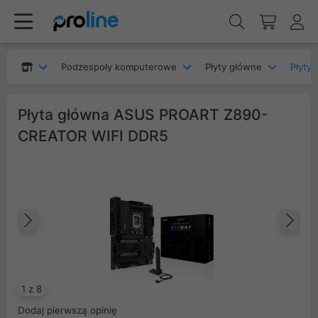
Podzespoły komputerowe
Płyty główne
Płyty 
Płyta główna ASUS PROART Z890-
CREATOR WIFI DDR5
Poprzedni
Na
1 z 8
Dodaj pierwszą opinię