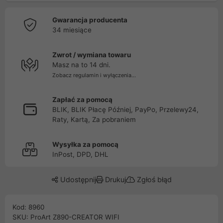
Gwarancja producenta
34 miesiące
Zwrot / wymiana towaru
Masz na to 14 dni.
Zobacz regulamin i wyłączenia...
Zapłać za pomocą
BLIK, BLIK Płacę Później, PayPo, Przelewy24,
Raty, Kartą, Za pobraniem
Wysyłka za pomocą
InPost, DPD, DHL
Udostępnij
Drukuj
Zgłoś błąd
Kod: 8960
SKU: ProArt Z890-CREATOR WIFI