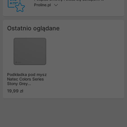
Proline.pl
Ostatnio oglądane
Podkładka pod mysz
Natec Colors Series
Stony Grey
300X250mm (NPO-
19,99 zł
2086)