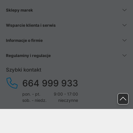
Sklepy marek
Wsparcie klienta i serwis
Informacje o firmie
Regulaminy i regulacje
Szybki kontakt
664 999 933
pon. - pt.
9:00 - 17:00
sob. - niedz.
nieczynne
pomoc@proline.pl
Dołącz do nas