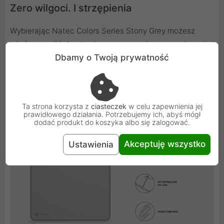
Zero wilgoci. I strzępienia
Wybierając Natec Colors Series Stony Grey możesz
mieć pewność, że stawiasz na sprawdzone rozwiązania I
Dbamy o Twoją prywatność
wytrzymałość, która pozwoli Ci korzystać z podkładki
przez długi czas. Oprócz wodoszczelnej warstwy
wierzchniej możesz też liczyć na pełne obszycie.
Wystające nitki i strzępiące się krawędzie? To już Cię
Ta strona korzysta z
ciasteczek
w celu zapewnienia jej
nie dotyczy.
prawidłowego działania. Potrzebujemy ich, abyś mógł
dodać produkt do koszyka albo się zalogować.
Akceptuję wszystko
Ustawienia