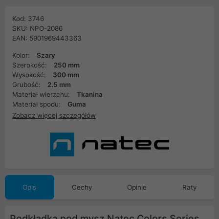
Kod: 3746
SKU: NPO-2086
EAN: 5901969443363
Kolor:
Szary
Szerokość:
250 mm
Wysokość:
300 mm
Grubość:
2.5 mm
Materiał wierzchu:
Tkanina
Materiał spodu:
Guma
Zobacz więcej szczegółów
Opis
Cechy
Opinie
Raty
Podkładka pod mysz Natec Colors Series