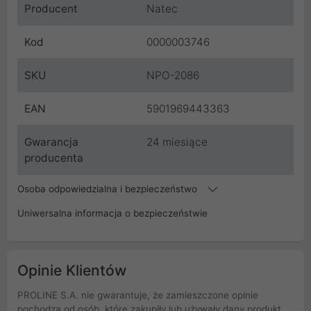
Producent
Natec
Kod
0000003746
SKU
NPO-2086
EAN
5901969443363
Gwarancja
24 miesiące
producenta
Osoba odpowiedzialna i bezpieczeństwo
Uniwersalna informacja o bezpieczeństwie
Opinie Klientów
PROLINE S.A. nie gwarantuje, że zamieszczone opinie
pochodzą od osób, które zakupiły lub używały dany produkt.