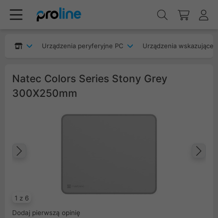
Urządzenia peryferyjne PC
Urządzenia wskazujące
Natec Colors Series Stony Grey
300X250mm
Poprzedni
Na
1 z 6
Dodaj pierwszą opinię