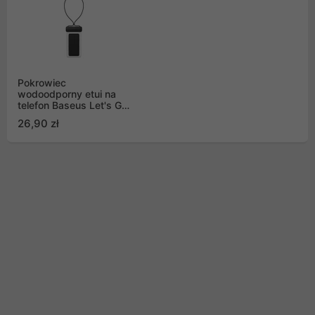
Pokrowiec
wodoodporny etui na
telefon Baseus Let's Go
(max 7,2") na basen
26,90 zł
nad wodę IPX8 - czarny
(ACFSD-DG1)