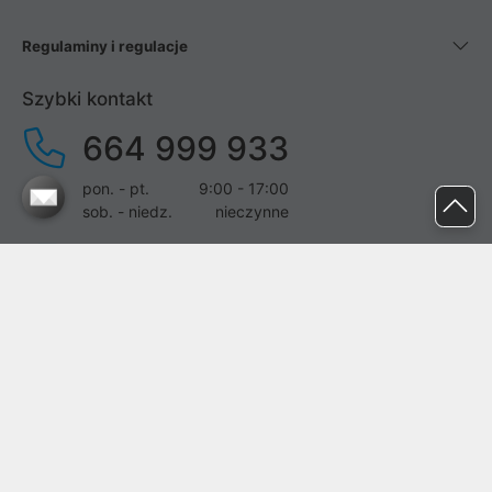
Regulaminy i regulacje
Szybki kontakt
664 999 933
pon. - pt.
9:00 - 17:00
sob. - niedz.
nieczynne
pomoc@proline.pl
Dołącz do nas
Zgłoś błąd na stronie
Proline SA z siedzibą w Mirkowie (55-095), przy ul. Brzozowej 5,
wpisana do rejestru przedsiębiorców Krajowego Rejestru Sądowego
przez Sąd Rejonowy dla Wrocławia-Fabrycznej we Wrocławiu, VI