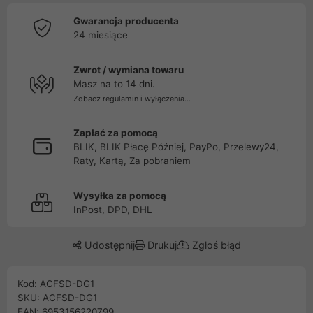
Gwarancja producenta
24 miesiące
Zwrot / wymiana towaru
Masz na to 14 dni.
Zobacz regulamin i wyłączenia...
Zapłać za pomocą
BLIK, BLIK Płacę Później, PayPo, Przelewy24,
Raty, Kartą, Za pobraniem
Wysyłka za pomocą
InPost, DPD, DHL
Udostępnij
Drukuj
Zgłoś błąd
Kod: ACFSD-DG1
SKU: ACFSD-DG1
EAN: 6953156220799