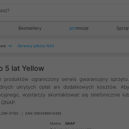
Bestsellery
pro
mocje
Sprzę
iowe
Serwery plików NAS
 5 lat Yellow
 produktów ograniczony serwis gwarancyjny sprzętu
dnych ukrytych opłat ani dodatkowych kosztów. Ab
yjnego, wystarczy skontaktować się telefonicznie lu
ą QNAP.
LOW-3Y(EI)
EAN: 5904569414382
Marka:
QNAP