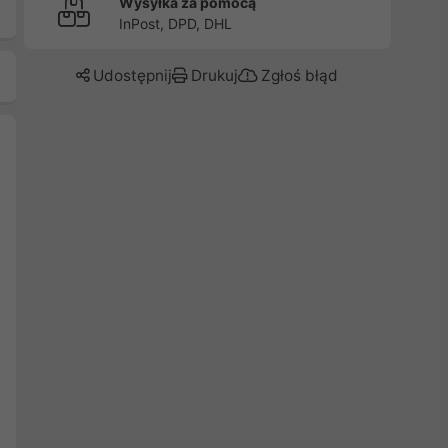
Wysyłka za pomocą
InPost, DPD, DHL
Udostępnij
Drukuj
Zgłoś błąd