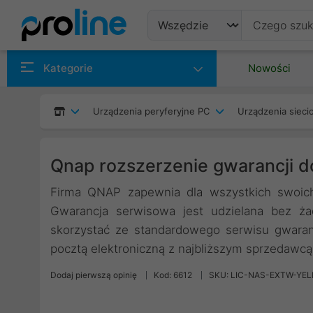
Produkty
Kategorie
Nowości
Producenci
Urządzenia peryferyjne PC
Urządzenia siec
Kategorie
Qnap rozszerzenie gwarancji do
Firma QNAP zapewnia dla wszystkich swoich
Gwarancja serwisowa jest udzielana bez ża
skorzystać ze standardowego serwisu gwaranc
pocztą elektroniczną z najbliższym sprzedawc
Dodaj pierwszą opinię
Kod: 6612
SKU: LIC-NAS-EXTW-YEL