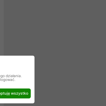
go działania.
alogować.
ptuję wszystko