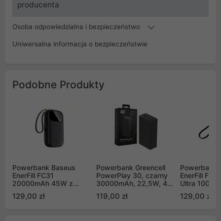
producenta
Osoba odpowiedzialna i bezpieczeństwo
Uniwersalna informacja o bezpieczeństwie
Podobne Produkty
Powerbank Baseus
Powerbank Greencell
Powerbank 
EnerFill FC31
PowerPlay 30, czarny
EnerFill FC
20000mAh 45W z
30000mAh, 22,5W, 4
Ultra 1000
wyświetlaczem z
porty (PBGC30B)
dołączonym
129,00 zł
119,00 zł
129,00 zł
kablami USB-C i
smyczą - cz
Lightning - czarny