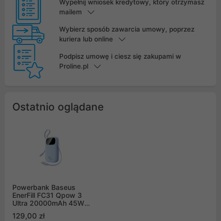
Wypełnij wniosek kredytowy, który otrzymasz
mailem
Wybierz sposób zawarcia umowy, poprzez
kuriera lub online
Podpisz umowę i ciesz się zakupami w
Proline.pl
Ostatnio oglądane
Powerbank Baseus
EnerFill FC31 Qpow 3
Ultra 20000mAh 45W z
wyświetlaczem
129,00 zł
cyfrowym z