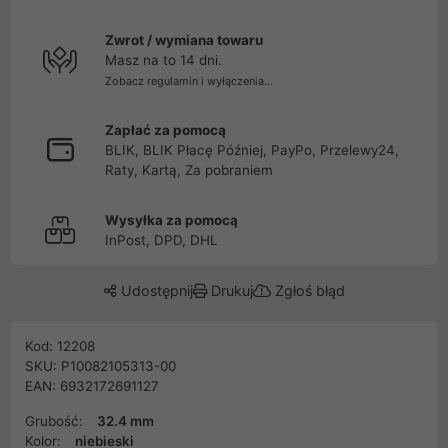
Zwrot / wymiana towaru
Masz na to 14 dni.
Zobacz regulamin i wyłączenia...
Zapłać za pomocą
BLIK, BLIK Płacę Później, PayPo, Przelewy24,
Raty, Kartą, Za pobraniem
Wysyłka za pomocą
InPost, DPD, DHL
Udostępnij
Drukuj
Zgłoś błąd
Kod: 12208
SKU: P10082105313-00
EAN: 6932172691127
Grubość:
32.4 mm
Kolor:
niebieski