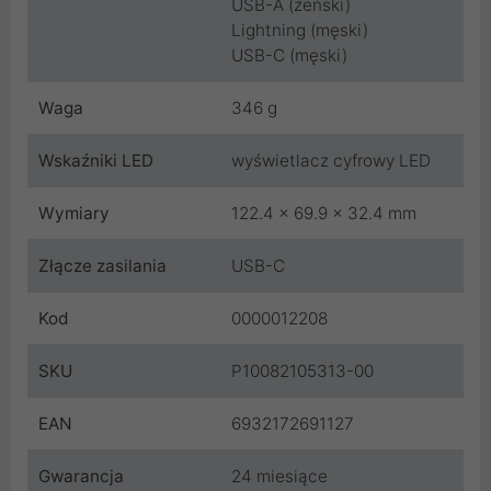
USB-A (żeński)
Lightning (męski)
USB-C (męski)
Waga
346 g
Wskaźniki LED
wyświetlacz cyfrowy LED
Wymiary
122.4 x 69.9 x 32.4 mm
Złącze zasilania
USB-C
Kod
0000012208
SKU
P10082105313-00
EAN
6932172691127
Gwarancja
24 miesiące