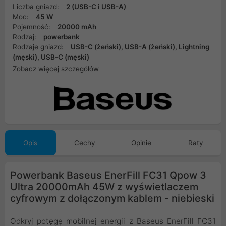
Liczba gniazd:
2 (USB-C i USB-A)
Moc:
45 W
Pojemność:
20000 mAh
Rodzaj:
powerbank
Rodzaje gniazd:
USB-C (żeński), USB-A (żeński), Lightning
(męski), USB-C (męski)
Zobacz więcej szczegółów
Opis
Cechy
Opinie
Raty
Powerbank Baseus EnerFill FC31 Qpow 3
Ultra 20000mAh 45W z wyświetlaczem
cyfrowym z dołączonym kablem - niebieski
Odkryj potęgę mobilnej energii z Baseus EnerFill FC31