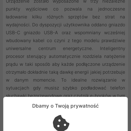
Urządzenie zostało wyposażone w trzy niezależne
punkty wyjściowe co pozwala na jednoczesne
ładowanie kilku różnych sprzętów bez strat na
wydajności. Do dyspozycji użytkownika oddano gniazdo
USB-C gniazdo USB-A oraz wspomniany wcześniej
wbudowany kabel co czyni z tego modelu prawdziwie
uniwersalne centrum energetyczne. Inteligentny
procesor sterujący automatycznie rozdziela natężenie
prądu w taki sposób aby każde podłączone urządzenie
otrzymało dokładnie taką dawkę energii jakiej potrzebuje
w danym momencie. To idealne rozwiązanie w
sytuacjach gdy musisz szybko podładować telefon
słuchawki bezprzewodowe oraz czytnik e-booków w tym
samym czasie.
Dbamy o Twoją prywatność
Nowoczesna estetyka i pełna kontrola zasobów
energii