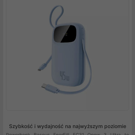
Szybkość i wydajność na najwyższym poziomie
Powerbank Baseus EnerFill FC31 Qpow 3 Ultra to