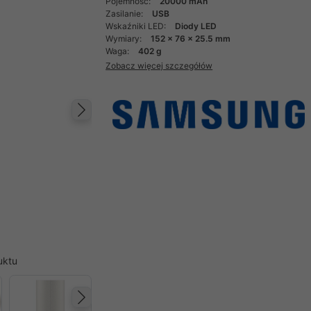
Pojemność:
20000 mAh
Zasilanie:
USB
Wskaźniki LED:
Diody LED
Wymiary:
152 x 76 x 25.5 mm
Waga:
402 g
Zobacz więcej szczegółów
Następny
uktu