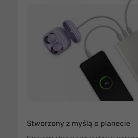
Stworzony z myślą o planecie
Stworzony z troską o naszą planetę, powerb