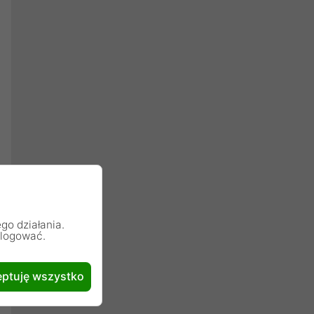
go działania.
alogować.
ptuję wszystko