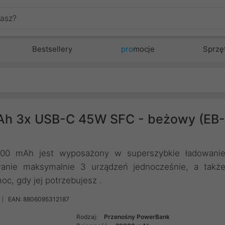
Bestsellery
pro
mocje
Sprzę
h 3x USB-C 45W SFC - beżowy (EB-
00 mAh jest wyposażony w superszybkie ładowani
anie maksymalnie 3 urządzeń jednocześnie, a takż
c, gdy jej potrzebujesz .
EAN: 8806095312187
Rodzaj:
Przenośny PowerBank