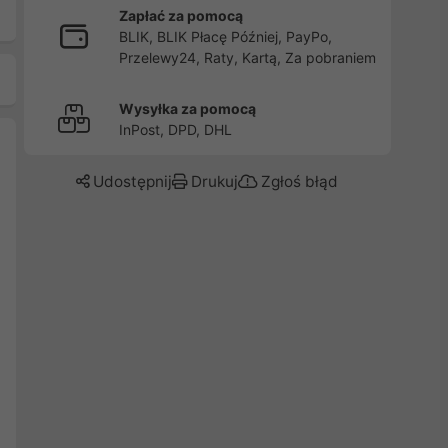
Zapłać za pomocą
BLIK, BLIK Płacę Później, PayPo,
Przelewy24, Raty, Kartą, Za pobraniem
Wysyłka za pomocą
InPost, DPD, DHL
Udostępnij
Drukuj
Zgłoś błąd