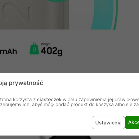
ją prywatność
nia jednocześnie
trona korzysta z
ciasteczek
w celu zapewnienia jej prawidłowe
 użyciu kabla możesz w tym samym czasie ładować
rzebujemy ich, abyś mógł dodać produkt do koszyka albo się z
Akce
Ustawienia