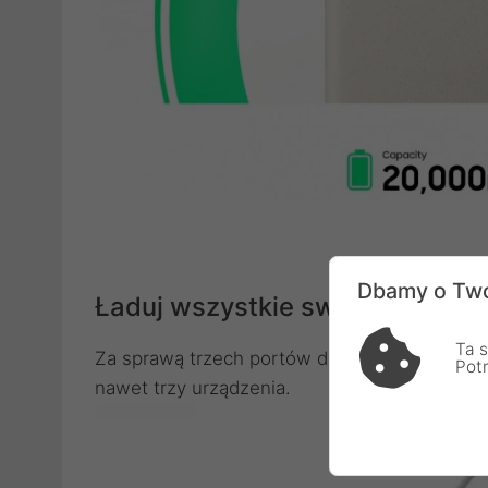
Dbamy o Two
Ładuj wszystkie swoje urządze
Ta s
Za sprawą trzech portów do ładowania przy
Pot
nawet trzy urządzenia.