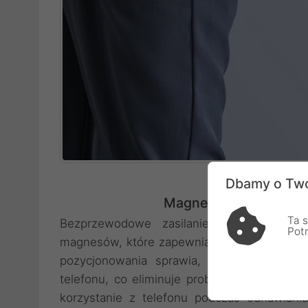
Dbamy o Two
Magnetyczna wygoda
Ta s
Bezprzewodowe zasilanie nabiera zupeł
Pot
magnesów, które zapewniają stabilne i pe
pozycjonowania sprawia, że urządzenie a
telefonu, co eliminuje problem nieefektyw
korzystanie z telefonu podczas odnawiania