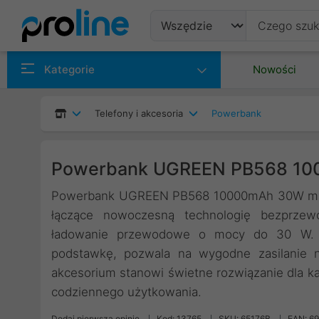
Produkty
Kategorie
Nowości
Producenci
Telefony i akcesoria
Powerbank
Kategorie
Powerbank UGREEN PB568 100
Powerbank UGREEN PB568 10000mAh 30W magne
łączące nowoczesną technologię bezprz
ładowanie przewodowe o mocy do 30 W. W
podstawkę, pozwala na wygodne zasilanie 
akcesorium stanowi świetne rozwiązanie dla k
codziennego użytkowania.
Dodaj pierwszą opinię
Kod: 13765
SKU: 65176B
EAN: 6