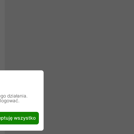
go działania.
alogować.
ptuję wszystko