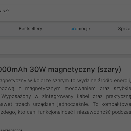
Bestsellery
pro
mocje
Sprzę
00mAh 30W magnetyczny (szary)
tyczny w kolorze szarym to wydajne źródło energii
ewodową z magnetycznym mocowaniem oraz szybki
yposażony w zintegrowany kabel oraz praktyczn
nawet trzech urządzeń jednocześnie. To kompaktow
ażdego, kto ceni funkcjonalność i niezawodność podcza
941876269891