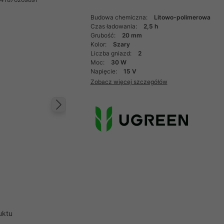
Budowa chemiczna:
Litowo-polimerowa
Czas ładowania:
2,5 h
Grubość:
20 mm
Kolor:
Szary
Liczba gniazd:
2
Moc:
30 W
Napięcie:
15 V
Zobacz więcej szczegółów
Następny
uktu