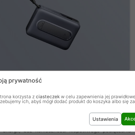
ją prywatność
 ładowania bezprzewodowego
trona korzysta z
ciasteczek
w celu zapewnienia jej prawidłowe
nie nowego wymiaru dzięki zastosowaniu silnych
rzebujemy ich, abyś mógł dodać produkt do koszyka albo się z
wne połączenie ze smartfonem. System magnetycznego
utomatycznie dopasowuje się do cewki indukcyjnej
Akce
Ustawienia
nego ładowania. Rozwiązanie to pozwala na swobodne
 energii, bez konieczności kłopotliwego podłączania