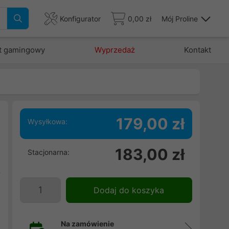
Konfigurator
0,00 zł
Mój Proline
t gamingowy
Wyprzedaż
Kontakt
179,00 zł
Wysyłkowa:
,
183,00 zł
Stacjonarna:
e
ą
e
Dodaj do koszyka
s
Na zamówienie