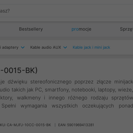
Bestsellery
pro
mocje
Sprzę
i adaptery
Kable audio AUX
Kable jack i mini jack
C-0015-BK)
je dźwięku stereofonicznego poprzez złącze minijac
io takich jak PC, smartfony, notebooki, laptopy, wieże
jektory, walkmeny i innego różnego rodzaju sprzętó
 Spełni wymagania wszystkich oczekujących pona
KU: CA-MJFJ-10CC-0015-BK
EAN: 5901969413281