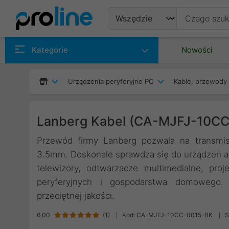
Produkty
Kategorie
Nowości
Producenci
Urządzenia peryferyjne PC
Kable, przewody 
Kategorie
Lanberg Kabel (CA-MJFJ-10C
Przewód firmy Lanberg pozwala na transmis
3.5mm. Doskonale sprawdza się do urządzeń aud
telewizory, odtwarzacze multimedialne, pro
peryferyjnych i gospodarstwa domowego.
przeciętnej jakości.
6,00
(
1
)
Kod: CA-MJFJ-10CC-0015-BK
S