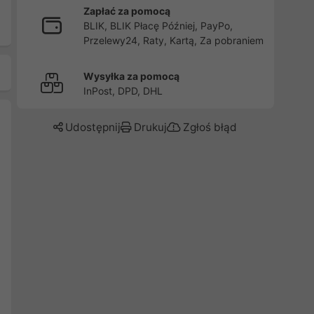
Zapłać za pomocą
BLIK, BLIK Płacę Później, PayPo,
Przelewy24, Raty, Kartą, Za pobraniem
Wysyłka za pomocą
InPost, DPD, DHL
Udostępnij
Drukuj
Zgłoś błąd