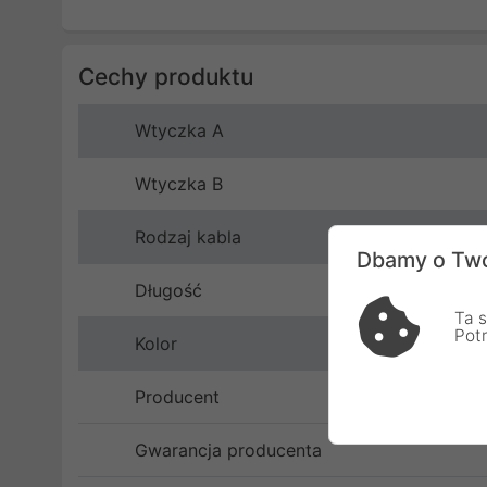
Cechy produktu
Wtyczka A
Wtyczka B
Rodzaj kabla
Dbamy o Two
Długość
Ta s
Pot
Kolor
Producent
Gwarancja producenta