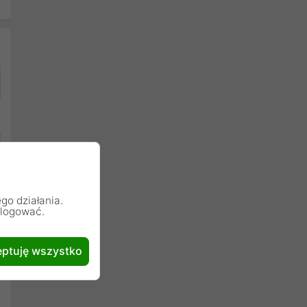
go działania.
alogować.
ptuję wszystko