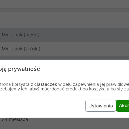
Mini Jack (męski)
Mini Jack (żeński)
Kabel
ją prywatność
1.5 m
trona korzysta z
ciasteczek
w celu zapewnienia jej prawidłowe
rzebujemy ich, abyś mógł dodać produkt do koszyka albo się z
Czarny
Lanberg
Akce
Ustawienia
24 miesiące