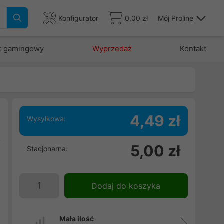
Konfigurator
0,00 zł
Mój Proline
t gamingowy
Wyprzedaż
Kontakt
4,49 zł
Wysyłkowa:
k
5,00 zł
Stacjonarna:
,
w
d
Dodaj do koszyka
Mała ilość