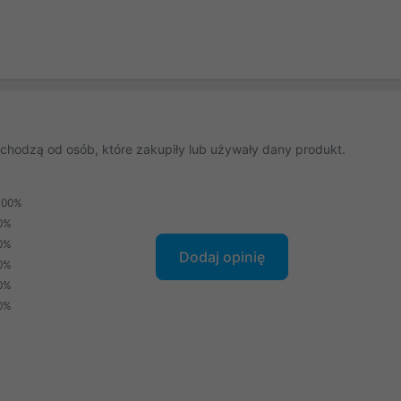
chodzą od osób, które zakupiły lub używały dany produkt.
100%
0%
0%
Dodaj opinię
0%
0%
0%