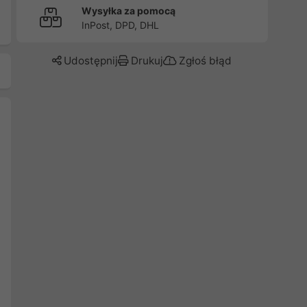
Wysyłka za pomocą
InPost, DPD, DHL
Udostępnij
Drukuj
Zgłoś błąd