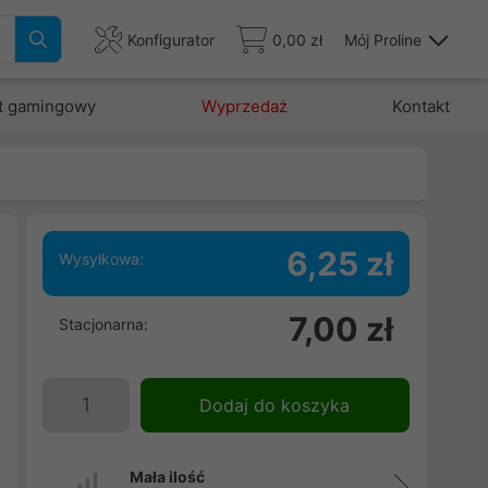
Konfigurator
0,00 zł
Mój Proline
t gamingowy
Wyprzedaż
Kontakt
6,25 zł
Wysyłkowa:
k
7,00 zł
Stacjonarna:
,
w
d
Dodaj do koszyka
Mała ilość