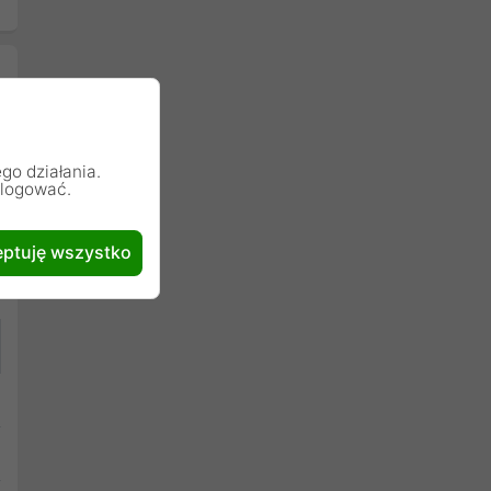
go działania.
alogować.
ptuję wszystko