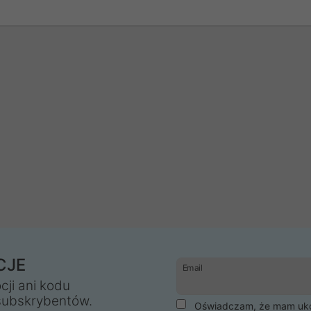
CJE
Email
cji ani kodu
subskrybentów.
Oświadczam, że mam ukoń