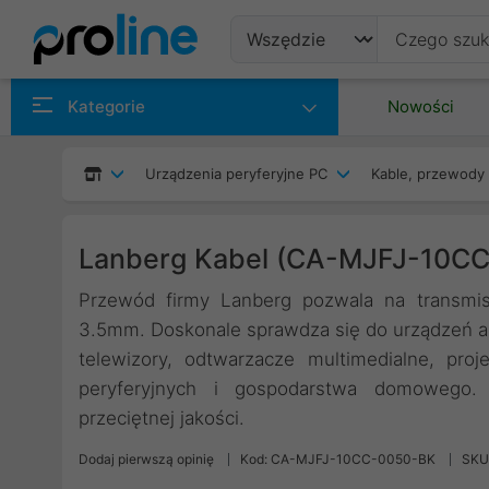
Produkty
Kategorie
Nowości
Producenci
Urządzenia peryferyjne PC
Kable, przewody 
Kategorie
Lanberg Kabel (CA-MJFJ-10C
Przewód firmy Lanberg pozwala na transmis
3.5mm. Doskonale sprawdza się do urządzeń aud
telewizory, odtwarzacze multimedialne, pro
peryferyjnych i gospodarstwa domowego.
przeciętnej jakości.
Dodaj pierwszą opinię
Kod: CA-MJFJ-10CC-0050-BK
SKU