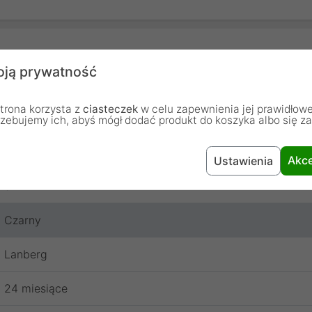
ją prywatność
Mini Jack (męski)
trona korzysta z
ciasteczek
w celu zapewnienia jej prawidłowe
Mini Jack (żeński)
rzebujemy ich, abyś mógł dodać produkt do koszyka albo się z
Kabel
Akce
Ustawienia
5 m
Czarny
Lanberg
24 miesiące