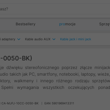
Bestsellery
pro
mocje
Sprzę
i adaptery
Kable audio AUX
Kable jack i mini jack
C-0050-BK)
je dźwięku stereofonicznego poprzez złącze minijac
io takich jak PC, smartfony, notebooki, laptopy, wieże
jektory, walkmeny i innego różnego rodzaju sprzętó
 Spełni wymagania wszystkich oczekujących pona
: CA-MJFJ-10CC-0050-BK
EAN: 5901969413311