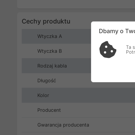
Cechy produktu
Dbamy o Two
Wtyczka A
Ta s
Wtyczka B
Pot
Rodzaj kabla
Długość
Kolor
Producent
Gwarancja producenta