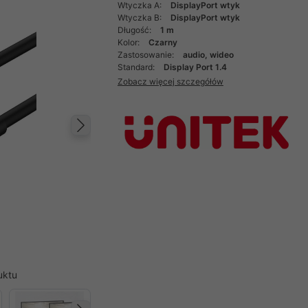
Wtyczka A:
DisplayPort wtyk
Wtyczka B:
DisplayPort wtyk
Długość:
1 m
Kolor:
Czarny
Zastosowanie:
audio, wideo
Standard:
Display Port 1.4
Zobacz więcej szczegółów
Następny
uktu