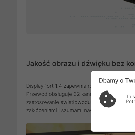
Jakość obrazu i dźwięku bez 
Dbamy o Two
DisplayPort 1.4 zapewnia rozrywkę najwyższe
Przewód obsługuje 32 kanały audio i szerok
Ta s
Pot
zastosowanie światłowodu razem z kodowani
zakłóceniami i szumami nawet na największyc