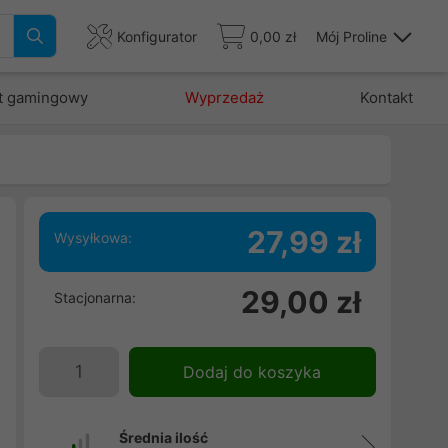
Konfigurator
0,00 zł
Mój Proline
t gamingowy
Wyprzedaż
Kontakt
27,99 zł
Wysyłkowa:
i
29,00 zł
Stacjonarna:
.
o
i
Dodaj do koszyka
Średnia ilość