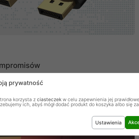
kompromisów
ją prywatność
j jakości zarówno w obszarze obrazu jak i dźwięku.
ą gamę kolorów dynamicznego HDR. Pozłacane złącza i
trona korzysta z
ciasteczek
w celu zapewnienia jej prawidłowe
rzebujemy ich, abyś mógł dodać produkt do koszyka albo się z
em korygującym FEC skutecznie chronią przed
h odległościach.
Akce
Ustawienia