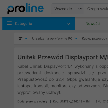
Produkty
Kategorie
Nowości
Producenci
Urządzenia peryferyjne PC
Kable, przewody 
Kategorie
Unitek Przewód Displayport 
Kabel Unitek DisplayPort 1.4 wykonany z odp
przewodami doskonale sprawdzi się przy 
Przepustowość do 32,4 Gbps gwarantuje szyb
laptopa, konsoli, monitora czy odtwarzacza Bl
wyprofilowany uchwyt.
Dodaj pierwszą opinię
Kod: UNITEK_C1624BK-1M
SKU: C1