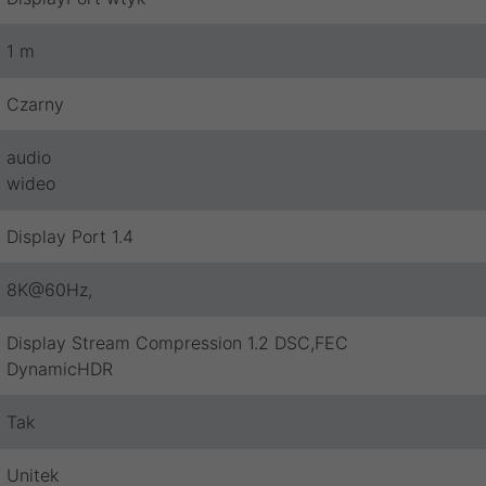
1 m
Czarny
audio
wideo
Display Port 1.4
8K@60Hz,
Display Stream Compression 1.2 DSC,FEC
DynamicHDR
Tak
Unitek