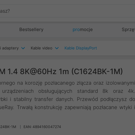
Bestsellery
pro
mocje
Sprzę
i adaptery
Kable video
Kable DisplayPort
M/M 1.4 8K@60Hz 1m (C1624BK-1M)
ornego na korozję pozłacanego złącza oraz izolowanym
urządzeniach obsługujących standard 8k oraz 4k
ki i stabilny transfer danych. Przewód podłączysz d
ueRay. Trwałą konstrukcję zapewniają pozłacane wtyki 
624BK-1M
EAN: 4894160047274