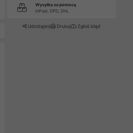
Wysyłka za pomocą
InPost, DPD, DHL
Udostępnij
Drukuj
Zgłoś błąd