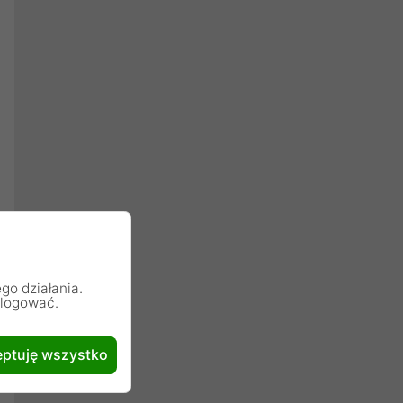
go działania.
alogować.
ptuję wszystko