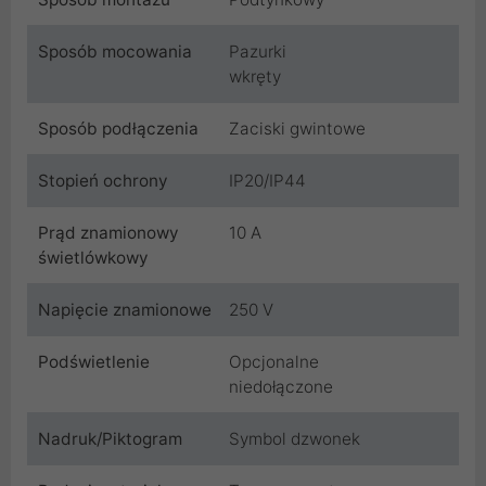
Sposób mocowania
Pazurki
wkręty
Sposób podłączenia
Zaciski gwintowe
Stopień ochrony
IP20/IP44
Prąd znamionowy
10 A
świetlówkowy
Napięcie znamionowe
250 V
Podświetlenie
Opcjonalne
niedołączone
Nadruk/Piktogram
Symbol dzwonek