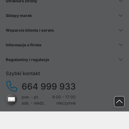
Struktura strony
Sklepy marek
Wsparcie klienta i serwis
Informacje o firmie
Regulaminy i regulacje
Szybki kontakt
664 999 933
pon. - pt.
9:00 - 17:00
sob. - niedz.
nieczynne
pomoc@proline.pl
Dołącz do nas