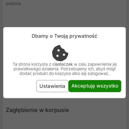
puszce.
Masywny i elastyczny mostek
Dbamy o Twoją prywatność
Mostek o grubości aż 4 mm wykonany z wysokie jakości
tworzywa. Ściśle przylega do ściany,
Ta strona korzysta z
ciasteczek
w celu zapewnienia jej
prawidłowego działania. Potrzebujemy ich, abyś mógł
wygięty wraca do kształtu pierwotnego, chroni przed
dodać produkt do koszyka albo się zalogować.
przypadkowym porażeniem, i nie przewodzi prądu.
Akceptuję wszystko
Ustawienia
Zagłębienie w korpusie