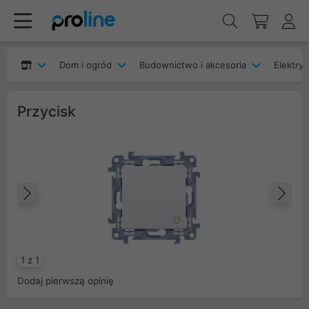
Dom i ogród
Budownictwo i akcesoria
Elektryk
Przycisk
Poprzedni
Na
1 z 1
Dodaj pierwszą opinię