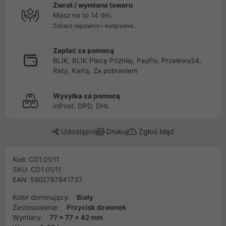
Zwrot / wymiana towaru
Masz na to 14 dni.
Zobacz regulamin i wyłączenia...
Zapłać za pomocą
BLIK, BLIK Płacę Później, PayPo, Przelewy24,
Raty, Kartą, Za pobraniem
Wysyłka za pomocą
InPost, DPD, DHL
Udostępnij
Drukuj
Zgłoś błąd
Kod: CD1.01/11
SKU: CD1.01/11
EAN: 5902787841737
Kolor dominujący:
Biały
Zastosowanie:
Przycisk dzwonek
Wymiary:
77 x 77 x 42 mm