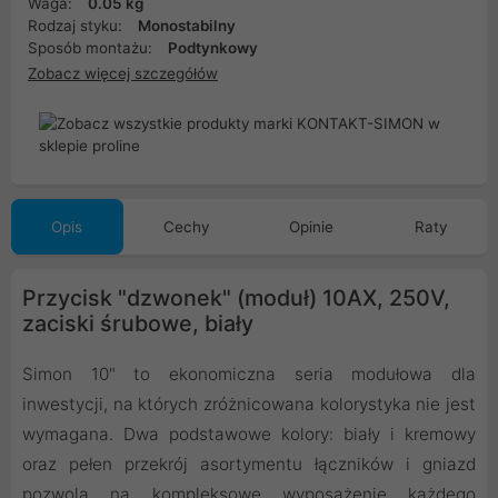
Waga:
0.05 kg
Rodzaj styku:
Monostabilny
Sposób montażu:
Podtynkowy
Zobacz więcej szczegółów
Opis
Cechy
Opinie
Raty
Przycisk "dzwonek" (moduł) 10AX, 250V,
zaciski śrubowe, biały
Simon 10" to ekonomiczna seria modułowa dla
inwestycji, na których zróżnicowana kolorystyka nie jest
wymagana. Dwa podstawowe kolory: biały i kremowy
oraz pełen przekrój asortymentu łączników i gniazd
pozwolą na kompleksowe wyposażenie każdego