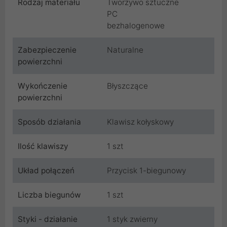
Rodzaj materiału
Tworzywo sztuczne
PC
bezhalogenowe
Zabezpieczenie
Naturalne
powierzchni
Wykończenie
Błyszczące
powierzchni
Sposób działania
Klawisz kołyskowy
Ilość klawiszy
1 szt
Układ połączeń
Przycisk 1-biegunowy
Liczba biegunów
1 szt
Styki - działanie
1 styk zwierny