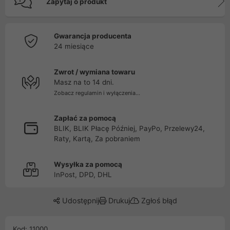
Zapytaj o produkt
Gwarancja producenta
24 miesiące
Zwrot / wymiana towaru
Masz na to 14 dni.
Zobacz regulamin i wyłączenia...
Zapłać za pomocą
BLIK, BLIK Płacę Później, PayPo, Przelewy24,
Raty, Kartą, Za pobraniem
Wysyłka za pomocą
InPost, DPD, DHL
Udostępnij
Drukuj
Zgłoś błąd
Kod: 11000