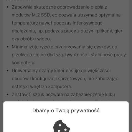
Zapewnia skuteczne odprowadzanie ciepła z
modułów M.2 SSD, co pozwala utrzymać optymalną
temperaturę nawet podczas intensywnego
obciążenia, np. podczas pracy z dużymi plikami, gier
czy obróbki wideo.
Minimalizuje ryzyko przegrzewania się dysków, co
przekłada się na dłuższą żywotność i stabilność pracy
komputera.
Uniwersalny czarny kolor pasuje do większości
obudów i konfiguracji sprzętowych, nie zaburzając
estetyki wnętrza komputera.
Zestaw 5 sztuk pozwala na zabezpieczenie kilku
nośników jednocześnie, co jest szczególnie istotne w
komputerach z wieloma dyskami SSD.
Dbamy o Twoją prywatność
Praktyczne porady dla użytkowników
komputerów stacjonarnych i desktopów