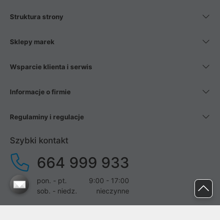
Struktura strony
Sklepy marek
Wsparcie klienta i serwis
Informacje o firmie
Regulaminy i regulacje
Szybki kontakt
664 999 933
pon. - pt.
9:00 - 17:00
sob. - niedz.
nieczynne
pomoc@proline.pl