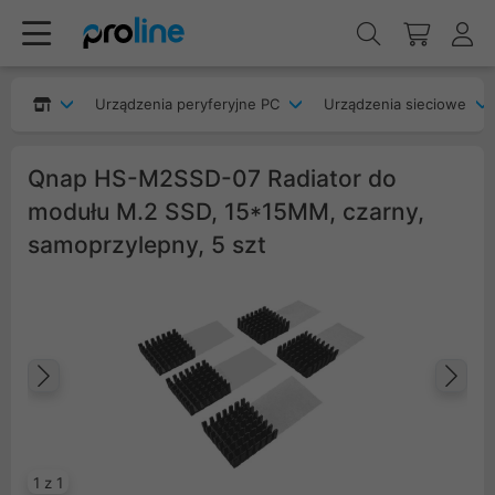
Urządzenia peryferyjne PC
Urządzenia sieciowe
Qnap HS-M2SSD-07 Radiator do
modułu M.2 SSD, 15*15MM, czarny,
samoprzylepny, 5 szt
Poprzedni
Na
1 z 1