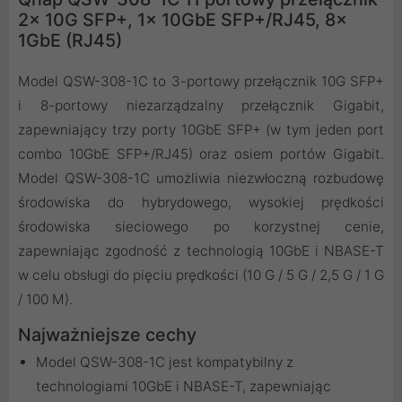
2x 10G SFP+, 1x 10GbE SFP+/RJ45, 8x
1GbE (RJ45)
Model QSW-308-1C to 3-portowy przełącznik 10G SFP+
i 8-portowy niezarządzalny przełącznik Gigabit,
zapewniający trzy porty 10GbE SFP+ (w tym jeden port
combo 10GbE SFP+/RJ45) oraz osiem portów Gigabit.
Model QSW-308-1C umożliwia niezwłoczną rozbudowę
środowiska do hybrydowego, wysokiej prędkości
środowiska sieciowego po korzystnej cenie,
zapewniając zgodność z technologią 10GbE i NBASE-T
w celu obsługi do pięciu prędkości (10 G / 5 G / 2,5 G / 1 G
/ 100 M).
Najważniejsze cechy
Model QSW-308-1C jest kompatybilny z
technologiami 10GbE i NBASE-T, zapewniając