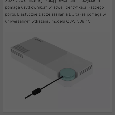
308-1C, o delikatnej, białej powierzchni z połyskiem
pomaga użytkownikom w łatwej identyfikacji każdego
portu. Elastyczne złącze zasilania DC także pomaga w
uniwersalnym wdrażaniu modelu QSW-308-1C.