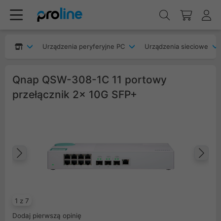
Urządzenia peryferyjne PC
Urządzenia sieciowe
Qnap QSW-308-1C 11 portowy
przełącznik 2x 10G SFP+
Poprzedni
Na
1 z 7
Dodaj pierwszą opinię