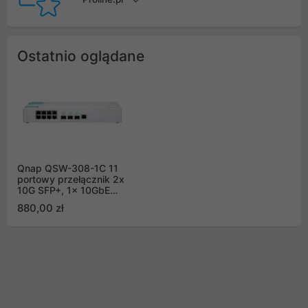
Ostatnio oglądane
Qnap QSW-308-1C 11
portowy przełącznik 2x
10G SFP+, 1x 10GbE
SFP+/RJ45, 8x 1GbE
880,00 zł
(RJ45)