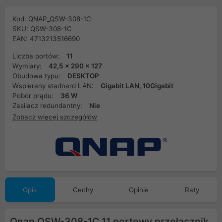
Kod: QNAP_QSW-308-1C
SKU: QSW-308-1C
EAN: 4713213516690
Liczba portów:
11
Wymiary:
42,5 x 290 x 127
Obudowa typu:
DESKTOP
Wspierany stadnard LAN:
Gigabit LAN, 10Gigabit
Pobór prądu:
36 W
Zasilacz redundantny:
Nie
Zobacz więcej szczegółów
Opis
Cechy
Opinie
Raty
Qnap QSW-308-1C 11 portowy przełącznik