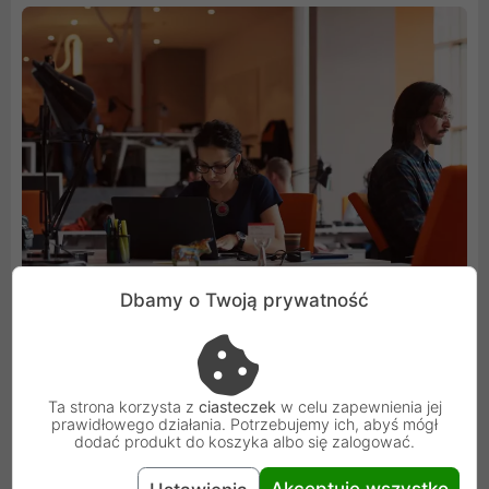
Dbamy o Twoją prywatność
Ta strona korzysta z
ciasteczek
w celu zapewnienia jej
prawidłowego działania. Potrzebujemy ich, abyś mógł
dodać produkt do koszyka albo się zalogować.
Łatwa budowa wysokiej prędkości sieci
Akceptuję wszystko