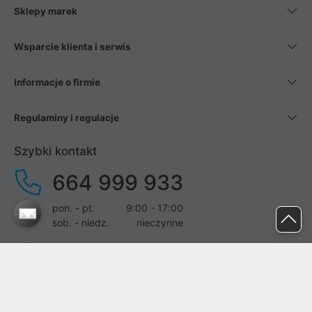
Sklepy marek
Wsparcie klienta i serwis
Informacje o firmie
Regulaminy i regulacje
Szybki kontakt
664 999 933
pon. - pt.
9:00 - 17:00
sob. - niedz.
nieczynne
pomoc@proline.pl
Dołącz do nas