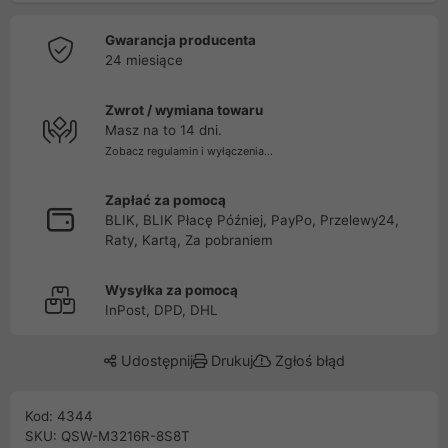
Gwarancja producenta
24 miesiące
Zwrot / wymiana towaru
Masz na to 14 dni.
Zobacz regulamin i wyłączenia...
Zapłać za pomocą
BLIK, BLIK Płacę Później, PayPo, Przelewy24,
Raty, Kartą, Za pobraniem
Wysyłka za pomocą
InPost, DPD, DHL
Udostępnij
Drukuj
Zgłoś błąd
Kod: 4344
SKU: QSW-M3216R-8S8T