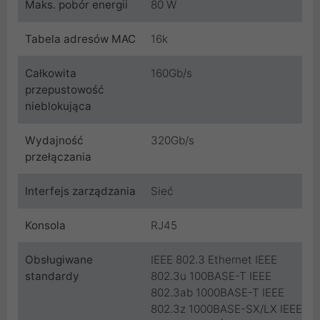
Maks. pobór energii
80 W
Tabela adresów MAC
16k
Całkowita
160Gb/s
przepustowość
nieblokująca
Wydajność
320Gb/s
przełączania
Interfejs zarządzania
Sieć
Konsola
RJ45
Obsługiwane
IEEE 802.3 Ethernet IEEE
standardy
802.3u 100BASE-T IEEE
802.3ab 1000BASE-T IEEE
802.3z 1000BASE-SX/LX IEEE