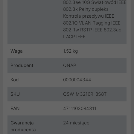
802.3ae 10G Światłowód IEEE
802.3x Pełny dupleks
Kontrola przepływu IEEE
802.1Q VLAN Tagging IEEE
802 .1w RSTP IEEE 802.3ad
LACP IEEE
Waga
1.52 kg
Producent
QNAP
Kod
0000004344
SKU
QSW-M3216R-8S8T
EAN
4711103084311
Gwarancja
24 miesiące
producenta