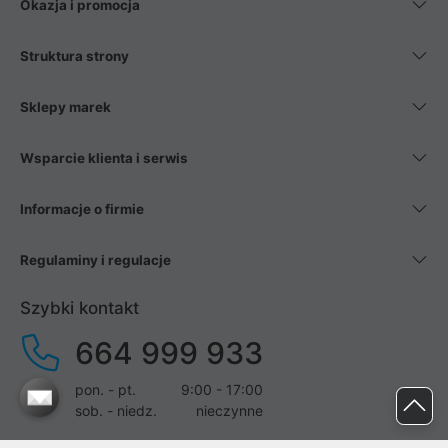
Okazja i promocja
Struktura strony
Sklepy marek
Wsparcie klienta i serwis
Informacje o firmie
Regulaminy i regulacje
Szybki kontakt
664 999 933
pon. - pt.
9:00 - 17:00
sob. - niedz.
nieczynne