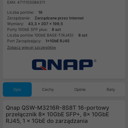
EAN: 4711103084311
Liczba portów:
16
Zarządzanie:
Zarządzane przez Internet
Wymiary:
43,3 x 207 x 199,5
Porty 10GbE SFP plus:
8 szt
Liczba portów 10GbE BASE-T(RJ45):
8 szt
Port Zarządzający:
1x1GbE RJ45
Zobacz więcej szczegółów
Opis
Cechy
Opinie
Raty
Qnap QSW-M3216R-8S8T 16-portowy
przełącznik 8x 10GbE SFP+, 8x 10GbE
RJ45, 1 x 1GbE do zarządzania