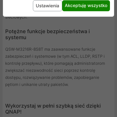
Podsłuchiwanie IGMP pomaga minimalizować utratę
Akceptuję wszystko
Ustawienia
przepustowości i zapobiegać wyciekom informacji
sieciowych.
Potężne funkcje bezpieczeństwa i
systemu
QSW-M3216R-8S8T ma zaawansowane funkcje
zabezpieczeń i systemowe (w tym ACL, LLDP, RSTP i
kontrolę przepływu), które pomagają administratorom
zwiększać niezawodność sieci poprzez kontrolę
dostępu, rozwiązywanie problemów, zapobieganie
pętlom i unikanie utraty pakietów.
Wykorzystaj w pełni szybką sieć dzięki
QNAP!