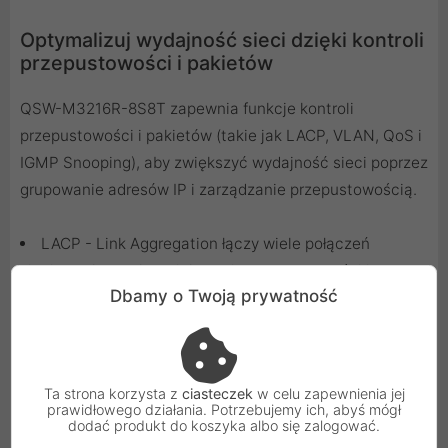
Optymalizuj wydajność sieci dzięki kontroli
przepustowości i pakietów
QSW-M3216R-8S8T zapewnia funkcje kontroli
przepustowości i pakietów (takie jak LACP, VLAN, QoS i
IGMP Snooping), aby zwiększyć wydajność sieci poprzez
grupowanie adresów IP i zarządzanie przepustowością.
LACP - Link Aggregation łączy wiele połączeń
sieciowych w celu zwiększenia przepustowości i
Dbamy o Twoją prywatność
ochrony przed awarią połączenia.
VLAN - Sieci wirtualne umożliwiają łączenie grup
urządzeń z różnych sieci w jedną sieć.
QoS (Quality of Service) nadaje priorytet
Ta strona korzysta z
ciasteczek
w celu zapewnienia jej
wykorzystaniu przepustowości w celu optymalizacji
prawidłowego działania. Potrzebujemy ich, abyś mógł
dodać produkt do koszyka albo się zalogować.
alokacji zasobów sieciowych.