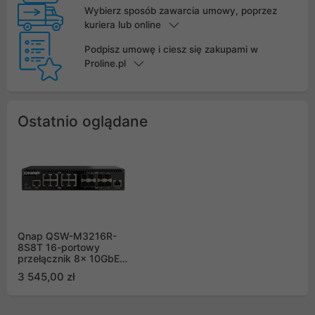
Wybierz sposób zawarcia umowy, poprzez
kuriera lub online
Podpisz umowę i ciesz się zakupami w
Proline.pl
Ostatnio oglądane
Qnap QSW-M3216R-
8S8T 16-portowy
przełącznik 8x 10GbE
SFP+, 8x 10GbE RJ45, 1
3 545,00 zł
x 1GbE do zarządzania