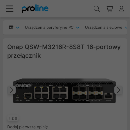
Urządzenia peryferyjne PC
Urządzenia sieciowe
Qnap QSW-M3216R-8S8T 16-portowy
przełącznik
Poprzedni
Na
1 z 8
Dodaj pierwszą opinię