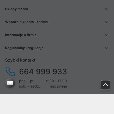
Sklepy marek
Wsparcie klienta i serwis
Informacje o firmie
Regulaminy i regulacje
Szybki kontakt
664 999 933
pon. - pt.
9:00 - 17:00
sob. - niedz.
nieczynne
pomoc@proline.pl
Dołącz do nas