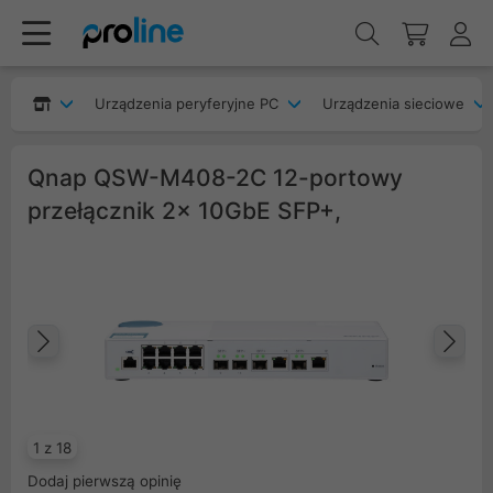
Urządzenia peryferyjne PC
Urządzenia sieciowe
Qnap QSW-M408-2C 12-portowy
przełącznik 2x 10GbE SFP+,
Poprzedni
Na
1 z 18
Dodaj pierwszą opinię