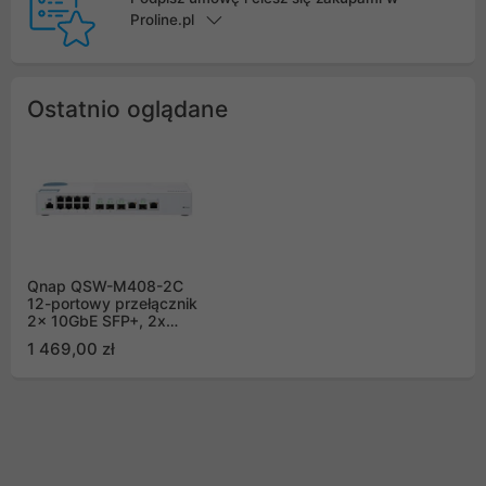
Proline.pl
Ostatnio oglądane
Qnap QSW-M408-2C
12-portowy przełącznik
2x 10GbE SFP+, 2x
10GbE SFP+/RJ45, 2x
1 469,00 zł
10GbE BASE-T (RJ45),
8x 1GbE (RJ45)
zarządzalny