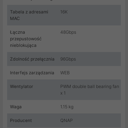
Tabela z adresami
16K
MAC
Łączna
48Gbps
przepustowość
nieblokująca
Zdolność przełącznia
96Gbps
Interfejs zarządzania
WEB
Wentylator
PWM double ball bearing fan
x 1
Waga
1.15 kg
Producent
QNAP