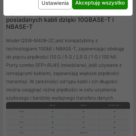
Akceptuję wszystko
Ustawienia
Wyższe prędkości przy wykorzystaniu
posiadanych kabli dzięki 10GBASE-T i
NBASE-T
Model QSW-M408-2C jest kompatybilny z
technologiami 10GbE i NBASE-T, zapewniając obsługę
do pięciu prędkości (10 G / 5 G / 2,5 G / 1 G / 100 M).
Porty combo SFP+/RJ45 (miedziane), jeśli używane z
istniejącymi kablami, zapewniają większe prędkości
transmisji. W zależności od typu kabli i ich długości
można osiągnąć różne prędkości w celu uzyskania
szybszego i bardziej wydajnego transferu danych.