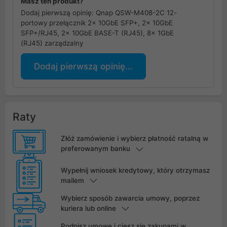
Masz ten produkt?
Dodaj pierwszą opinię: Qnap QSW-M408-2C 12-
portowy przełącznik 2x 10GbE SFP+, 2x 10GbE
SFP+/RJ45, 2x 10GbE BASE-T (RJ45), 8x 1GbE
(RJ45) zarządzalny
Dodaj pierwszą opinię...
Raty
Złóż zamówienie i wybierz płatność ratalną w
preferowanym banku
Wypełnij wniosek kredytowy, który otrzymasz
mailem
Wybierz sposób zawarcia umowy, poprzez
kuriera lub online
Podpisz umowę i ciesz się zakupami w