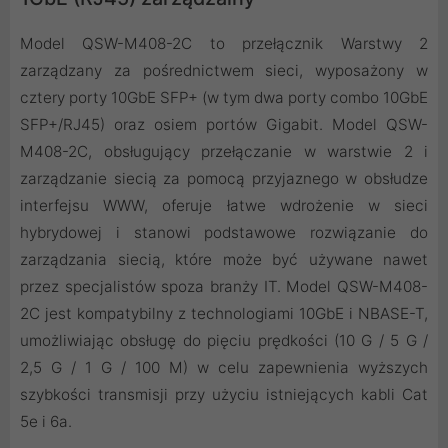
Model QSW-M408-2C to przełącznik Warstwy 2
zarządzany za pośrednictwem sieci, wyposażony w
cztery porty 10GbE SFP+ (w tym dwa porty combo 10GbE
SFP+/RJ45) oraz osiem portów Gigabit. Model QSW-
M408-2C, obsługujący przełączanie w warstwie 2 i
zarządzanie siecią za pomocą przyjaznego w obsłudze
interfejsu WWW, oferuje łatwe wdrożenie w sieci
hybrydowej i stanowi podstawowe rozwiązanie do
zarządzania siecią, które może być używane nawet
przez specjalistów spoza branży IT. Model QSW-M408-
2C jest kompatybilny z technologiami 10GbE i NBASE-T,
umożliwiając obsługę do pięciu prędkości (10 G / 5 G /
2,5 G / 1 G / 100 M) w celu zapewnienia wyższych
szybkości transmisji przy użyciu istniejących kabli Cat
5e i 6a.