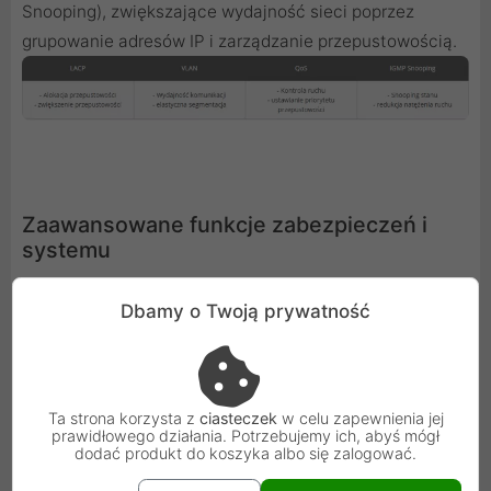
Snooping), zwiększające wydajność sieci poprzez
grupowanie adresów IP i zarządzanie przepustowością.
Zaawansowane funkcje zabezpieczeń i
systemu
Model QSW-M408-2C zapewnia zaawansowane funkcje
Dbamy o Twoją prywatność
zabezpieczeń i systemu (w tym ACL, LLDP, RSTP i
Kontrolę przepływu), dzięki czemu administratorzy mogą
zwiększać niezawodność sieci poprzez kontrolę
dostępu, rozwiązywanie problemów, zapobieganie
Ta strona korzysta z
ciasteczek
w celu zapewnienia jej
prawidłowego działania. Potrzebujemy ich, abyś mógł
powstawaniu pętli i utracie pakietów.
dodać produkt do koszyka albo się zalogować.