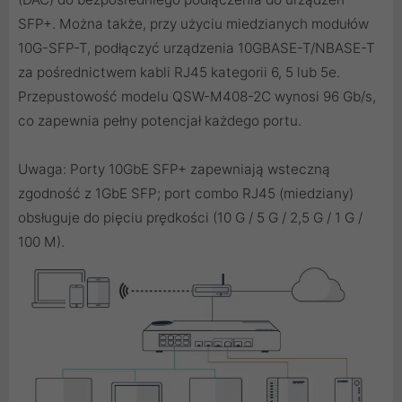
SFP+. Można także, przy użyciu miedzianych modułów
10G-SFP-T, podłączyć urządzenia 10GBASE-T/NBASE-T
za pośrednictwem kabli RJ45 kategorii 6, 5 lub 5e.
Przepustowość modelu QSW-M408-2C wynosi 96 Gb/s,
co zapewnia pełny potencjał każdego portu.
Uwaga: Porty 10GbE SFP+ zapewniają wsteczną
zgodność z 1GbE SFP; port combo RJ45 (miedziany)
obsługuje do pięciu prędkości (10 G / 5 G / 2,5 G / 1 G /
100 M).