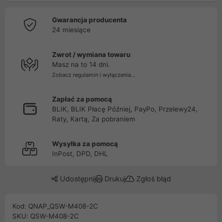
Gwarancja producenta
24 miesiące
Zwrot / wymiana towaru
Masz na to 14 dni.
Zobacz regulamin i wyłączenia...
Zapłać za pomocą
BLIK, BLIK Płacę Później, PayPo, Przelewy24,
Raty, Kartą, Za pobraniem
Wysyłka za pomocą
InPost, DPD, DHL
Udostępnij
Drukuj
Zgłoś błąd
Kod: QNAP_QSW-M408-2C
SKU: QSW-M408-2C