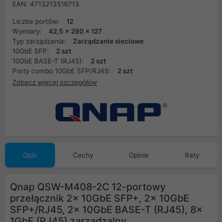
EAN: 4713213516713
Liczba portów:
12
Wymiary:
42,5 x 290 x 127
Typ zarządzania:
Zarządzanie sieciowe
10GbE SFP:
2 szt
10GbE BASE-T (RJ45):
2 szt
Porty combo 10GbE SFP/RJ45:
2 szt
Zobacz więcej szczegółów
Opis
Cechy
Opinie
Raty
Qnap QSW-M408-2C 12-portowy
przełącznik 2x 10GbE SFP+, 2x 10GbE
SFP+/RJ45, 2x 10GbE BASE-T (RJ45), 8x
1GbE (RJ45) zarządzalny