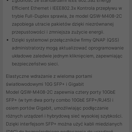
Zgodność ze standardami IEEE 802.3az Energy
Efficient Ethernet i IEEE802.3x Kontrola przepływu w
trybie Full-Duplex sprawia, że model QSW-M408-2C
zapobiega utracie pakietów dzięki niezrównanej
przepustowości i zmniejsza zużycie energii.
Dzięki systemowi przełączników firmy QNAP (QSS)
administratorzy mogą aktualizować oprogramowanie
układowe zaledwie jednym kliknięciem, zapewniając
bezpieczeństwo sieci.
Elastyczne wdrażanie z wieloma portami
światłowodowymi 10G SFP+ i Gigabit
Model QSW-M408-2C zapewnia cztery porty 10GbE
SFP+ (w tym dwa porty combo 10GbE SFP+/RJ45) i
osiem portów Gigabit, umożliwiając podłączanie
różnych urządzeń i hybrydową sieć wysokiej szybkości.
Dzięki interfejsom SFP+ można użyć kabli miedzianych
(DAC) do bezpośredniego podłączenia do urządzeń