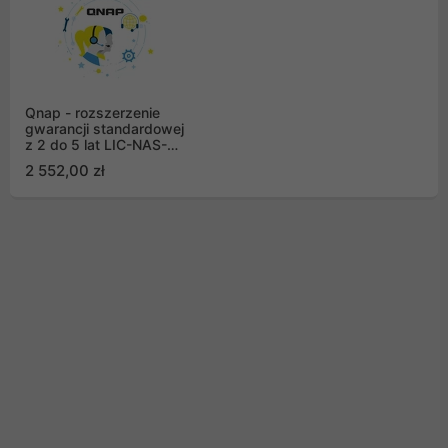
Qnap - rozszerzenie
gwarancji standardowej
z 2 do 5 lat LIC-NAS-
EXTW-BLUE-3Y(EI)
2 552,00 zł