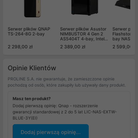
Serwer plików QNAP
Serwer plików Asustor
Serwer plik
TS-264-8G 2-bay
NIMBUSTOR 4 Gen 2
Flashstor 6
AS5404T 4-bay, Intel
bay NAS, Q
Celeron N5105 Quad-
2.0GHz, Dua
2 298,00 zł
2 389,00 zł
2 599,00 zł
Core 2.0GHz, 4GB RAM
Ports, 8GB
DDR4. 2x2.5 GbE LAN,
6x M.2 SSD
3x USB 3.2. HDMI 2.0B,
4 x M.2 NVMe
Opinie Klientów
PROLINE S.A. nie gwarantuje, że zamieszczone opinie
pochodzą od osób, które zakupiły lub używały dany produkt.
Masz ten produkt?
Dodaj pierwszą opinię: Qnap - rozszerzenie
gwarancji standardowej z 2 do 5 lat LIC-NAS-EXTW-
BLUE-3Y(EI)
Dodaj pierwszą opinię...