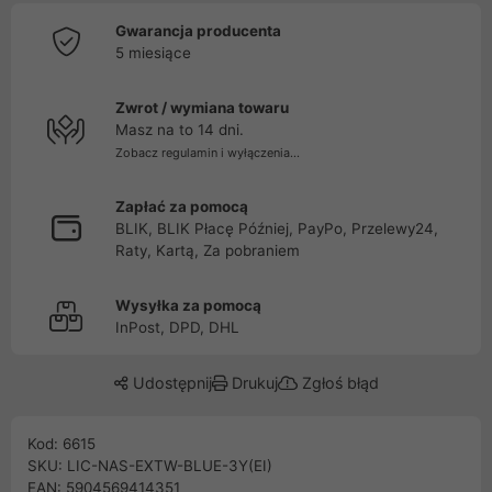
Gwarancja producenta
5 miesiące
Zwrot / wymiana towaru
Masz na to 14 dni.
Zobacz regulamin i wyłączenia...
Zapłać za pomocą
BLIK, BLIK Płacę Później, PayPo, Przelewy24,
Raty, Kartą, Za pobraniem
Wysyłka za pomocą
InPost, DPD, DHL
Udostępnij
Drukuj
Zgłoś błąd
Kod: 6615
SKU: LIC-NAS-EXTW-BLUE-3Y(EI)
EAN: 5904569414351