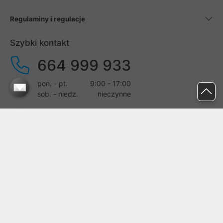
Regulaminy i regulacje
Szybki kontakt
664 999 933
pon. - pt.
9:00 - 17:00
sob. - niedz.
nieczynne
pomoc@proline.pl
Dołącz do nas
Zgłoś błąd na stronie
Proline SA z siedzibą w Mirkowie (55-095), przy ul. Brzozowej 5,
wpisana do rejestru przedsiębiorców Krajowego Rejestru Sądowego
przez Sąd Rejonowy dla Wrocławia-Fabrycznej we Wrocławiu, VI