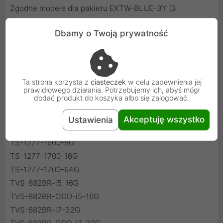
Zgodne modele dla pakietu EXTW-BLUE-3Y (3
dodatkowe lata):
Dbamy o Twoją prywatność
TVS-1282-i3-8G
TVS-1282-i5-16G
TVS-1282-i5-16G-450W
Ta strona korzysta z
ciasteczek
w celu zapewnienia jej
TVS-1282-i7-32G
prawidłowego działania. Potrzebujemy ich, abyś mógł
dodać produkt do koszyka albo się zalogować.
TVS-1282-i7-32G-450W
TVS-1282-i7-64G
Akceptuję wszystko
Ustawienia
TVS-1282-i7-64G-450W
TS-1277-1600-8G
TS-1277-1700-16G
TS-1277-1700-64G
TVS-882BR-i5-16G
TVS-882BR-ODD-i5-16G
TVS-882BR-i7-32G